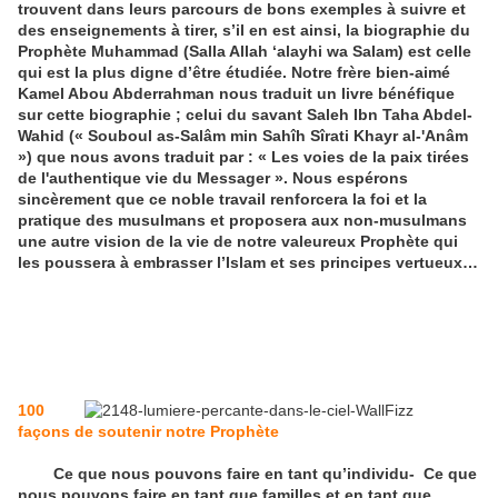
trouvent dans leurs parcours de bons exemples à suivre et
des enseignements à tirer, s’il en est ainsi, la biographie du
Prophète Muhammad (Salla Allah ‘alayhi wa Salam) est celle
qui est la plus digne d’être étudiée. Notre frère bien-aimé
Kamel Abou Abderrahman nous traduit un livre bénéfique
sur cette biographie ; celui du savant Saleh Ibn Taha Abdel-
Wahid (« Souboul as-Salâm min Sahîh Sîrati Khayr al-'Anâm
») que nous avons traduit par : « Les voies de la paix tirées
de l'authentique vie du Messager ». Nous espérons
sincèrement que ce noble travail renforcera la foi et la
pratique des musulmans et proposera aux non-musulmans
une autre vision de la vie de notre valeureux Prophète qui
les poussera à embrasser l’Islam et ses principes vertueux…
100
façons de soutenir notre Prophète
Ce que nous pouvons faire en tant qu’individu
-
Ce que
nous pouvons faire en tant que familles et en tant que