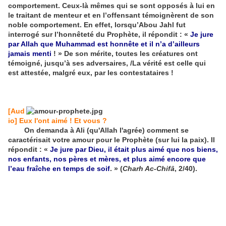
comportement. Ceux-là mêmes qui se sont opposés à lui en
le traitant de menteur et en l’offensant témoignèrent de son
noble comportement. En effet, lorsqu’Abou Jahl fut
interrogé sur l’honnêteté du Prophète, il répondit : «
Je jure
par Allah que Muhammad est honnête et il n’a d’ailleurs
jamais menti
! » De son mérite, toutes les créatures ont
témoigné, jusqu’à ses adversaires, /La vérité est celle qui
est attestée, malgré eux, par les contestataires !
[Aud
io] Eux l'ont aimé ! Et vous ?
On demanda à Ali (qu'Allah l'agrée) comment se
caractérisait votre amour pour le Prophète (sur lui la paix). Il
répondit : «
Je jure par Dieu, il était plus aimé que nos biens,
nos enfants, nos pères et mères, et plus aimé encore que
l’eau fraîche en temps de soif
. »
(
Charh Ac-Chifâ
, 2/40).