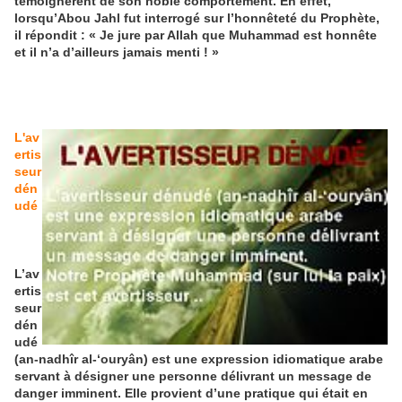
témoignèrent de son noble comportement. En effet,
lorsqu’Abou Jahl fut interrogé sur l’honnêteté du Prophète,
il répondit : « Je jure par Allah que Muhammad est honnête
et il n’a d’ailleurs jamais menti ! »
L'av
ertis
seur
dén
udé
L’av
ertis
seur
dén
udé
(an-nadhîr al-‘ouryân) est une expression idiomatique arabe
servant à désigner une personne délivrant un message de
danger imminent. Elle provient d’une pratique qui était en