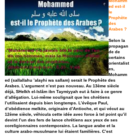
Mohamm
ed est-il
le
Prophète
des
Arabes ?
Selon la
propagan
de de
certains
orientalist
es,
Mohamm
ed (sallallahu ’alayhi wa sallam) serait le Prophète des
Arabes. L’argument n’est pas nouveau. Au 13ème siècle
déjà, SHeIkh el-Islâm ibn Taymiyyah eut à faire à ce genre
d’allégation. Lui-même soulignait que les chrétiens
l’utilisaient depuis bien longtemps. L’évêque Paul,
d’obédience melkite, originaire d’Antioche, et qui vécut au
12ème siècle, véhicula cette idée avec force à tel point qu’il
devint l’un des fers de lance chrétiens aux yeux de ses
coreligionnaires contemporains. La langue arabe et la
culture arabo-musulmane lui étaient familières. C’est