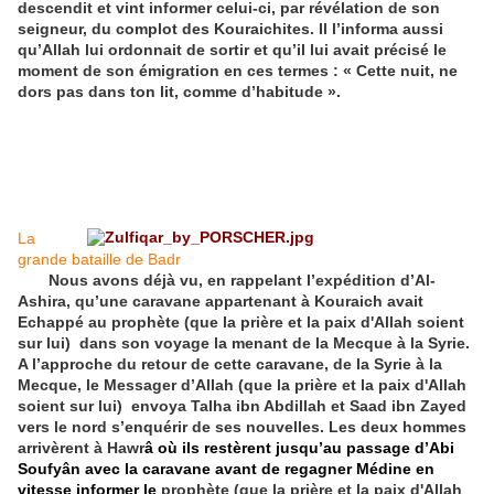
descendit et vint informer celui-ci, par révélation de son
seigneur, du complot des Kouraichites. Il l’informa aussi
qu’Allah lui ordonnait de sortir et qu’il lui avait précisé le
moment de son émigration en ces termes : « Cette nuit, ne
dors pas dans ton lit, comme d’habitude ».
La
grande bataille de Badr
Nous avons déjà vu, en rappelant l’expédition d’Al-
Ashira, qu’une caravane appartenant à Kouraich avait
Echappé au prophète (que la prière et la paix d'Allah soient
sur lui) dans son voyage la menant de la Mecque à la Syrie.
A l’approche du retour de cette caravane, de la Syrie à la
Mecque, le Messager d’Allah (que la prière et la paix d'Allah
soient sur lui) envoya Talha ibn Abdillah et Saad ibn Zayed
vers le nord s’enquérir de ses nouvelles. Les deux hommes
arrivèrent à Hawr
â
où
ils restèrent jusqu’au passage d’Abi
Soufyân
avec la caravane avant de regagner Médine en
vitesse informer le
prophète (que la prière et la paix d'Allah