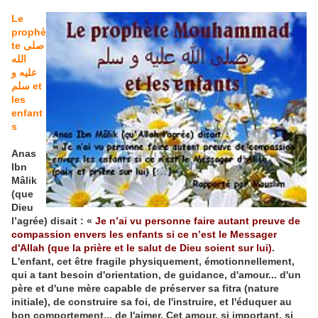
Le
prophè
te صلى
الله
عليه و
سلم et
les
enfant
s
Anas
Ibn
Mâlik
(que
Dieu
l’agrée) disait : «
Je n’ai vu personne faire autant preuve de
compassion envers les enfants si ce n’est le Messager
d'Allah (que la prière et le salut de Dieu soient sur lui)
.
L'enfant, cet être fragile physiquement, émotionnellement,
qui a tant besoin d'orientation, de guidance, d'amour... d'un
père et d'une mère capable de préserver sa fitra (nature
initiale), de construire sa foi, de l'instruire, et l'éduquer au
bon comportement... de l'aimer. Cet amour, si important, si