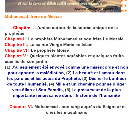
ph
ète
Muhammad, frère du Messie
Chapitre I
: L’union autour de la source unique de la
prophétie
Chapitre II
: Le prophète Muhammad et son frère Le Messie
Chapitre III
: La sainte Vierge Marie en Islam
Chapitre VI
: Le prophète Moise
Chapitre V
: Quelques plantes agréables et quelques fruits
cueillis de son jardin
(1) J
’ai seulement été envoyé comme une miséricorde et non
pour apporté la malédiction,
(2)
La beauté et l’amour dans
les paroles et les actes du Prophète,
(3)
Désirer le bonheur
de toute l’humanité,
(4)
Mille et un chemins pour se diriger
vers Allah et Son Paradis,
(5)
Le précurseur de la plus
importante renaissance dans l’histoire de l’humanité
Chapitre VI
: Muhammad : son rang auprès du Seigneur et
chez les musulmans