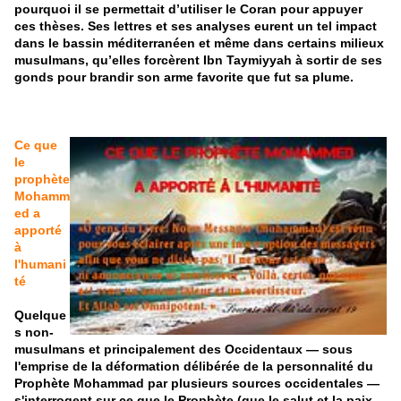
pourquoi il se permettait d’utiliser le Coran pour appuyer
ces thèses. Ses lettres et ses analyses eurent un tel impact
dans le bassin méditerranéen et même dans certains milieux
musulmans, qu’elles forcèrent Ibn Taymiyyah à sortir de ses
gonds pour brandir son arme favorite que fut sa plume.
Ce que
le
prophète
Mohamm
ed a
apporté
à
l'humani
té
Quelque
s non-
musulmans et principalement des Occidentaux — sous
l'emprise de la déformation délibérée de la personnalité du
Prophète Mohammad par plusieurs sources occidentales —
s'interrogent sur ce que le Prophète (que le salut et la paix