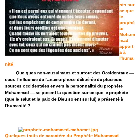
nts sur
ce que
le
prophè
te
Moham
mad
apport
a à
l'huma
nité
Quelques non-musulmans et surtout des Occidentaux —
sous l'influence de l'anamorphose délibérée de plusieurs
sources occidentales envers la personnalité du prophète
Mohammad — se posent la question sur ce que le prophète
(que le salut et la paix de Dieu soient sur lui) a présenté à
l'humanité ?
Quelques traits de caractère du Prophète Muhammad