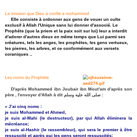
La mission que Dieu à confié a mohammed
Elle consiste à ordonner aux gens de vouer un culte
exclusif à Allah l'Unique sans lui donner d'associé. Le
Prophéte (que la priere et la paix soit sur lui) leur a interdit
d'adorer d'autres dieux en même temps que Lui parmi ses
créatures, tels les anges, les prophétes, les gens vertueux,
les pierres, les arbres, et ce conformément aux versets
coraniques ..
Les noms du Prophète
D'après Mohammed ibn Joubair ibn Mout'am d'après son
père , l'envoyer d'Allah à dit صلى الله عليه وسلم :
«
J’a
i cinq noms :
je suis Mohammed et Ahmed,
je suis al-Mahi (le destructeur), par qui Allah éliminera la
mécréance;
je suis al-Hashir (le rassembleur), qui sera le premier à être
ressuscité et après qui les gens seront ressuscités;