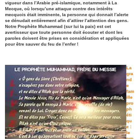
vigueur dans l’Arabie pré-islamique, notamment à La
Mecque, où lorsqu’une attaque contre des intérêts
mecquois était imminente, la personne qui donnait l’alerte
se dénudait entièrement afin d’attirer l’attention des gens.
Notre Prophète Muhammad (sur lui la paix) est cet
avertisseur que toute personne doit écouter et dont les
paroles doivent être prises en considération et appliquées
pour être sauver du feu de l’enfer !
La
gra
nd
e
fam
ille
pro
ph
éti
qu
e :
le
pro