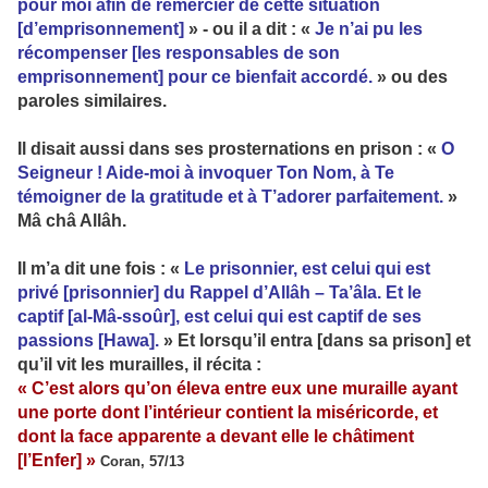
pour moi afin de remercier de cette situation
[d’emprisonnement]
» - ou il a dit : «
Je n’ai pu les
récompenser [les responsables de son
emprisonnement] pour ce bienfait accordé.
» ou des
paroles similaires.
Il disait aussi dans ses prosternations en prison : «
O
Seigneur ! Aide-moi à invoquer Ton Nom, à Te
témoigner de la gratitude et à T’adorer parfaitement.
»
Mâ châ Allâh.
Il m’a dit une fois : «
Le prisonnier, est celui qui est
privé [prisonnier] du Rappel d’Allâh – Ta’âla. Et le
captif [al-Mâ-ssoûr], est celui qui est captif de ses
passions [Hawa].
» Et lorsqu’il entra [dans sa prison] et
qu’il vit les murailles, il récita :
« C’est alors qu’on éleva entre eux une muraille ayant
une porte dont l’intérieur contient la miséricorde, et
dont la face apparente a devant elle le châtiment
[l’Enfer] »
Coran, 57/13