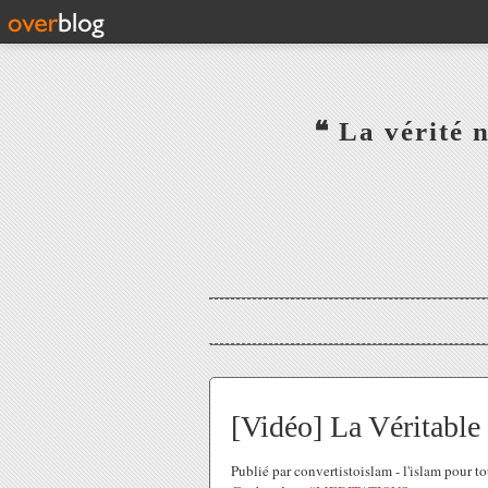
‎ ‎ ‎ ‎ ‎ ‎ ‎ ‎ ‎ ‎ ‎ ‎ ‎❝ L
‎ ‎ ‎ ‎ ‎ ‎
[Vidéo] La Véritable r
Publié par convertistoislam - l'islam pour 