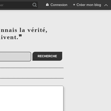
Connexion
+
Créer mon blog
s la vérité,‎ ‎ ‎ ‎ ‎ ‎ ‎ ‎ ‎
la suivent.❞