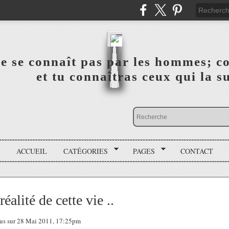
a vérité ne se connaît pas par les hommes; connai
 ‎ ‎ ‎ ‎ ‎ ‎ ‎ ‎ ‎ ‎ ‎ ‎ ‎ ‎ et tu connaîtras ceux qui 
ACCUEIL
CATÉGORIES
PAGES
CONTACT
éalité de cette vie ..
tous sur 28 Mai 2011, 17:25pm