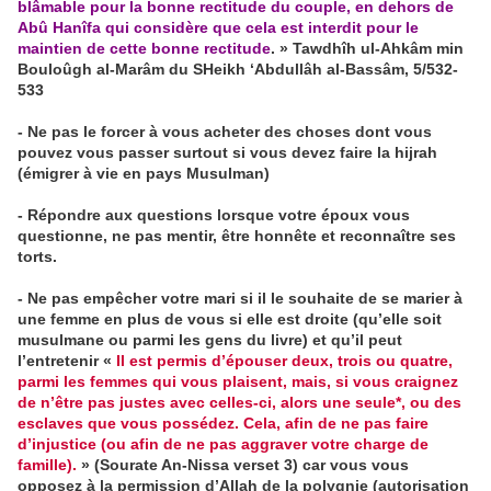
blâmable pour la bonne rectitude du couple, en dehors de
Abû Hanîfa qui considère que cela est interdit pour le
maintien de cette bonne rectitude
. » Tawdhîh ul-Ahkâm min
Bouloûgh al-Marâm du SHeikh ‘Abdullâh al-Bassâm, 5/532-
533
- Ne pas le forcer à vous acheter des choses dont vous
pouvez vous passer surtout si vous devez faire la hijrah
(émigrer à vie en pays Musulman)
- Répondre aux questions lorsque votre époux vous
questionne, ne pas mentir, être honnête et reconnaître ses
torts.
- Ne pas empêcher votre mari si il le souhaite de se marier à
une femme en plus de vous si elle est droite (qu’elle soit
musulmane ou parmi les gens du livre) et qu’il peut
l’entretenir «
Il est permis d’épouser deux, trois ou quatre,
parmi les femmes qui vous plaisent, mais, si vous craignez
de n’être pas justes avec celles-ci, alors une seule*, ou des
esclaves que vous possédez. Cela, afin de ne pas faire
d’injustice (ou afin de ne pas aggraver votre charge de
famille).
» (Sourate An-Nissa verset 3) car vous vous
opposez à la permission d’Allah de la polygnie (autorisation