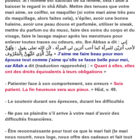
pudeur. Si l’homme est satisfait de sa femme, cela l’aide à
baisser le regard in shâ Allah. Mettre des tenues que votre
mari aime, se coiffer, se maquiller (si votre mari aime très peu
de maquillage, alors faites cela), s’épiler, avoir une bonne
haleine, avoir une peau douce et parfumée, utiliser le siwak,
mettre du parfum ou du musc, faire des soins du corps et du
visage, faire le lavage majeur après les menstrues pour
enlever toutes traces ou odeurs, etc. Ibn Abbas a dit : إني
لأحب أتزيّن للمرأة كما أحب أتزين لي المرأة ، لأن الله تعلى يقول : وَلَهُنَّ
مِثْلُ الَّذِي عَلَيْهِنَّ بِالْمَعْرُوف »
J’aime me faire beau pour mon
épouse tout comme j’aime qu’elle se fasse belle pour moi,
car Allah a
dit (traduction rapprochée) : «
Quant à elles, elles
ont des droits équivalents à leurs obligations
»
- Patienter face à son comportement, ses erreurs «
Sois
patient. La fin heureuse sera aux pieux.
» Hûd, v. 49.
- Le soutenir durant ses épreuves, durant les difficultés
- Ne pas se plaindre s’il arrive à votre mari d’avoir des
difficultés financières.
- Être reconnaissante pour tout ce que le mari fait (le mari
nous nourrit, nous loge, nous offre des cadeaux et fait tout