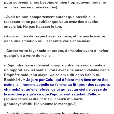
pour subvenir à nos besoins et bien trop souvent nous ne
sommes pas reconnaissantes)
- Avoir un bon comportement autant que possible, le
respecter et ne pas oublier que vous avez des devoirs
envers lui. Ne pas hausser le ton.
- Avoir un lien de respect avec sa mère, et ne pas le mettre
dans une situation ou il est entre vous et sa mère
- Garder votre foyer sain et propre, demander avant d’inviter
quelqu’un à votre domicile
- Répondre favorablement lorsque votre mari vous invite à
un rapport sexuel sauf si vous avez une raison valable car le
Prophète salAllahu alayhi wa salam a dit dans Sahîh Al-
Boukhârî : «
Je jure par Celui qui détient mon âme entre Ses
mains, si l’homme appelle sa femme au lit (pour des rapports
charnels) et qu’elle refuse, celui qui est au ciel ne cesse de
la maudire jusqu’à ce que l’époux soit satisfait d’elle.
»
(source fatwa al ifta n°10726 cheikh ibn baz/c
ghoudayan/'afifi 19e volume le mariage-2)
- Avoir de douces paroles envers lui, et des mots