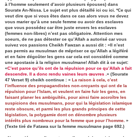
à l’homme seulement d’avoir plusieurs épouses) dans
Sourate An-Nissa. Le sujet est plus détaillé ici ou ici. *Ce qui
veut dire que si vous êtes dans ce cas alors vous ne devez
vous marier qu’à une seule femme ou avoir des esclaves
que vous possédez car être juste envers les esclaves
(femmes non-libres) n’est pas obligatoire. Attention mes
soeurs, de ne pas détester ce qu’Allah a autorisé car vous
suivez vos passions Cheikh Fawzan a aussi dit : «Il n’est
pas permis au musulman de mépriser ce qu’Allah a légiféré
et en faire dégoûter les gens car cela est considéré comme
une apostasie à la religion musulmane! Allah dit à ce sujet:
«
C’est parce qu’ils ont de la répulsion pour ce qu’Allah a fait
descendre. Il a donc rendu vaines leurs œuvres .
» (Sourate
47 Verset 9) cheikh continue : «
La raison à cela, c’est
l’influence des propagandistes non-croyants qui ont de la
répulsion pour l’Islam, et veulent en faire fuir les gens, en
faisant planer les ambiguïtés, pour ainsi faire accroître les
suspicions des musulmans, pour qui la législation islamique
reste obscure, et parmi les plus grands principes de cette
législation, la polygamie dont on dénombre plusieurs
intérêts plus nombreux pour la femme que pour l’homme.
»
(Texte tiré de Fatawa sur la femme musulmane page 692.)