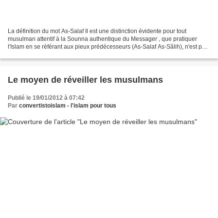
La définition du mot As-Salaf Il est une distinction évidente pour tout
musulman attentif à la Sounna authentique du Messager , que pratiquer
l'Islam en se référant aux pieux prédécesseurs (As-Salaf As-Sâlih), n'est pas
à tous les égards la même chose...
Le moyen de réveiller les musulmans
Publié le 19/01/2012 à 07:42
Par
convertistoislam - l'islam pour tous