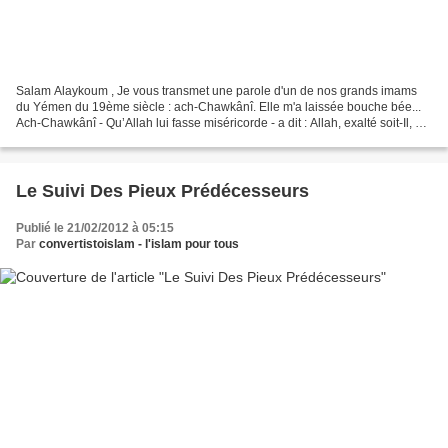
Salam Alaykoum , Je vous transmet une parole d'un de nos grands imams
du Yémen du 19ème siècle : ach-Chawkânî. Elle m'a laissée bouche bée...
Ach-Chawkânî - Qu’Allah lui fasse miséricorde - a dit : Allah, exalté soit-Il, a
dit : {Et lorsque tu vois ceux...
Le Suivi Des Pieux Prédécesseurs
Publié le 21/02/2012 à 05:15
Par
convertistoislam - l'islam pour tous