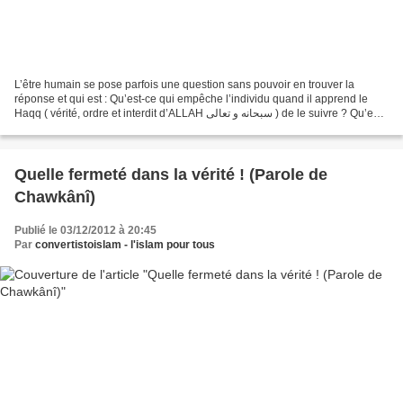
L’être humain se pose parfois une question sans pouvoir en trouver la
réponse et qui est : Qu’est-ce qui empêche l’individu quand il apprend le
Haqq ( vérité, ordre et interdit d’ALLAH سبحانه و تعالى ) de le suivre ? Qu’est-
ce qui empêche l’être humain...
Quelle fermeté dans la vérité ! (Parole de
Chawkânî)
Publié le 03/12/2012 à 20:45
Par
convertistoislam - l'islam pour tous