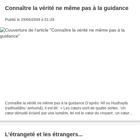
Connaître la vérité ne même pas à la guidance
Publié le 29/06/2009 à 01:28
Connaître la vérité ne même pas à la guidance D’après ‘Alî ou Hudhayfa
(radhiallâhu ‘anhumâ), il est dit : « Les cœurs sont de quatre sortes : Un
cœur dénudé éclairé par une lumière, tel est le cœur du croyant ; un cœur
couvert, tel est le cœur du mécréant...
L’étrangeté et les étrangers...