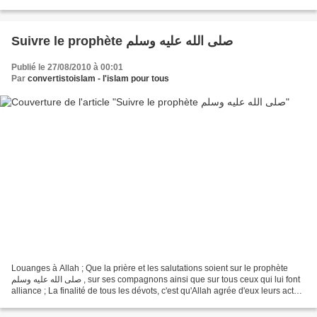
Suivre le prophète صلى الله عليه وسلم
Publié le 27/08/2010 à 00:01
Par
convertistoislam - l'islam pour tous
Louanges à Allah ; Que la prière et les salutations soient sur le prophète
صلى الله عليه وسلم , sur ses compagnons ainsi que sur tous ceux qui lui font
alliance ; La finalité de tous les dévots, c'est qu'Allah agrée d'eux leurs actes
de culte parce que...