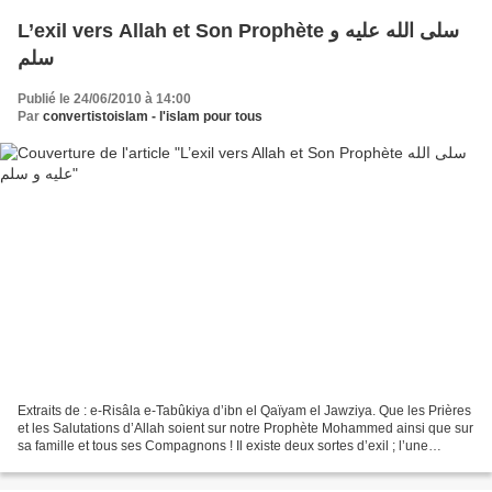
L’exil vers Allah et Son Prophète سلى الله عليه و
سلم
Publié le 24/06/2010 à 14:00
Par
convertistoislam - l'islam pour tous
Extraits de : e-Risâla e-Tabûkiya d’ibn el Qaïyam el Jawziya. Que les Prières
et les Salutations d’Allah soient sur notre Prophète Mohammed ainsi que sur
sa famille et tous ses Compagnons ! Il existe deux sortes d’exil ; l’une
consiste à se déplacer physiquement...