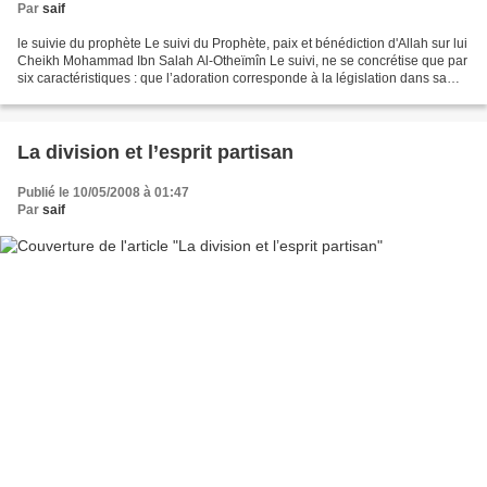
Par
saif
le suivie du prophète Le suivi du Prophète, paix et bénédiction d'Allah sur lui
Cheikh Mohammad Ibn Salah Al-Otheïmîn Le suivi, ne se concrétise que par
six caractéristiques : que l’adoration corresponde à la législation dans sa
cause, son genre, sa quantité,...
La division et l’esprit partisan
Publié le 10/05/2008 à 01:47
Par
saif