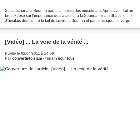
S’accrocher à la Sounna parmi la masse des musulmans Après avoir fait un
bref exposé sur l’importance de s’attacher à la Sounna l’Imâm Shâtibî dit : «
J’hésitais donc entre le fait de suivre la Sounna et par conséquent diverger
des habitudes de la majorité...
[Vidéo] ... La voie de la vérité ...
Publié le 02/04/2011 à 14:59
Par
convertistoislam - l'islam pour tous