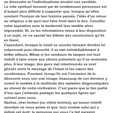
se dissoudre et l’individualisme envahir nos sociétés.
Le vide spirituel ressenti par de nombreuses personnes est
d’autant plus difficile à supporter que, lorsque qu’elles
scrutent l’horizon de leur histoire passée, l’idée d’un retour
au religieux a de quoi leur faire froid dans le dos. Concilier
cette aspiration avec la modernité leur semble alors
impossible. Et, vu les informations mises à leur disposition
à ce sujet, on ne saurait les blâmer des conclusions qu’ils
en tirent.
Cependant, lorsque le soleil se couche laissant derrière lui
crépuscule puis obscurité, il se met irrémédiablement à
briller ailleurs. Même si les vendeurs de lampes ont tout
intérêt à faire croire aux clients potentiels qu’il ne reviendra
plus. A leur image, des gens mal intentionnés se sont
glissés entre le message de l’Islam et les cœurs des
occidentaux. Pourtant, lorsqu’ils ont l’occasion de le
découvrir sous son vrai visage, beaucoup de ces derniers y
voient le remède à la multitude des maladies diagnostiquées
au chevet de notre civilisation. C’est parce que je fais partie
d’eux que j’aimerais partager les quelques lignes qui
suivent avec vous.
Sachez, cher lecteur (ou chère lectrice), qu’aucun intérêt
mondain ne nous anime et que, tout comme celui qui a
rédigé cet écrit, la personne qui vous l’a fait parvenir