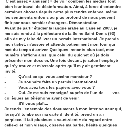
C’est assez « amusant » de voir combien les médias font
bien leur travail de désinformation. Ainsi, à force d’entendre
certaines choses depuis notre plus tendre enfance, même
les sentiments enfouis au plus profond de nous peuvent
finir par nous sembler étrangers. Démonstration.
Avant de partir étudier la langue arabe au Caire en 2009, je
me suis rendu à la préfecture de la Seine Saint-Denis (93)
afin de m’y faire délivrer un permis international. Je prends
mon ticket, m’assoie et attends patiemment mon tour qui
met du temps à arriver. Quelques instants plus tard, mon
numéro s’affiche ainsi que celui du guichet où je dois
présenter mon dossier. Une fois devant, je salue l’employé
qui s’y trouve et m’assoie après qu’il m’y ait gentiment
invité.
- Qu’est-ce qui vous amène monsieur ?
- Je souhaite faire un permis international.
- Vous avez tous les papiers avec vous ?
- Oui. Je me suis renseigné auprès de l’un de vos
collègues au téléphone avant de venir.
- S’il vous plaît...
Je tends l’ensemble des documents à mon interlocuteur qui,
lorsqu’il tombe sur ma carte d’identité, prend un air
perplexe. Il fait plusieurs « va-et-vient » du regard entre
celle-ci et mon visage, observe ma barbe, hésite quelques