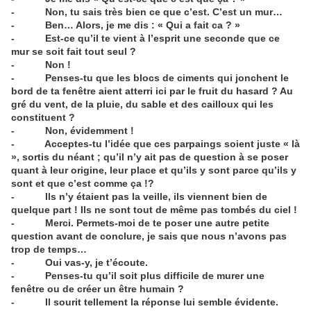
- Non, tu sais très bien ce que c’est. C’est un mur…
- Ben… Alors, je me dis : « Qui a fait ca ? »
- Est-ce qu’il te vient à l’esprit une seconde que ce
mur se soit fait tout seul ?
- Non !
- Penses-tu que les blocs de ciments qui jonchent le
bord de ta fenêtre aient atterri ici par le fruit du hasard ? Au
gré du vent, de la pluie, du sable et des cailloux qui les
constituent ?
- Non, évidemment !
- Acceptes-tu l’idée que ces parpaings soient juste « là
», sortis du néant ; qu’il n’y ait pas de question à se poser
quant à leur origine, leur place et qu’ils y sont parce qu’ils y
sont et que c’est comme ça !?
- Ils n’y étaient pas la veille, ils viennent bien de
quelque part ! Ils ne sont tout de même pas tombés du ciel !
- Merci. Permets-moi de te poser une autre petite
question avant de conclure, je sais que nous n’avons pas
trop de temps…
- Oui vas-y, je t’écoute.
- Penses-tu qu’il soit plus difficile de murer une
fenêtre ou de créer un être humain ?
- Il sourit tellement la réponse lui semble évidente.