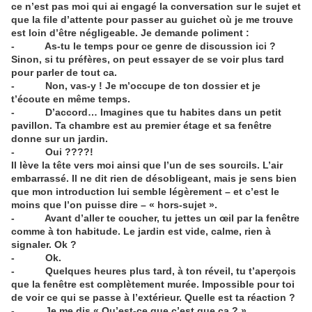
ce n’est pas moi qui ai engagé la conversation sur le sujet et
que la file d’attente pour passer au guichet où je me trouve
est loin d’être négligeable. Je demande poliment :
- As-tu le temps pour ce genre de discussion ici ?
Sinon, si tu préfères, on peut essayer de se voir plus tard
pour parler de tout ca.
- Non, vas-y ! Je m’occupe de ton dossier et je
t’écoute en même temps.
- D’accord… Imagines que tu habites dans un petit
pavillon. Ta chambre est au premier étage et sa fenêtre
donne sur un jardin.
- Oui ????!
Il lève la tête vers moi ainsi que l’un de ses sourcils. L’air
embarrassé. Il ne dit rien de désobligeant, mais je sens bien
que mon introduction lui semble légèrement – et c’est le
moins que l’on puisse dire – « hors-sujet ».
- Avant d’aller te coucher, tu jettes un œil par la fenêtre
comme à ton habitude. Le jardin est vide, calme, rien à
signaler. Ok ?
- Ok.
- Quelques heures plus tard, à ton réveil, tu t’aperçois
que la fenêtre est complètement murée. Impossible pour toi
de voir ce qui se passe à l’extérieur. Quelle est ta réaction ?
- Je me dis « Qu’est-ce que c’est que ça ? »