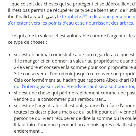
– que ce soit des choses qui se protègent et se débrouillent
Il n’est pas permis de récupérer ce type de biens et ni de l’utiliser c
le Prophète ﷺ a dit à une personne qui l’interrogea sur cela : Qu’as-tu avec ça (les chameaux) ! Ils ont leurs boissons et leurs sabots,
ibn Khalid رضي الله عنه
s’orientent vers les points d’eau et se nourrissent des arbres.
– ce qui a de la valeur et est vulnérable comme l’argent et les
ce type de choses :
si c’est un animal comestible alors on regardera ce qui es
1-le manger et en donner la valeur au propriétaire quand 
2-le vendre et conserver la somme pour son propriétaire ap
3-le conserver et l’entretenir jusqu’à retrouver son propri
qui l’interrogea sur cela : Prends-le car il sera soit pour toi
si c’est une chose qui périme rapidement comme une pastèqu
vendre ou la consommer puis rembourser…
si c’est de l’argent, alors il est obligatoire d’en faire l’a
toutes les descriptions mais ce qui suffit pour qu’il vien
personne qui vient récupérer de dire la somme ou la couleu
Il faut faire l’annonce pendant un an puis après cela il est p
entièrement…