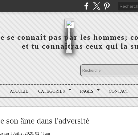
a vérité ne se connaît pas par les hommes; connai
 ‎ ‎ ‎ ‎ ‎ ‎ ‎ ‎ ‎ ‎ ‎ ‎ ‎ ‎ et tu connaîtras ceux qui 
ACCUEIL
CATÉGORIES
PAGES
CONTACT
e son âme dans l'adversité
ous sur 1 Juillet 2020, 02:41am