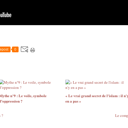
epost
0
Mythe n°9 : Le voile, symbole
« Le vrai grand secret de l'islam : il n'
d’oppression ?
en a pas »
 ?
Le compo