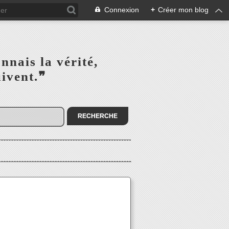
Connexion
+
Créer mon blog
s la vérité,‎ ‎ ‎ ‎ ‎ ‎ ‎ ‎ ‎
la suivent.❞