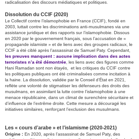
radicalisation des discours médiatiques et politiques.
Dissolution du CCIF (2020)
Le Collectif contre l’islamophobie en France (CCIF), fondé en
2003, luttait contre les discriminations anti-musulmanes via une
assistance juridique et des rapports sur l’islamophobie. Dissous
en 2020 par le gouvernement français, sous l’accusation de «
propagande islamiste » et de liens avec des groupes radicaux, le
CCIF a été ciblé après l’assassinat de Samuel Paty. Cependant,
les preuves manquent : aucune implication dans des actes
terroristes n’a été démontrée
, les liens avec des figures comme
Hani Ramadan sont non étayés, et les critiques du CCIF contre
les politiques publiques ont été criminalisées comme incitation à
la haine. La dissolution, validée par le Conseil d’État en 2021,
reflète une volonté de stigmatiser les défenseurs des droits des
musulmans, en assimilant la lutte contre l’islamophobie à une
menace républicaine, dans un climat de surenchère sécuritaire et
d’influence de l’extrême droite. Cette mesure a découragé les
initiatives similaires, renforçant l’exclusion des musulmans.
Les « cours d’arabe » et l’islamisme (2020-2021)
Origine :
En 2020, après l’assassinat de Samuel Paty, des