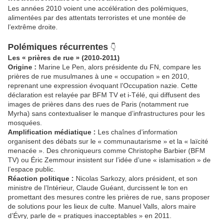
Les années 2010 voient une accélération des polémiques,
alimentées par des attentats terroristes et une montée de
l’extrême droite.
Polémiques récurrentes
👇
Les « prières de rue » (2010-2011)
Origine :
Marine Le Pen, alors présidente du FN, compare les
prières de rue musulmanes à une « occupation » en 2010,
reprenant une expression évoquant l’Occupation nazie. Cette
déclaration est relayée par BFM TV et i-Télé, qui diffusent des
images de prières dans des rues de Paris (notamment rue
Myrha) sans contextualiser le manque d’infrastructures pour les
mosquées.
Amplification médiatique :
Les chaînes d’information
organisent des débats sur le « communautarisme » et la « laïcité
menacée ». Des chroniqueurs comme Christophe Barbier (BFM
TV) ou Éric Zemmour insistent sur l’idée d’une « islamisation » de
l’espace public.
Réaction politique :
Nicolas Sarkozy, alors président, et son
ministre de l’Intérieur, Claude Guéant, durcissent le ton en
promettant des mesures contre les prières de rue, sans proposer
de solutions pour les lieux de culte. Manuel Valls, alors maire
d’Évry, parle de « pratiques inacceptables » en 2011.