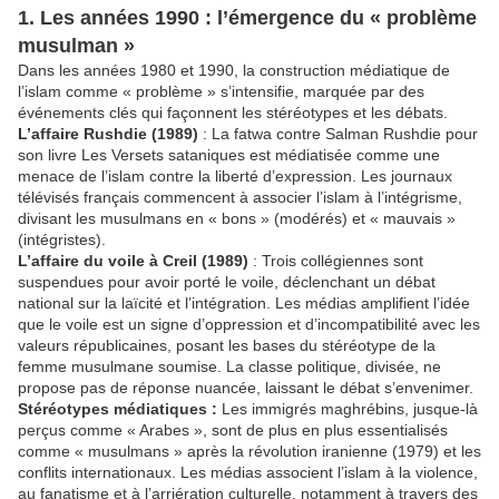
1. Les années 1990 : l’émergence du « problème
musulman »
Dans les années 1980 et 1990, la construction médiatique de
l’islam comme « problème » s’intensifie, marquée par des
événements clés qui façonnent les stéréotypes et les débats.
L’affaire Rushdie (1989)
: La fatwa contre Salman Rushdie pour
son livre Les Versets sataniques est médiatisée comme une
menace de l’islam contre la liberté d’expression. Les journaux
télévisés français commencent à associer l’islam à l’intégrisme,
divisant les musulmans en « bons » (modérés) et « mauvais »
(intégristes).
L’affaire du voile à Creil (1989)
: Trois collégiennes sont
suspendues pour avoir porté le voile, déclenchant un débat
national sur la laïcité et l’intégration. Les médias amplifient l’idée
que le voile est un signe d’oppression et d’incompatibilité avec les
valeurs républicaines, posant les bases du stéréotype de la
femme musulmane soumise. La classe politique, divisée, ne
propose pas de réponse nuancée, laissant le débat s’envenimer.
Stéréotypes médiatiques :
Les immigrés maghrébins, jusque-là
perçus comme « Arabes », sont de plus en plus essentialisés
comme « musulmans » après la révolution iranienne (1979) et les
conflits internationaux. Les médias associent l’islam à la violence,
au fanatisme et à l’arriération culturelle, notamment à travers des