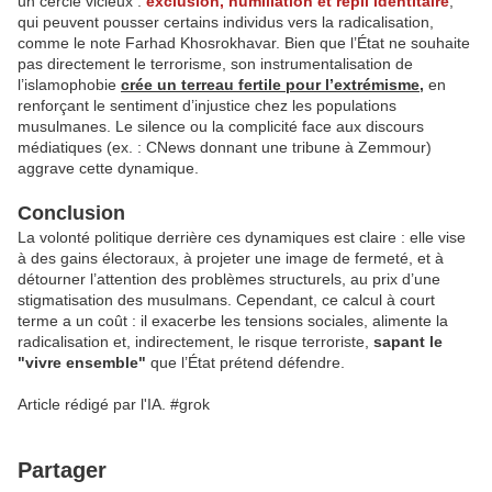
un cercle vicieux :
exclusion, humiliation et repli identitaire
,
qui peuvent pousser certains individus vers la radicalisation,
comme le note Farhad Khosrokhavar. Bien que l’État ne souhaite
pas directement le terrorisme, son instrumentalisation de
l’islamophobie
crée un terreau fertile pour l’extrémisme,
en
renforçant le sentiment d’injustice chez les populations
musulmanes. Le silence ou la complicité face aux discours
médiatiques (ex. : CNews donnant une tribune à Zemmour)
aggrave cette dynamique.
Conclusion
La volonté politique derrière ces dynamiques est claire : elle vise
à des gains électoraux, à projeter une image de fermeté, et à
détourner l’attention des problèmes structurels, au prix d’une
stigmatisation des musulmans. Cependant, ce calcul à court
terme a un coût : il exacerbe les tensions sociales, alimente la
radicalisation et, indirectement, le risque terroriste,
sapant le
"vivre ensemble"
que l’État prétend défendre.
Article rédigé par l'IA. #grok
Partager