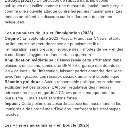
L’abaya (2023) :
L’interdiction de l’abaya dans les écoles
publiques est justifiée comme une mesure de laïcité, mais perçue
comme une nouvelle attaque contre les jeunes musulmanes. Les
médias amplifient les discours sur le « danger » des tenues
religieuses.
Les « punaises de lit » et l’immigration (2023)
Origine :
En septembre 2023, Pascal Praud, sur CNews, établit
un lien entre une recrudescence de punaises de lit et
l’immigration, sans preuve. Il évoque des « modes de vie » et des
« conditions d’hygiène » dans certains quartiers.
Amplification médiatique :
CNews relaie cette affirmation dans
plusieurs émissions, tandis que BFM TV organise des débats sur
les « causes » de l’infestation, laissant parfois entendre des liens
avec l’immigration. Les réseaux sociaux amplifient la polémique.
Réaction politique :
Aucun responsable politique ne condamne
explicitement ces propos. L’Arcom (régulateur des médias)
adresse une mise en garde à CNews pour « manquement au
pluralisme », mais sans sanctions fortes.
Impact :
Cette polémique absurde associe les musulmans et les
immigrés à des problèmes d’hygiène, renforçant les stéréotypes
racistes.
Les « Frères musulmans » en boucle (2025)