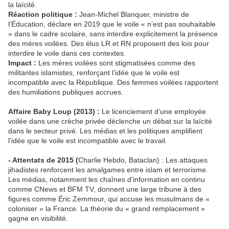
la laïcité.
Réaction politique :
Jean-Michel Blanquer, ministre de
l’Éducation, déclare en 2019 que le voile « n’est pas souhaitable
» dans le cadre scolaire, sans interdire explicitement la présence
des mères voilées. Des élus LR et RN proposent des lois pour
interdire le voile dans ces contextes.
Impact :
Les mères voilées sont stigmatisées comme des
militantes islamistes, renforçant l’idée que le voile est
incompatible avec la République. Des femmes voilées rapportent
des humiliations publiques accrues.
Affaire Baby Loup (2013) :
Le licenciement d’une employée
voilée dans une crèche privée déclenche un débat sur la laïcité
dans le secteur privé. Les médias et les politiques amplifient
l’idée que le voile est incompatible avec le travail.
- Attentats de 2015 (
Charlie Hebdo, Bataclan) : Les attaques
jihadistes renforcent les amalgames entre islam et terrorisme.
Les médias, notamment les chaînes d’information en continu
comme CNews et BFM TV, donnent une large tribune à des
figures comme Éric Zemmour, qui accuse les musulmans de «
coloniser » la France. La théorie du « grand remplacement »
gagne en visibilité.