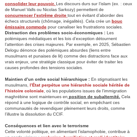
consolider leur pouvoir.
Les discours durs sur l’islam (ex. : ceux
de Manuel Valls ou Nicolas Sarkozy) permettent de
concurrencer l’extrême droite
tout en évitant d’aborder des
échecs structurels (chômage, inégalités). Cela crée un
bouc
émissaire commode
pour canaliser les frustrations sociales.
Distraction des problèmes socio-économiques :
Les
polémiques médiatiques et les lois d’exception détournent
l’attention des crises majeures. Par exemple, en 2025, Sébastien
Delogu dénonce des polémiques absurdes (liens entre
musulmans et punaises de lit) comme des distractions face aux
vrais enjeux, une stratégie classique pour éviter de traiter les
causes profondes des tensions sociales.
Maintien d’un ordre social hiérarchique :
En stigmatisant les
musulmans,
l’État perpétue une hiérarchie sociale héritée de
l’histoire coloniale
, où les populations issues de l’immigration
maghrébine sont maintenues en
position de subalternité.
Cela
répond à une logique de contrôle social, en empêchant ces
communautés de revendiquer pleinement leurs droits, comme
l’illustre la dissolution du CCIF.
Conséquences et lien avec le terrorisme
Cette volonté politique, en alimentant l’islamophobie, contribue à