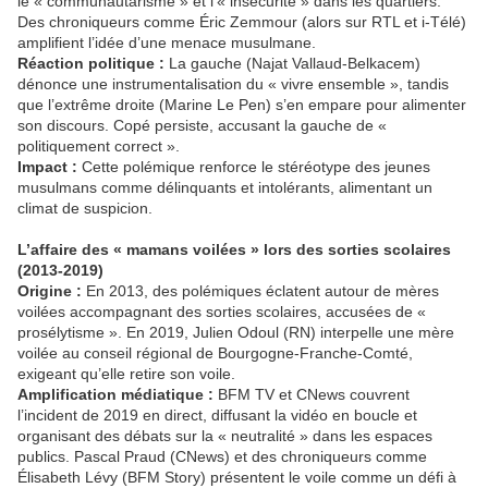
le « communautarisme » et l’« insécurité » dans les quartiers.
Des chroniqueurs comme Éric Zemmour (alors sur RTL et i-Télé)
amplifient l’idée d’une menace musulmane.
Réaction politique :
La gauche (Najat Vallaud-Belkacem)
dénonce une instrumentalisation du « vivre ensemble », tandis
que l’extrême droite (Marine Le Pen) s’en empare pour alimenter
son discours. Copé persiste, accusant la gauche de «
politiquement correct ».
Impact :
Cette polémique renforce le stéréotype des jeunes
musulmans comme délinquants et intolérants, alimentant un
climat de suspicion.
L’affaire des « mamans voilées » lors des sorties scolaires
(2013-2019)
Origine :
En 2013, des polémiques éclatent autour de mères
voilées accompagnant des sorties scolaires, accusées de «
prosélytisme ». En 2019, Julien Odoul (RN) interpelle une mère
voilée au conseil régional de Bourgogne-Franche-Comté,
exigeant qu’elle retire son voile.
Amplification médiatique :
BFM TV et CNews couvrent
l’incident de 2019 en direct, diffusant la vidéo en boucle et
organisant des débats sur la « neutralité » dans les espaces
publics. Pascal Praud (CNews) et des chroniqueurs comme
Élisabeth Lévy (BFM Story) présentent le voile comme un défi à