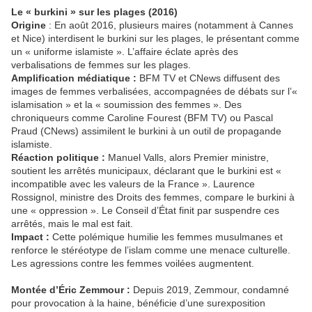
Le « burkini » sur les plages (2016)
Origine
: En août 2016, plusieurs maires (notamment à Cannes
et Nice) interdisent le burkini sur les plages, le présentant comme
un « uniforme islamiste ». L’affaire éclate après des
verbalisations de femmes sur les plages.
Amplification médiatique :
BFM TV et CNews diffusent des
images de femmes verbalisées, accompagnées de débats sur l’«
islamisation » et la « soumission des femmes ». Des
chroniqueurs comme Caroline Fourest (BFM TV) ou Pascal
Praud (CNews) assimilent le burkini à un outil de propagande
islamiste.
Réaction politique :
Manuel Valls, alors Premier ministre,
soutient les arrêtés municipaux, déclarant que le burkini est «
incompatible avec les valeurs de la France ». Laurence
Rossignol, ministre des Droits des femmes, compare le burkini à
une « oppression ». Le Conseil d’État finit par suspendre ces
arrêtés, mais le mal est fait.
Impact :
Cette polémique humilie les femmes musulmanes et
renforce le stéréotype de l’islam comme une menace culturelle.
Les agressions contre les femmes voilées augmentent.
Montée d’Éric Zemmour :
Depuis 2019, Zemmour, condamné
pour provocation à la haine, bénéficie d’une surexposition