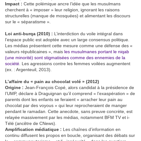
Impact :
Cette polémique ancre l’idée que les musulmans
cherchent à « imposer » leur religion, ignorant les raisons
structurelles (manque de mosquées) et alimentant les discours
sur le « séparatisme ».
Loi anti-burqa (2010) :
L’interdiction du voile intégral dans
l’espace public est adoptée avec un large consensus politique.
Les médias présentent cette mesure comme une défense des «
valeurs républicaines », mais
les musulmanes portant le niqab
(une minorité) sont stigmatisées comme des ennemies de la
société
. Les agressions contre les femmes voilées augmentent
(ex. : Argenteuil, 2013).
L’affaire du « pain au chocolat volé » (2012)
Origine :
Jean-François Copé, alors candidat à la présidence de
l’UMP, déclare à Draguignan qu’il comprend « l’exaspération » de
parents dont les enfants se feraient « arracher leur pain au
chocolat par des voyous » qui leur reprocheraient de manger
pendant le ramadan. Cette anecdote, sans preuve concrète, est
relayée massivement par les médias, notamment BFM TV et i-
Télé (ancêtre de CNews).
Amplification médiatique :
Les chaînes d’information en
continu diffusent les propos en boucle, organisant des débats sur