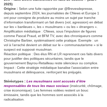
2025)
Origine :
Selon une fuite rapportée par @Brevesdepresse,
depuis septembre 2024, les journalistes de CNews et Europe 1
ont pour consigne de produire au moins un sujet par tranche
d’information transformant un fait divers (vol, agression) en débat
sur les « banlieues », les « musulmans » ou les « étrangers ».
Amplification médiatique : CNews, sous l’impulsion de figures
comme Pascal Praud, et BFM TV, avec des chroniqueurs comme
Christophe Barbier, systématisent cette pratique. Exemple : un
vol à l’arraché devient un débat sur le « communautarisme » si le
suspect est supposé musulman.
Réaction politique : Des élus RN et LR reprennent ces faits divers
pour justifier des politiques sécuritaires, tandis que le
gouvernement Bayrou-Retailleau reste silencieux ou complice.
Impact : Cette stratégie médiatique banalise l’association entre
musulmans et délinquance, renforçant les préjugés.
Stéréotypes :
Les musulmans sont accusés d’être
responsables de tous les maux sociaux
(insécurité, chômage,
crise économique). Les femmes voilées restent un bouc
émissaire, tandis que les hommes sont associés à la
radicalisation.