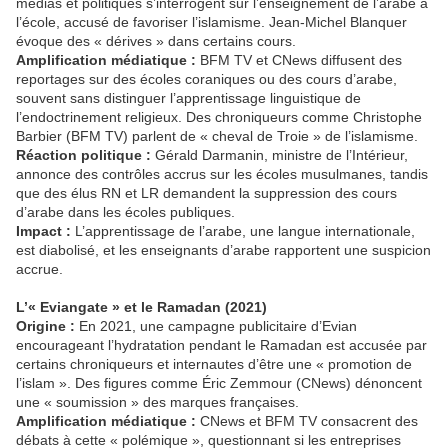
médias et politiques s’interrogent sur l’enseignement de l’arabe à
l’école, accusé de favoriser l’islamisme. Jean-Michel Blanquer
évoque des « dérives » dans certains cours.
Amplification médiatique :
BFM TV et CNews diffusent des
reportages sur des écoles coraniques ou des cours d’arabe,
souvent sans distinguer l’apprentissage linguistique de
l’endoctrinement religieux. Des chroniqueurs comme Christophe
Barbier (BFM TV) parlent de « cheval de Troie » de l’islamisme.
Réaction politique :
Gérald Darmanin, ministre de l’Intérieur,
annonce des contrôles accrus sur les écoles musulmanes, tandis
que des élus RN et LR demandent la suppression des cours
d’arabe dans les écoles publiques.
Impact :
L’apprentissage de l’arabe, une langue internationale,
est diabolisé, et les enseignants d’arabe rapportent une suspicion
accrue.
L’« Eviangate » et le Ramadan (2021)
Origine :
En 2021, une campagne publicitaire d’Evian
encourageant l’hydratation pendant le Ramadan est accusée par
certains chroniqueurs et internautes d’être une « promotion de
l’islam ». Des figures comme Éric Zemmour (CNews) dénoncent
une « soumission » des marques françaises.
Amplification médiatique :
CNews et BFM TV consacrent des
débats à cette « polémique », questionnant si les entreprises