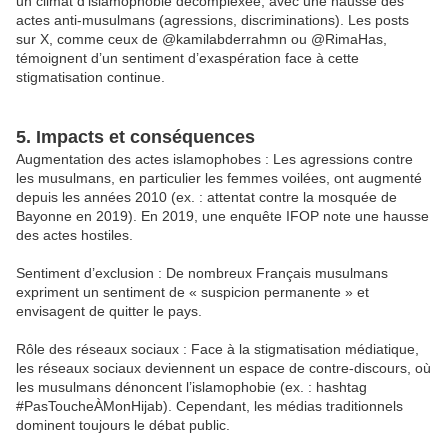
un climat d’islamophobie décomplexée, avec une hausse des
actes anti-musulmans (agressions, discriminations). Les posts
sur X, comme ceux de @kamilabderrahmn ou @RimaHas,
témoignent d’un sentiment d’exaspération face à cette
stigmatisation continue.
5. Impacts et conséquences
Augmentation des actes islamophobes : Les agressions contre
les musulmans, en particulier les femmes voilées, ont augmenté
depuis les années 2010 (ex. : attentat contre la mosquée de
Bayonne en 2019). En 2019, une enquête IFOP note une hausse
des actes hostiles.
Sentiment d’exclusion : De nombreux Français musulmans
expriment un sentiment de « suspicion permanente » et
envisagent de quitter le pays.
Rôle des réseaux sociaux : Face à la stigmatisation médiatique,
les réseaux sociaux deviennent un espace de contre-discours, où
les musulmans dénoncent l’islamophobie (ex. : hashtag
#PasToucheÀMonHijab). Cependant, les médias traditionnels
dominent toujours le débat public.