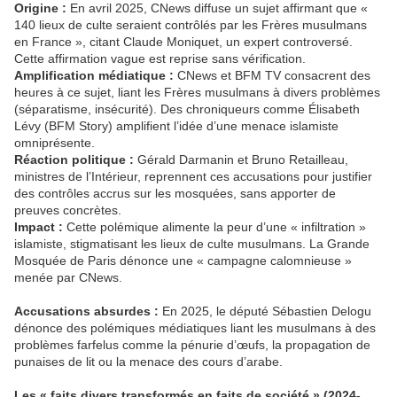
Origine :
En avril 2025, CNews diffuse un sujet affirmant que «
140 lieux de culte seraient contrôlés par les Frères musulmans
en France », citant Claude Moniquet, un expert controversé.
Cette affirmation vague est reprise sans vérification.
Amplification médiatique :
CNews et BFM TV consacrent des
heures à ce sujet, liant les Frères musulmans à divers problèmes
(séparatisme, insécurité). Des chroniqueurs comme Élisabeth
Lévy (BFM Story) amplifient l’idée d’une menace islamiste
omniprésente.
Réaction politique :
Gérald Darmanin et Bruno Retailleau,
ministres de l’Intérieur, reprennent ces accusations pour justifier
des contrôles accrus sur les mosquées, sans apporter de
preuves concrètes.
Impact :
Cette polémique alimente la peur d’une « infiltration »
islamiste, stigmatisant les lieux de culte musulmans. La Grande
Mosquée de Paris dénonce une « campagne calomnieuse »
menée par CNews.
Accusations absurdes :
En 2025, le député Sébastien Delogu
dénonce des polémiques médiatiques liant les musulmans à des
problèmes farfelus comme la pénurie d’œufs, la propagation de
punaises de lit ou la menace des cours d’arabe.
Les « faits divers transformés en faits de société » (2024-