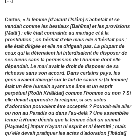
[…]
Certes,
« la femme [d’avant l’Islâm] s’achetait et se
vendait comme les bestiaux [Bahîma] et les provisions
[Matâ’] ; elle était contrainte au mariage et à la
prostitution ; on héritait d’elle mais elle n’héritait pas ;
elle était dirigée et elle ne dirigeait pas. La plupart de
ceux qui la détenaient lui interdisaient de disposer de
ses biens sans la permission de l’homme dont elle
dépendait. Le mari avait le droit de disposer de sa
richesse sans son accord. Dans certains pays, les
gens avaient divergé sur le fait de savoir si [la femme]
était un être humain ayant une âme et un esprit
perpétuel [Roûh Khâlidat] comme l’homme ou non ? Si
elle devait apprendre la religion, si ses actes
d’adoration pouvaient être acceptés ? Pouvait-elle aller
ou non au Paradis ou dans l’au-delà ? Une assemblée
tenue à Rome décida que la femme était un animal
[Hayawân] impur n’ayant ni esprit et ni éternité ; mais
qu’elle devait pratiquer les actes d’adoration [‘Ibâdat]