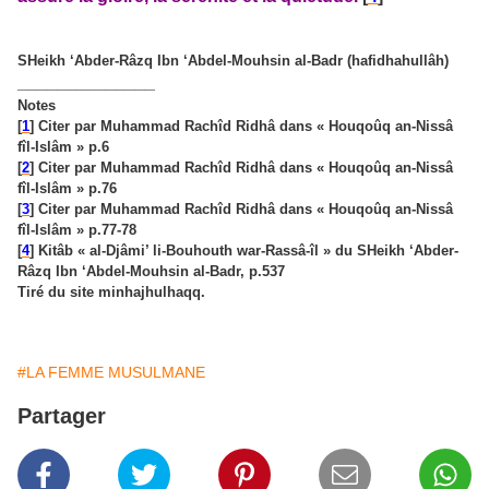
SHeikh ‘Abder-Râzq Ibn ‘Abdel-Mouhsin al-Badr (hafidhahullâh)
______________
Notes
[
1
] Citer par Muhammad Rachîd Ridhâ dans « Houqoûq an-Nissâ
fîl-Islâm » p.6
[
2
] Citer par Muhammad Rachîd Ridhâ dans « Houqoûq an-Nissâ
fîl-Islâm » p.76
[
3
] Citer par Muhammad Rachîd Ridhâ dans « Houqoûq an-Nissâ
fîl-Islâm » p.77-78
[
4
] Kitâb « al-Djâmi’ li-Bouhouth war-Rassâ-îl » du SHeikh ‘Abder-
Râzq Ibn ‘Abdel-Mouhsin al-Badr, p.537
Tiré du site minhajhulhaqq.
#LA FEMME MUSULMANE
Partager