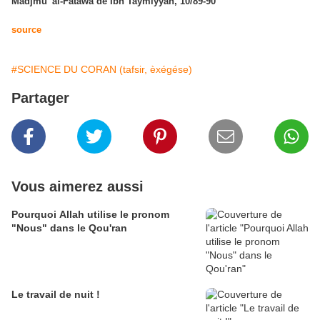
Madjmu’ al-Fatâwa de Ibn Taymiyyah, 10/89-90
source
#SCIENCE DU CORAN (tafsir, èxégése)
Partager
Vous aimerez aussi
Pourquoi Allah utilise le pronom
"Nous" dans le Qou'ran
Le travail de nuit !