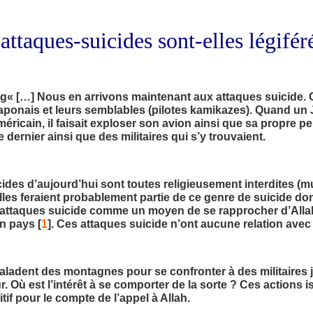
attaques-suicides sont-elles légifér
« […] Nous en arrivons maintenant aux attaques suicide. Ce
aponais et leurs semblables (pilotes kamikazes). Quand un 
méricain, il faisait exploser son avion ainsi que sa propre p
dernier ainsi que des militaires qui s’y trouvaient.
ides d’aujourd’hui sont toutes religieusement interdites (m
elles feraient probablement partie de ce genre de suicide dont
es attaques suicide comme un moyen de se rapprocher d’All
n pays [
1
]. Ces attaques suicide n’ont aucune relation avec 
ladent des montagnes pour se confronter à des militaires ju
r. Où est l’intérêt à se comporter de la sorte ? Ces actions i
if pour le compte de l’appel à Allah.