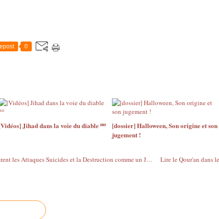
epost
0
[Vidéos] Jihad dans la voie du diable ᴴᴰ
[dossier] Halloween, Son origine et son
jugement !
Quelle Raison et quelle Religion considèrent les Attaques Suicides et la Destruction comme un Jihâd ?