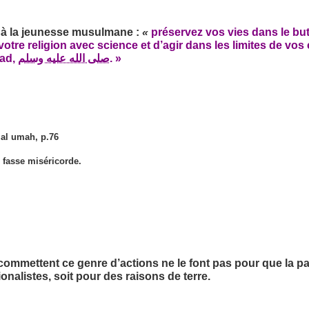
s à la jeunesse musulmane :
«
préservez vos vies dans le but
votre religion avec science et d’agir dans les limites de vo
mad,
صلى الله عليه وسلم
. »
 al umah, p.76
 fasse miséricorde.
commettent ce genre d’actions ne le font pas pour que la par
onalistes, soit pour des raisons de terre.