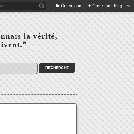
Connexion
+
Créer mon blog
s la vérité,‎ ‎ ‎ ‎ ‎ ‎ ‎ ‎ ‎
la suivent.❞