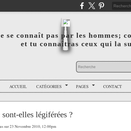
a vérité ne se connaît pas par les hommes; connai
 ‎ ‎ ‎ ‎ ‎ ‎ ‎ ‎ ‎ ‎ ‎ ‎ ‎ ‎ et tu connaîtras ceux qui 
ACCUEIL
CATÉGORIES
PAGES
CONTACT
 sont-elles légiférées ?
 tous sur 23 Novembre 2010, 12:00pm