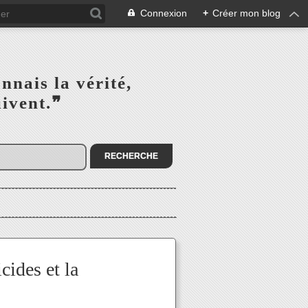
Connexion
+
Créer mon blog
s la vérité,‎ ‎ ‎ ‎ ‎ ‎ ‎ ‎ ‎
la suivent.❞
cides et la