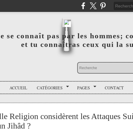
a vérité ne se connaît pas par les hommes; connai
 ‎ ‎ ‎ ‎ ‎ ‎ ‎ ‎ ‎ ‎ ‎ ‎ ‎ ‎ et tu connaîtras ceux qui 
ACCUEIL
CATÉGORIES
PAGES
CONTACT
le Religion considèrent les Attaques Sui
n Jihâd ?