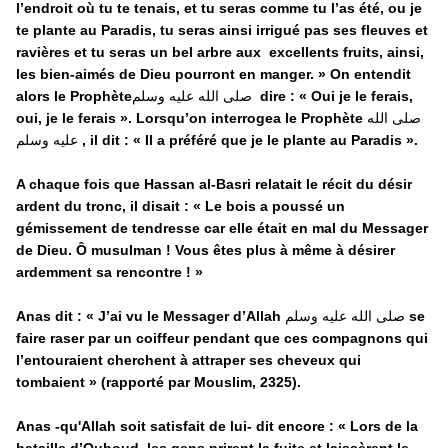
l’endroit où tu te tenais, et tu seras comme tu l’as été, ou je
te plante au Paradis, tu seras ainsi irrigué pas ses fleuves et
ravières et tu seras un bel arbre aux excellents fruits, ainsi,
les bien-aimés de Dieu pourront en manger. » On entendit
alors le Prophète
صلى الله عليه وسلم
dire : « Oui je le ferais,
oui, je le ferais ». Lorsqu’on interrogea le Prophète
صلى الله
عليه وسلم
, il dit : « Il a préféré que je le plante au Paradis ».
A chaque fois que Hassan al-Basri relatait le récit du désir
ardent du tronc, il disait : «
Le bois a poussé un
gémissement de tendresse car elle était en mal du Messager
de Dieu. Ô musulman ! Vous êtes plus à même à désirer
ardemment sa rencontre
!
»
Anas dit : «
J’ai vu le Messager d’Allah
صلى الله عليه وسلم
se
faire raser par un coiffeur pendant que ces compagnons qui
l’entouraient cherchent à attraper ses cheveux qui
tombaient
» (rapporté par Mouslim, 2325).
Anas -qu'Allah soit satisfait de lui- dit encore : « Lors de la