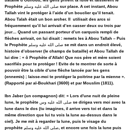
bataille d’Ouhoud, les gens prirent la fuite et laissèrent le
Prophète
صلى الله عليه وسلم
sur place. A cet instant, Abou
Tallah vint le protéger à l’aide d’un bouclier qu’il tenait.
Abou Talah était un bon archer. Il utilisait des arcs si
fréquemment qu’il lui arrivait d’en casser deux ou trois par
jour… Quand un passant porteur d’un carquois rempli de
flèches arrivait, on lui disait : remets les à Abou Tallah –
Puis
le Prophète
صلى الله عليه وسلم
se mit dans un endroit élevé,
histoire d’observer (le champs de bataille) et Abou Tallah de
lui dire : «
ô Prophète d’Allah! Que nos père et mère soient
sacrifiés pour te protéger ! Evite de te montrer de sorte à
pouvoir être la cible d’une flèche lancée par les gens
(ennemis) ; laisse-moi te protéger la poitrine par la mienne
».
(Rapporté par al-Boukhari (3600) et par Mouslim (1811).
Ibn Jaber (un compagnon) dit: « Lors d'une nuit de pleine
lune, le prophète
صلى الله عليه وس
se dirigea vers moi avec la
lune dans le dos (tu imagines, il arrive vers toi et dans la
même direction que lui tu vois la lune au-dessus dans le
ciel). Je me mit à regarder la lune, puis le visage du
prophète
صلى الله عليه وسلم
, et encore une fois la lune puis