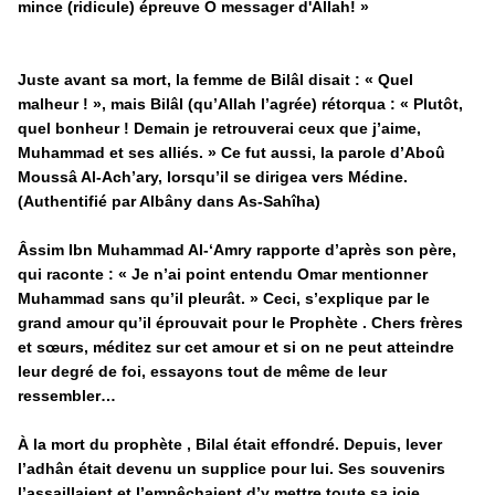
mince (ridicule) épreuve Ô messager d'Allah!
»
Juste avant sa mort, la femme de Bilâl disait : « Quel
malheur ! », mais Bilâl (qu’Allah l’agrée) rétorqua : «
Plutôt,
quel bonheur ! Demain je retrouverai ceux que j’aime,
Muhammad et ses alliés.
» Ce fut aussi, la parole d’Aboû
Moussâ Al-Ach’ary, lorsqu’il se dirigea vers Médine.
(Authentifié par Albâny dans As-Sahîha)
Âssim Ibn Muhammad Al-‘Amry rapporte d’après son père,
qui raconte : «
Je n’ai point entendu Omar mentionner
Muhammad sans qu’il pleurât.
» Ceci, s’explique par le
grand amour qu’il éprouvait pour le Prophète . Chers frères
et sœurs, méditez sur cet amour et si on ne peut atteindre
leur degré de foi, essayons tout de même de leur
ressembler…
À la mort du prophète , Bilal était effondré. Depuis, lever
l’adhân était devenu un supplice pour lui. Ses souvenirs
l’assaillaient et l’empêchaient d’y mettre toute sa joie