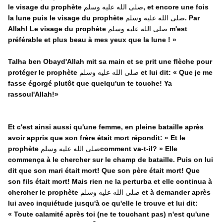
le visage du prophète
صلى الله عليه وسلم
, et encore une fois
la lune puis le visage du prophète
صلى الله عليه وسلم
. Par
Allah! Le visage du
prophète
صلى الله عليه وسلم
m'est
préférable et plus beau à mes yeux que la lune ! »
Talha ben Obayd'Allah mit sa main et se prit une flèche pour
protéger le prophète
صلى الله عليه وسلم
et lui dit: «
Que je me
fasse égorgé plutôt que quelqu'un te touche! Ya
rassoul'Allah!
»
Et c'est ainsi aussi qu'une femme, en pleine bataille après
avoir appris que son frère était mort répondit: « Et le
prophète
صلى الله عليه وسلم
comment va-t-il? » Elle
commença à le chercher sur le champ de bataille. Puis on lui
dit que son mari était mort! Que son père était mort! Que
son fils était mort! Mais rien ne la perturba et elle continua à
chercher le prophète
صلى الله عليه وسلم
et à demander après
lui avec inquiétude jusqu'à ce qu'elle le trouve et lui dit:
«
Toute calamité après toi (ne te touchant pas) n'est qu'une