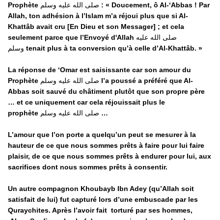
Prophète
صلى الله عليه وسلم
: «
Doucement, ô Al-‘Abbas ! Par
Allah, ton adhésion à l’Islam m’a réjoui plus que si Al-
Khattâb avait cru [En Dieu et son Messager] ; et cela
seulement parce que l’Envoyé d'Allah
صلى الله عليه
وسلم
tenait plus à ta conversion qu’à celle d’Al-Khattâb.
»
La réponse de ‘Omar est saisissante car son amour du
Prophète
صلى الله عليه وسلم
l’a poussé a préféré que Al-
Abbas soit sauvé du châtiment plutôt que son propre père
… et ce uniquement car cela réjouissait plus le
prophète
صلى الله عليه وسلم
…
L’amour que l’on porte a quelqu’un peut se mesurer à la
hauteur de ce que nous sommes prêts à faire pour lui faire
plaisir, de ce que nous sommes prêts à endurer pour lui, aux
sacrifices dont nous sommes prêts à consentir.
Un autre compagnon Khoubayb Ibn Adey (qu’Allah soit
satisfait de lui) fut capturé lors d’une embuscade par les
Quraychites. Après l’avoir fait torturé par ses hommes,