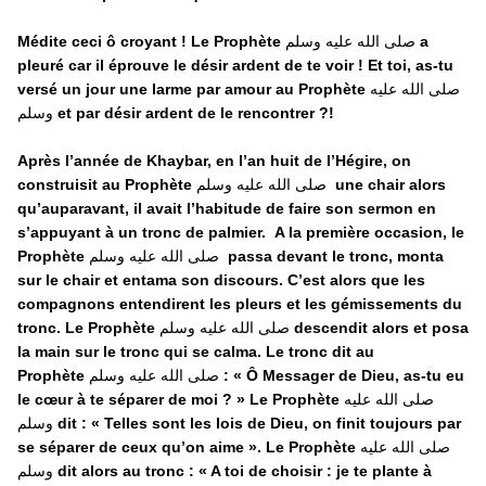
Médite ceci ô croyant ! Le Prophète
صلى الله عليه وسلم
a
pleuré car il éprouve le désir ardent de te voir ! Et toi, as-tu
versé un jour une larme par amour au Prophète
صلى الله عليه
وسلم
et par désir ardent de le rencontrer ?!
Après l’année de Khaybar, en l’an huit de l’Hégire, on
construisit au Prophète
صلى الله عليه وسلم
une chair alors
qu’auparavant, il avait l’habitude de faire son sermon en
s’appuyant à un tronc de palmier.
A la première occasion, le
Prophète
صلى الله عليه وسلم
passa devant le tronc, monta
sur le chair et entama son discours. C’est alors que les
compagnons entendirent les pleurs et les gémissements du
tronc. Le Prophète
صلى الله عليه وسلم
descendit alors et posa
la main sur le tronc qui se calma. Le tronc dit au
Prophète
صلى الله عليه وسلم
: « Ô Messager de Dieu, as-tu eu
le cœur à te séparer de moi ? » Le Prophète
صلى الله عليه
وسلم
dit : « Telles sont les lois de Dieu, on finit toujours par
se séparer de ceux qu’on aime ».
Le Prophète
صلى الله عليه
وسلم
dit alors au tronc : « A toi de choisir : je te plante à