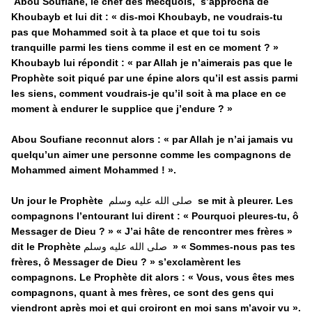
Abou Soufiane, le chef des mecquois, s’approcha de
Khoubayb et lui dit : « dis-moi Khoubayb, ne voudrais-tu
pas que Mohammed soit à ta place et que toi tu sois
tranquille parmi les tiens comme il est en ce moment ? »
Khoubayb lui répondit :
« par Allah je n’aimerais pas que le
Prophète soit piqué par une épine alors qu’il est assis parmi
les siens, comment voudrais-je qu’il soit à ma place en ce
moment à endurer le supplice que j’endure ?
»
Abou Soufiane reconnut alors : «
par Allah je n’ai jamais vu
quelqu’un aimer une personne comme les compagnons de
Mohammed aiment Mohammed !
».
Un jour le Prophète
صلى الله عليه وسلم
se mit à pleurer. Les
compagnons l’entourant lui dirent : « Pourquoi pleures-tu, ô
Messager de Dieu ? » «
J’ai hâte de rencontrer mes frères
»
dit le Prophète
صلى الله عليه وسلم
» « Sommes-nous pas tes
frères, ô Messager de Dieu ? » s’exclamèrent les
compagnons. Le Prophète dit alors : «
Vous, vous êtes mes
compagnons, quant à mes frères, ce sont des gens qui
viendront après moi et qui croiront en moi sans m’avoir vu
».