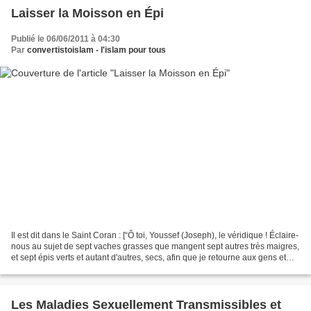
Laisser la Moisson en Épi
Publié le 06/06/2011 à 04:30
Par
convertistoislam - l'islam pour tous
Il est dit dans le Saint Coran : [“Ô toi, Youssef (Joseph), le véridique ! Éclaire-
nous au sujet de sept vaches grasses que mangent sept autres très maigres,
et sept épis verts et autant d'autres, secs, afin que je retourne aux gens et
qu'ils sachent...
Les Maladies Sexuellement Transmissibles et