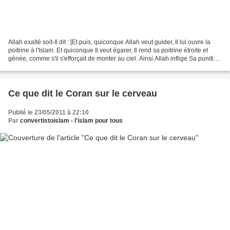
Allah exalté soit-Il dit : [Et puis, quiconque Allah veut guider, Il lui ouvre la
poitrine à l'Islam. Et quiconque Il veut égarer, Il rend sa poitrine étroite et
gênée, comme s'il s'efforçait de monter au ciel. Ainsi Allah inflige Sa punition
à ceux qui...
Ce que dit le Coran sur le cerveau
Publié le 23/05/2011 à 22:10
Par
convertistoislam - l'islam pour tous