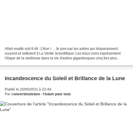
Allah exalté soit-Il dit : [ Non ! ... Je jure par les astres qui disparaissent,
courent et nettoient !] La Vérité Scientifique: Les trous noirs représentent
l'étape de la vieillesse dans la vie d'astres gigantesques cinq fois plus
volumineux que le soleil....
Incandescence du Soleil et Brillance de la Lune
Publié le 25/05/2011 à 23:44
Par
convertistoislam - l'islam pour tous