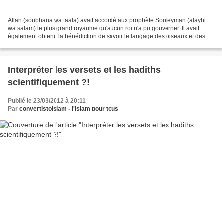
Allah (soubhana wa taala) avait accordé aux prophète Souleyman (alayhi
wa salam) le plus grand royaume qu'aucun roi n'a pu gouverner. Il avait
également obtenu la bénédiction de savoir le langage des oiseaux et des
animaux. Même le vent l'obéissait. Son...
Interpréter les versets et les hadiths
scientifiquement ?!
Publié le 23/03/2012 à 20:11
Par
convertistoislam - l'islam pour tous