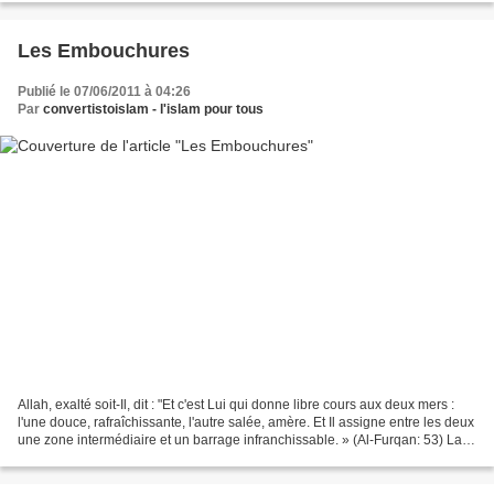
Les Embouchures
Publié le 07/06/2011 à 04:26
Par
convertistoislam - l'islam pour tous
Allah, exalté soit-Il, dit : "Et c'est Lui qui donne libre cours aux deux mers :
l'une douce, rafraîchissante, l'autre salée, amère. Et Il assigne entre les deux
une zone intermédiaire et un barrage infranchissable. » (Al-Furqan: 53) La
Vérité Scientifique...