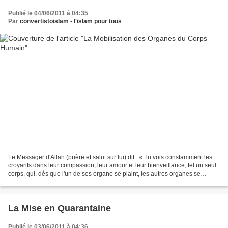
Publié le 04/06/2011 à 04:35
Par
convertistoislam - l'islam pour tous
Le Messager d'Allah (prière et salut sur lui) dit : « Tu vois constamment les
croyants dans leur compassion, leur amour et leur bienveillance, tel un seul
corps, qui, dès que l'un de ses organe se plaint, les autres organes se
mobilisent et accourent...
La Mise en Quarantaine
Publié le 03/06/2011 à 04:36