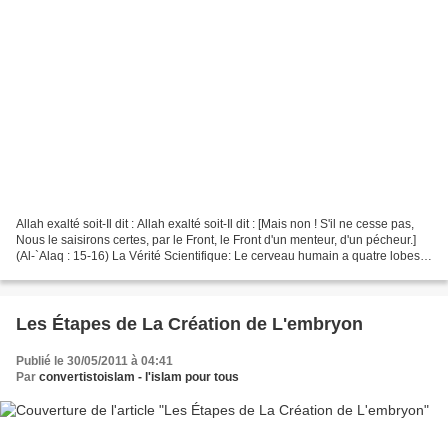
Allah exalté soit-Il dit : Allah exalté soit-Il dit : [Mais non ! S'il ne cesse pas,
Nous le saisirons certes, par le Front, le Front d'un menteur, d'un pécheur.]
(Al-`Alaq : 15-16) La Vérité Scientifique: Le cerveau humain a quatre lobes
principaux;...
Les Étapes de La Création de L'embryon
Publié le 30/05/2011 à 04:41
Par
convertistoislam - l'islam pour tous