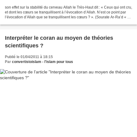
son effet sur la stabilité du cerveau Allah le Très-Haut dit : « Ceux qui ont cru,
et dont les cœurs se tranquillisent à l’évocation d’Allah. N’est ce point par
l’évocation d’Allah que se tranquillisent les cœurs ? ». (Sourate Ar-Ra’d « Le
tonnerre »,...
Interpréter le coran au moyen de théories
scientifiques ?
Publié le 01/04/2011 à 18:15
Par
convertistoislam - l'islam pour tous