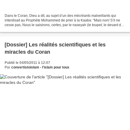
Dans le Coran, Dieu a dit, au sujet d’un des mécréants malveillants qui
interdisait au Prophète Mohammed de prier à la Kaaba: “Mais non! S’il ne
cesse pas, Nous le saisirons, certes, par le naseyah (le toupet, le devant de
la tête), un naseyah menteur...
[Dossier] Les réalités scientifiques et les
miracles du Coran
Publié le 04/05/2011 à 12:07
Par
convertistoislam - l'islam pour tous