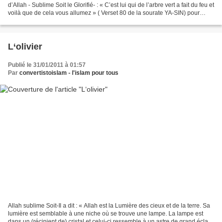
d’Allah - Sublime Soit le Glorifié- : « C’est lui qui de l’arbre vert a fait du feu et
voilà que de cela vous allumez » ( Verset 80 de la sourate YA-SIN) pour
s’apercevoir, d’une part,...
L‘olivier
Publié le 31/01/2011 à 01:57
Par
convertistoislam - l'islam pour tous
Allah sublime Soit-Il a dit : « Allah est la Lumière des cieux et de la terre. Sa
lumière est semblable à une niche où se trouve une lampe. La lampe est
dans un (récipient de) cristal et celui-ci ressemble à un astre de grand éclat;