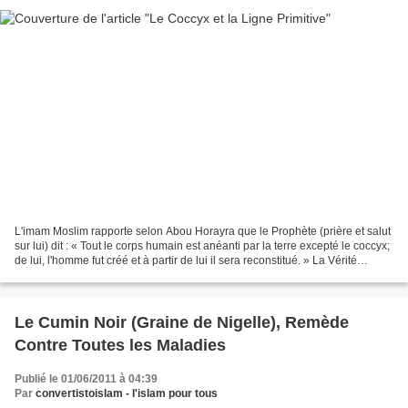
L'imam Moslim rapporte selon Abou Horayra que le Prophète (prière et salut
sur lui) dit : « Tout le corps humain est anéanti par la terre excepté le coccyx;
de lui, l'homme fut créé et à partir de lui il sera reconstitué. » La Vérité
Scientifique : Selon...
Le Cumin Noir (Graine de Nigelle), Remède
Contre Toutes les Maladies
Publié le 01/06/2011 à 04:39
Par
convertistoislam - l'islam pour tous