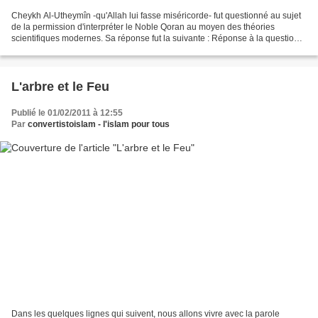
Cheykh Al-Utheymîn -qu'Allah lui fasse miséricorde- fut questionné au sujet
de la permission d'interpréter le Noble Qoran au moyen des théories
scientifiques modernes. Sa réponse fut la suivante : Réponse à la question
49 dans son livre Kitab Al-'ilm...
L'arbre et le Feu
Publié le 01/02/2011 à 12:55
Par
convertistoislam - l'islam pour tous
Dans les quelques lignes qui suivent, nous allons vivre avec la parole