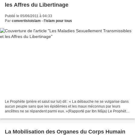
les Affres du Libertinage
Publié le 05/06/2011 à 04:33
Par
convertistoislam - l'islam pour tous
Le Prophète (prière et salut sur lui) dit : « La débauche ne se vulgarise dans
aucun peuple sans que les épidémies et les maux méconnus par leurs
ancêtres ne se répandent parmi eux. »(Rapporté par Ibn Mâja) Le Prophète
dit par ailleurs : « L'adultère...
La Mobilisation des Organes du Corps Humain