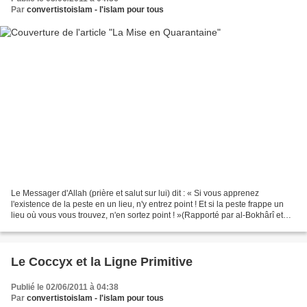
Par
convertistoislam - l'islam pour tous
Le Messager d'Allah (prière et salut sur lui) dit : « Si vous apprenez
l'existence de la peste en un lieu, n'y entrez point ! Et si la peste frappe un
lieu où vous vous trouvez, n'en sortez point ! »(Rapporté par al-Bokhârî et
Moslim.) Le Prophète (prière...
Le Coccyx et la Ligne Primitive
Publié le 02/06/2011 à 04:38
Par
convertistoislam - l'islam pour tous