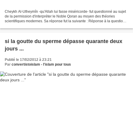
Cheykh Al-Utheymîn -qu'Allah lui fasse miséricorde- fut questionné au sujet
de la permission d'interpréter le Noble Qoran au moyen des théories
scientifiques modernes. Sa réponse fut la suivante : Réponse à la question
49 dans son livre Kitab Al-'ilm...
si la goutte du sperme dépasse quarante deux
jours ...
Publié le 17/02/2012 à 23:21
Par
convertistoislam - l'islam pour tous