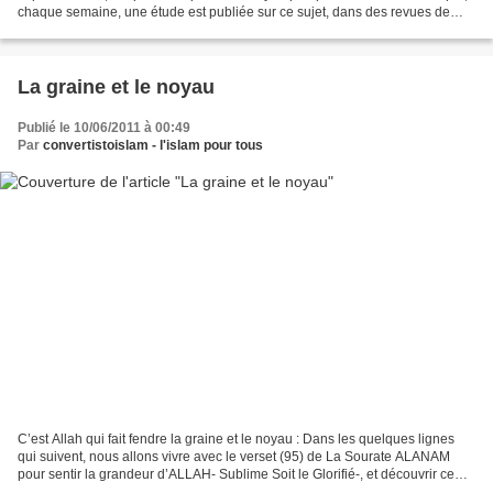
chaque semaine, une étude est publiée sur ce sujet, dans des revues de
grande renommée. Dans le...
La graine et le noyau
Publié le 10/06/2011 à 00:49
Par
convertistoislam - l'islam pour tous
C’est Allah qui fait fendre la graine et le noyau : Dans les quelques lignes
qui suivent, nous allons vivre avec le verset (95) de La Sourate ALANAM
pour sentir la grandeur d’ALLAH- Sublime Soit le Glorifié-, et découvrir ce
qui fascine les savants, et...