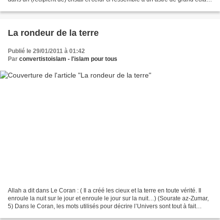
son combustible vient...
La rondeur de la terre
Publié le 29/01/2011 à 01:42
Par
convertistoislam - l'islam pour tous
Allah a dit dans Le Coran : ( Il a créé les cieux et la terre en toute vérité. Il
enroule la nuit sur le jour et enroule le jour sur la nuit…) (Sourate az-Zumar,
5) Dans le Coran, les mots utilisés pour décrire l’Univers sont tout à fait
remarquables....