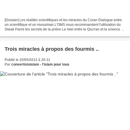
[Dossier] Les réalités scientifiques et les miracles du Coran Dialogue entre
un scientifique et un musulman L'OMS nous recommandent l'utilisation du
Siwak Parmi les secrets de la prière Le miel entre le Qou'ran et la science Le
Cumin Noir (Graine de Nigelle),...
Trois miracles à propos des fourmis ..
Publié le 20/05/2012 à 20:11
Par
convertistoislam - l'islam pour tous