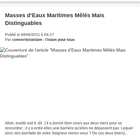
Masses d’Eaux Maritimes Mêlés Mais
Distinguables
Publié le 08/06/2011 à 04:17
Par
convertistoislam - l'islam pour tous
Allah, exalté soit-Il, dit : [ Il a donné libre cours aux deux mers pour se
rencontrer ; il y a entre elles une barrière qu'elles ne dépassent pas. Lequel
donc des bienfaits de votre Seigneur nierez-vous ? De ces deux [mers]
sortent la perle et le corail.](Ar-Rahmân:19-22)...