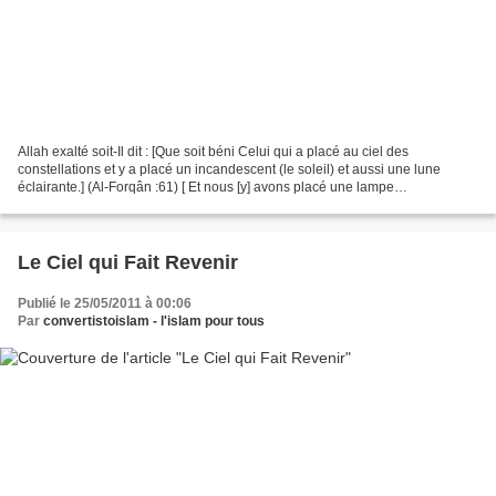
Allah exalté soit-Il dit : [Que soit béni Celui qui a placé au ciel des
constellations et y a placé un incandescent (le soleil) et aussi une lune
éclairante.] (Al-Forqân :61) [ Et nous [y] avons placé une lampe
incandescente (le soleil) très ardente ]...
Le Ciel qui Fait Revenir
Publié le 25/05/2011 à 00:06
Par
convertistoislam - l'islam pour tous