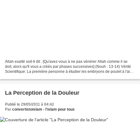
Allah exalté soit-Il dit : [Qu'avez-vous à ne pas vénérer Allah comme il se
doit, alors qu'Il vous a créés par phases successives] (Nouh : 13-14) Vérité
Scientifique: La première personne à étudier les embryons de poulet à l'aide
d'une lentille simple,...
La Perception de la Douleur
Publié le 29/05/2011 à 04:42
Par
convertistoislam - l'islam pour tous