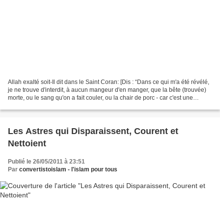
Allah exalté soit-Il dit dans le Saint Coran: [Dis : “Dans ce qui m'a été révélé,
je ne trouve d'interdit, à aucun mangeur d'en manger, que la bête (trouvée)
morte, ou le sang qu'on a fait couler, ou la chair de porc - car c'est une
souillure - ou ce...
Les Astres qui Disparaissent, Courent et
Nettoient
Publié le 26/05/2011 à 23:51
Par
convertistoislam - l'islam pour tous