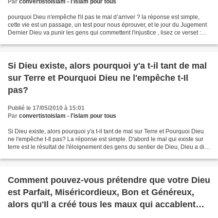
Par
convertistoislam - l'islam pour tous
pourquoi Dieu n'empêche t'il pas le mal d’arriver ? la réponse est simple,
cette vie est un passage, un test pour nous éprouver, et le jour du Jugement
Dernier Dieu va punir les gens qui commettent l'injustice , lisez ce verset :
[14:42] Abraham (Ibrahim)...
Si Dieu existe, alors pourquoi y'a t-il tant de mal
sur Terre et Pourquoi Dieu ne l'empêche t-Il
pas?
Publié le 17/05/2010 à 15:01
Par
convertistoislam - l'islam pour tous
Si Dieu existe, alors pourquoi y'a t-il tant de mal sur Terre et Pourquoi Dieu
ne l'empêche t-Il pas? La réponse est simple. D'abord le mal qui existe sur
terre est le résultat de l'éloignement des gens du sentier de Dieu, Dieu a dit
"ne volez pas", pourtant...
Comment pouvez-vous prétendre que votre Dieu
est Parfait, Miséricordieux, Bon et Généreux,
alors qu'Il a créé tous les maux qui accablent
notre monde ...