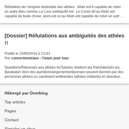
Réfutation de l’énigme misérable des athées : Allah est-Il capable de créer
un autre dieu comme Lui Leur ambiguïté est : Le Coran dit qu’Allah est
capable de toute chose, alors est ce qu’Allah est capable de créer un autre
dieu avec Lui ? Et est ce que...
[Dossier] Réfutations aux ambiguités des athées
!!
Publié le 15/05/2010 à 13:03
Par
convertistoislam - l'islam pour tous
Questions/Réponses aux athées As'Salamu Alaikum wa Rahmatullahi wa
Barakatuh Voici des questions/arguments/réponses souvent donnés par des
personnes athées ou carrément antithéistes (athées militants) en direction
des religieux et religions. Dieu n'existe...
Hébergé par Overblog
Top articles
Pages
Contact
Signaler un abus