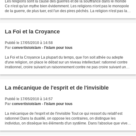
Les religions sont la cause des guerres et de la souffrance dans le monde
Ce n'est qu'un mythe bien évidemment. Les religions n'ont pas le monopole
de la guerre, de plus tuer, est l'un des pires péchés. La religion n'est pas la
cause du problème, cependant,...
La Foi et la Croyance
Publié le 17/05/2010 à 14:58
Par
convertistoislam - l'islam pour tous
La Foi et la Croyance La plupart du temps, que l'on soit athée ou adepte
d'une religion, on place le débat sur un niveau intellectuel: rationnel contre
irrationnel, croire suivant un raisonnement contre ne pas croire suivant un
autre. De ce fait, de nombreux...
La mécanique de l'esprit et de l'invisible
Publié le 17/05/2010 à 14:57
Par
convertistoislam - l'islam pour tous
La mécanique de l'esprit et de l'invisible Tout ce qui ressort du relatif est
rationnel Dans la dualité, on oppose les contraires, on distingue les
individus, on dissèque les éléments d'un système. Dans l'absolue que vivent
certains mystiques, où toute...