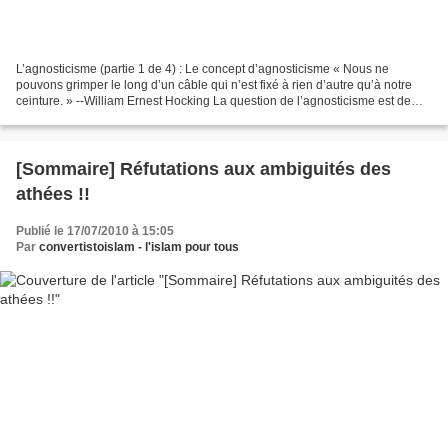
L’agnosticisme (partie 1 de 4) : Le concept d’agnosticisme « Nous ne
pouvons grimper le long d’un câble qui n’est fixé à rien d’autre qu’à notre
ceinture. » --William Ernest Hocking La question de l’agnosticisme est de
première importance dans toute discussion...
[Sommaire] Réfutations aux ambiguités des
athées !!
Publié le 17/07/2010 à 15:05
Par
convertistoislam - l'islam pour tous