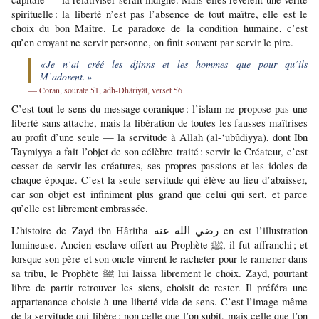
spirituelle : la liberté n’est pas l’absence de tout maître, elle est le 
choix du bon Maître. Le paradoxe de la condition humaine, c’est 
qu’en croyant ne servir personne, on finit souvent par servir le pire.
« Je n’ai créé les djinns et les hommes que pour qu’ils 
M’adorent. »
— Coran, sourate 51, adh-Dhâriyât, verset 56
C’est tout le sens du message coranique : l’islam ne propose pas une 
liberté sans attache, mais la libération de toutes les fausses maîtrises 
au profit d’une seule — la servitude à Allah (al-‘ubûdiyya), dont Ibn 
Taymiyya a fait l’objet de son célèbre traité : servir le Créateur, c’est 
cesser de servir les créatures, ses propres passions et les idoles de 
chaque époque. C’est la seule servitude qui élève au lieu d’abaisser, 
car son objet est infiniment plus grand que celui qui sert, et parce 
qu’elle est librement embrassée.
L’histoire de Zayd ibn Hâritha رضي الله عنه en est l’illustration 
lumineuse. Ancien esclave offert au Prophète ﷺ, il fut affranchi ; et 
lorsque son père et son oncle vinrent le racheter pour le ramener dans 
sa tribu, le Prophète ﷺ lui laissa librement le choix. Zayd, pourtant 
libre de partir retrouver les siens, choisit de rester. Il préféra une 
appartenance choisie à une liberté vide de sens. C’est l’image même 
de la servitude qui libère : non celle que l’on subit, mais celle que l’on 