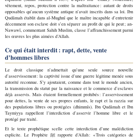
vêtement, repos, protection contre la maltraitance : autant de droits 
opposables qu’aucun système antique n’avait inscrits dans sa loi. Ibn 
Qudâmah établit dans al-Mughnî que le maître incapable d’entretenir 
décemment son esclave doit s’en séparer au profit de qui le peut ; an-
Nawawî, commentant Sahih Muslim, classe l’affranchissement parmi 
les œuvres les plus aimées d’Allah.
Ce qui était interdit : rapt, dette, vente 
d’hommes libres
Le droit classique n’admettait qu’une seule source nouvelle 
d’asservissement : la captivité issue d’une guerre légitime menée sous 
autorité reconnue. S’y ajoutaient, comme dans tout le monde ancien, 
la transmission du statut par la naissance et le commerce d’esclaves 
déjà asservis. Mais étaient formellement prohibés : l’asservissement 
pour dettes, la vente de ses propres enfants, le rapt et la razzia sur 
des populations libres ou protégées (dhimmîs). Ibn Qudâmah et Ibn 
Taymiyya rappellent l’interdiction d’asservir l’homme libre et le 
protégé par traité.
Et le texte prophétique scelle cette interdiction d’une malédiction 
explicite. Le Prophète ﷺ rapporte d’Allah : « Trois catégories de 