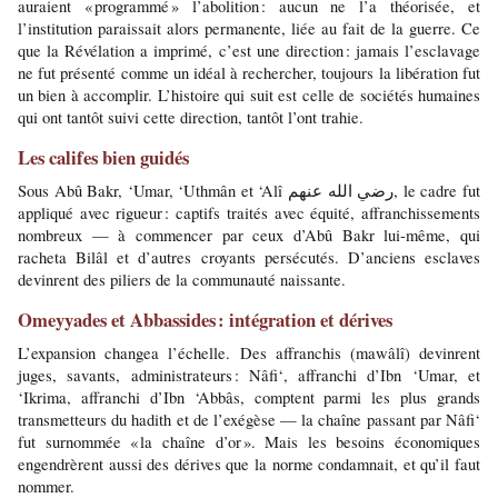
auraient « programmé » l’abolition : aucun ne l’a théorisée, et 
l’institution paraissait alors permanente, liée au fait de la guerre. Ce 
que la Révélation a imprimé, c’est une direction : jamais l’esclavage 
ne fut présenté comme un idéal à rechercher, toujours la libération fut 
un bien à accomplir. L’histoire qui suit est celle de sociétés humaines 
qui ont tantôt suivi cette direction, tantôt l’ont trahie.
Les califes bien guidés
Sous Abû Bakr, ‘Umar, ‘Uthmân et ‘Alî رضي الله عنهم, le cadre fut 
appliqué avec rigueur : captifs traités avec équité, affranchissements 
nombreux — à commencer par ceux d’Abû Bakr lui-même, qui 
racheta Bilâl et d’autres croyants persécutés. D’anciens esclaves 
devinrent des piliers de la communauté naissante.
Omeyyades et Abbassides : intégration et dérives
L’expansion changea l’échelle. Des affranchis (mawâlî) devinrent 
juges, savants, administrateurs : Nâfi‘, affranchi d’Ibn ‘Umar, et 
‘Ikrima, affranchi d’Ibn ‘Abbâs, comptent parmi les plus grands 
transmetteurs du hadith et de l’exégèse — la chaîne passant par Nâfi‘ 
fut surnommée « la chaîne d’or ». Mais les besoins économiques 
engendrèrent aussi des dérives que la norme condamnait, et qu’il faut 
nommer.