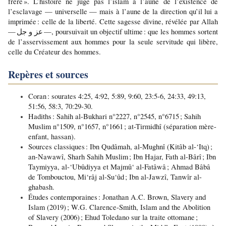
frère ». L’histoire ne juge pas l’islam à l’aune de l’existence de 
l’esclavage — universelle — mais à l’aune de la direction qu’il lui a 
imprimée : celle de la liberté. Cette sagesse divine, révélée par Allah 
— عز و جل —, poursuivait un objectif ultime : que les hommes sortent 
de l’asservissement aux hommes pour la seule servitude qui libère, 
celle du Créateur des hommes.
Repères et sources
Coran : sourates 4:25, 4:92, 5:89, 9:60, 23:5-6, 24:33, 49:13, 
51:56, 58:3, 70:29-30.
Hadiths : Sahih al-Bukhari n°2227, n°2545, n°6715 ; Sahih 
Muslim n°1509, n°1657, n°1661 ; at-Tirmidhî (séparation mère-
enfant, hassan).
Sources classiques : Ibn Qudâmah, al-Mughnî (Kitâb al-‘Itq) ; 
an-Nawawî, Sharh Sahih Muslim ; Ibn Hajar, Fath al-Bârî ; Ibn 
Taymiyya, al-‘Ubûdiyya et Majmû‘ al-Fatâwâ ; Ahmad Bâbâ 
de Tombouctou, Mi‘râj al-Su‘ûd ; Ibn al-Jawzî, Tanwîr al-
ghabash.
Études contemporaines : Jonathan A.C. Brown, Slavery and 
Islam (2019) ; W.G. Clarence-Smith, Islam and the Abolition 
of Slavery (2006) ; Ehud Toledano sur la traite ottomane ; 