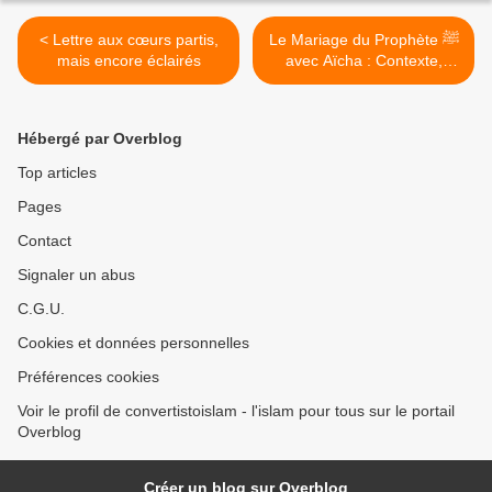
< Lettre aux cœurs partis,
Le Mariage du Prophète ﷺ
mais encore éclairés
avec Aïcha : Contexte,
Réalité, Réfutations et
Sagesse divine >
Hébergé par Overblog
Top articles
Pages
Contact
Signaler un abus
C.G.U.
Cookies et données personnelles
Préférences cookies
Voir le profil de convertistoislam - l'islam pour tous sur le portail
Overblog
Créer un blog sur Overblog