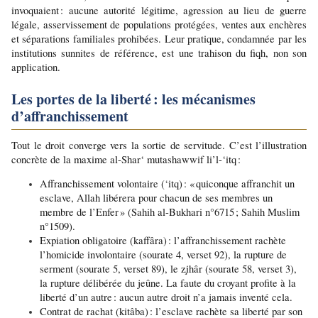
invoquaient : aucune autorité légitime, agression au lieu de guerre 
légale, asservissement de populations protégées, ventes aux enchères 
et séparations familiales prohibées. Leur pratique, condamnée par les 
institutions sunnites de référence, est une trahison du fiqh, non son 
application.
Les portes de la liberté : les mécanismes 
d’affranchissement
Tout le droit converge vers la sortie de servitude. C’est l’illustration 
concrète de la maxime al-Shar‘ mutashawwif li’l-‘itq :
Affranchissement volontaire (‘itq) : « quiconque affranchit un 
esclave, Allah libérera pour chacun de ses membres un 
membre de l’Enfer » (Sahih al-Bukhari n°6715 ; Sahih Muslim 
n°1509).
Expiation obligatoire (kaffâra) : l’affranchissement rachète 
l’homicide involontaire (sourate 4, verset 92), la rupture de 
serment (sourate 5, verset 89), le z̧ihâr (sourate 58, verset 3), 
la rupture délibérée du jeûne. La faute du croyant profite à la 
liberté d’un autre : aucun autre droit n’a jamais inventé cela.
Contrat de rachat (kitâba) : l’esclave rachète sa liberté par son 