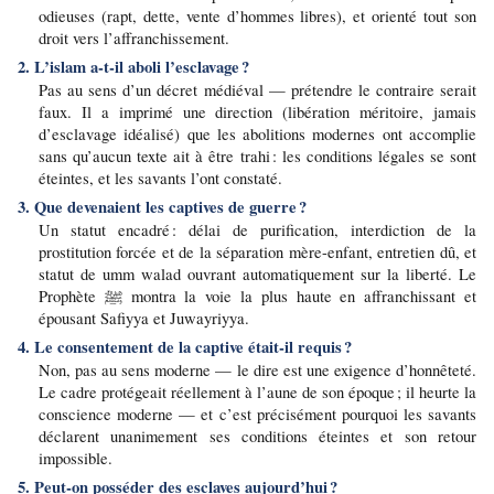
odieuses (rapt, dette, vente d’hommes libres), et orienté tout son 
droit vers l’affranchissement.
2. L’islam a-t-il aboli l’esclavage ?
Pas au sens d’un décret médiéval — prétendre le contraire serait 
faux. Il a imprimé une direction (libération méritoire, jamais 
d’esclavage idéalisé) que les abolitions modernes ont accomplie 
sans qu’aucun texte ait à être trahi : les conditions légales se sont 
éteintes, et les savants l’ont constaté.
3. Que devenaient les captives de guerre ?
Un statut encadré : délai de purification, interdiction de la 
prostitution forcée et de la séparation mère-enfant, entretien dû, et 
statut de umm walad ouvrant automatiquement sur la liberté. Le 
Prophète ﷺ montra la voie la plus haute en affranchissant et 
épousant Safiyya et Juwayriyya.
4. Le consentement de la captive était-il requis ?
Non, pas au sens moderne — le dire est une exigence d’honnêteté. 
Le cadre protégeait réellement à l’aune de son époque ; il heurte la 
conscience moderne — et c’est précisément pourquoi les savants 
déclarent unanimement ses conditions éteintes et son retour 
impossible.
5. Peut-on posséder des esclaves aujourd’hui ?