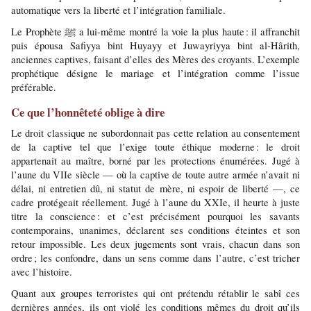
automatique vers la liberté et l’intégration familiale.
Le Prophète ﷺ a lui-même montré la voie la plus haute : il affranchit 
puis épousa Safiyya bint Huyayy et Juwayriyya bint al-Hârith, 
anciennes captives, faisant d’elles des Mères des croyants. L’exemple 
prophétique désigne le mariage et l’intégration comme l’issue 
préférable.
Ce que l’honnêteté oblige à dire
Le droit classique ne subordonnait pas cette relation au consentement 
de la captive tel que l’exige toute éthique moderne : le droit 
appartenait au maître, borné par les protections énumérées. Jugé à 
l’aune du VIIe siècle — où la captive de toute autre armée n’avait ni 
délai, ni entretien dû, ni statut de mère, ni espoir de liberté —, ce 
cadre protégeait réellement. Jugé à l’aune du XXIe, il heurte à juste 
titre la conscience : et c’est précisément pourquoi les savants 
contemporains, unanimes, déclarent ses conditions éteintes et son 
retour impossible. Les deux jugements sont vrais, chacun dans son 
ordre ; les confondre, dans un sens comme dans l’autre, c’est tricher 
avec l’histoire.
Quant aux groupes terroristes qui ont prétendu rétablir le sabî ces 
dernières années, ils ont violé les conditions mêmes du droit qu’ils 