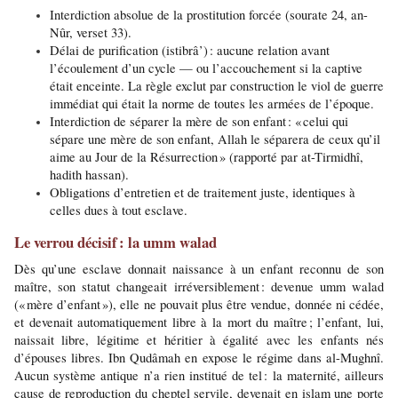
Interdiction absolue de la prostitution forcée (sourate 24, an-
Nûr, verset 33).
Délai de purification (istibrâ’) : aucune relation avant 
l’écoulement d’un cycle — ou l’accouchement si la captive 
était enceinte. La règle exclut par construction le viol de guerre 
immédiat qui était la norme de toutes les armées de l’époque.
Interdiction de séparer la mère de son enfant : « celui qui 
sépare une mère de son enfant, Allah le séparera de ceux qu’il 
aime au Jour de la Résurrection » (rapporté par at-Tirmidhî, 
hadith hassan).
Obligations d’entretien et de traitement juste, identiques à 
celles dues à tout esclave.
Le verrou décisif : la umm walad
Dès qu’une esclave donnait naissance à un enfant reconnu de son 
maître, son statut changeait irréversiblement : devenue umm walad 
(« mère d’enfant »), elle ne pouvait plus être vendue, donnée ni cédée, 
et devenait automatiquement libre à la mort du maître ; l’enfant, lui, 
naissait libre, légitime et héritier à égalité avec les enfants nés 
d’épouses libres. Ibn Qudâmah en expose le régime dans al-Mughnî. 
Aucun système antique n’a rien institué de tel : la maternité, ailleurs 
cause de reproduction du cheptel servile, devenait en islam une porte 