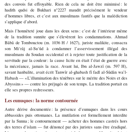
des convois fut effroyable. Rien de cela ne doit être minimisé : le 
hadith qudsi de Bukhari n°2227 maudit précisément le vendeur 
d’hommes libres, et c’est aux musulmans fautifs que la malédiction 
s’applique d’abord.
Mais l’honnêteté joue dans les deux sens : c’est de l’intérieur même 
de la tradition sunnite que s’élevèrent les condamnations. Ahmad 
Bâbâ de Tombouctou (m. 1036 H / 1627), juriste malikite, consacra 
son Mi‘râj al-Su‘ûd à condamner l’asservissement illégal des 
musulmans du Soudan occidental et à rejeter toute justification de la 
servitude par la couleur : la cause licite en était l’état de guerre avec 
la mécréance, jamais la race. Avant lui, Ibn al-Jawzî (m. 597 H), 
savant hanbalite, avait écrit Tanwîr al-ghabash fî fadl al-Sûdân wa’l-
Habash — « L’illumination des ténèbres sur le mérite des Noirs et des 
Abyssins » — contre les préjugés de son temps. La tradition portait en 
elle ses propres redresseurs.
Les eunuques : la norme contournée
Autre dérive documentée : la présence d’eunuques dans les cours 
abbassides puis ottomanes. La mutilation est formellement interdite 
par la Sunna ; le contournement — acheter des hommes castrés hors 
des terres d’islam — fut dénoncé par des juristes sans être éradiqué. 