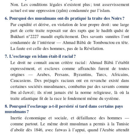
Non. Les conditions légales n’existent plus ; tout asservissement 
actuel est une oppression (z̧ulm) condamnée par l’islam.
6. Pourquoi des musulmans ont-ils pratiqué la traite des Noirs ?
Par cupidité et dérive, en violation de leur propre droit : une large 
part de cette traite reposait sur des rapts que le hadith qudsi de 
Bukhari n°2227 maudit explicitement. Des savants sunnites l’ont 
condamnée de l’intérieur — Ahmad Bâbâ de Tombouctou en tête. 
La faute est celle des hommes, pas de la Révélation.
7. L’esclavage en islam était-il racial ?
Le droit ne connaît aucun critère racial : Ahmad Bâbâ l’établit 
expressément, et esclaves comme affranchis furent de toutes 
origines — Arabes, Persans, Byzantins, Turcs, Africains, 
Caucasiens. Des préjugés raciaux ont en revanche existé dans 
certaines sociétés musulmanes, combattus par des savants comme 
Ibn al-Jawzî ; ils n’ont jamais été la norme religieuse, là où la 
traite atlantique fit de la race le fondement même du système.
8. Pourquoi l’esclavage a-t-il persisté si tard dans certains pays 
musulmans ?
Inertie économique et sociale, et défaillance des hommes — 
comme partout. Le même droit musulman a permis à la Tunisie 
d’abolir dès 1846, avec fatwas à l’appui, quand l’Arabie attendit 