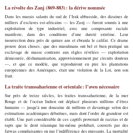
La révolte des Zanj (869-883) : la dérive nommée
Dans les marais salants du sud de l’Irak abbasside, des dizaines de 
milliers d’esclaves est-africains — les Zanj — furent soumis à une 
exploitation de type industriel, avec une composante raciale 
manifeste, dans des conditions d’une dureté extrême. Leur 
insurrection dura près de quinze ans et ébranla le califat. Ce drame 
prouve deux choses : que des musulmans ont bel et bien pratiqué un 
esclavage de masse contraire aux règles révélées — exploitation 
démesurée, déshumanisation, approvisionnement par circuits douteux 
—, et que ce modèle, que reproduiront en pire les plantations 
européennes des Amériques, était une violation de la Loi, non son 
fruit.
La traite transsaharienne et orientale : l’aveu nécessaire
Sur près de treize siècles, les traites transsaharienne, de la mer 
Rouge et de l’océan Indien ont déplacé plusieurs millions d’êtres 
humains — jusqu’à une douzaine de millions et davantage selon des 
estimations académiques débattues, mais dont l’ordre de grandeur est 
établi. Une part considérable de ces captifs provenait de razzias et de 
rapts que le droit islamique lui-même prohibait, couverts par des 
fatwas complaisantes ou par l’indifférence des puissants. La mortalité 