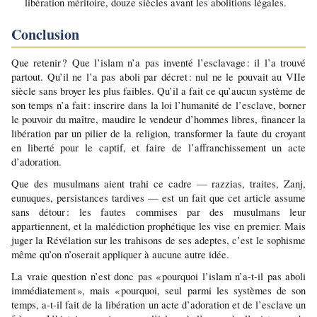
libération méritoire, douze siècles avant les abolitions légales.
Conclusion
Que retenir ? Que l’islam n’a pas inventé l’esclavage : il l’a trouvé 
partout. Qu’il ne l’a pas aboli par décret : nul ne le pouvait au VIIe 
siècle sans broyer les plus faibles. Qu’il a fait ce qu’aucun système de 
son temps n’a fait : inscrire dans la loi l’humanité de l’esclave, borner 
le pouvoir du maître, maudire le vendeur d’hommes libres, financer la 
libération par un pilier de la religion, transformer la faute du croyant 
en liberté pour le captif, et faire de l’affranchissement un acte 
d’adoration.
Que des musulmans aient trahi ce cadre — razzias, traites, Zanj, 
eunuques, persistances tardives — est un fait que cet article assume 
sans détour : les fautes commises par des musulmans leur 
appartiennent, et la malédiction prophétique les vise en premier. Mais 
juger la Révélation sur les trahisons de ses adeptes, c’est le sophisme 
même qu’on n’oserait appliquer à aucune autre idée.
La vraie question n’est donc pas « pourquoi l’islam n’a-t-il pas aboli 
immédiatement », mais « pourquoi, seul parmi les systèmes de son 
temps, a-t-il fait de la libération un acte d’adoration et de l’esclave un 