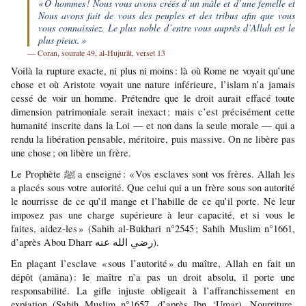
« Ô hommes ! Nous vous avons créés d’un mâle et d’une femelle et 
Nous avons fait de vous des peuples et des tribus afin que vous 
vous connaissiez. Le plus noble d’entre vous auprès d’Allah est le 
plus pieux. »
— Coran, sourate 49, al-Hujurât, verset 13
Voilà la rupture exacte, ni plus ni moins : là où Rome ne voyait qu’une 
chose et où Aristote voyait une nature inférieure, l’islam n’a jamais 
cessé de voir un homme. Prétendre que le droit aurait effacé toute 
dimension patrimoniale serait inexact ; mais c’est précisément cette 
humanité inscrite dans la Loi — et non dans la seule morale — qui a 
rendu la libération pensable, méritoire, puis massive. On ne libère pas 
une chose ; on libère un frère.
Le Prophète ﷺ a enseigné : « Vos esclaves sont vos frères. Allah les 
a placés sous votre autorité. Que celui qui a un frère sous son autorité 
le nourrisse de ce qu’il mange et l’habille de ce qu’il porte. Ne leur 
imposez pas une charge supérieure à leur capacité, et si vous le 
faites, aidez-les » (Sahih al-Bukhari n°2545 ; Sahih Muslim n°1661, 
d’après Abou Dharr رضي الله عنه).
En plaçant l’esclave « sous l’autorité » du maître, Allah en fait un 
dépôt (amâna) : le maître n’a pas un droit absolu, il porte une 
responsabilité. La gifle injuste obligeait à l’affranchissement en 
expiation (Sahih Muslim n°1657, d’après Ibn ‘Umar). Nourriture, 