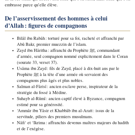
embrasse parce qu’elle élève.
De l’asservissement des hommes à celui 
d’Allah : figures de compagnons
Bilâl ibn Rabâh : torturé pour sa foi, racheté et affranchi par 
Abû Bakr, premier muezzin de l’islam.
Zayd ibn Hâritha : affranchi du Prophète ﷺ, commandant 
d’armée, seul compagnon nommé explicitement dans le Coran 
(sourate 33, verset 37).
Usâma ibn Zayd : fils de Zayd, placé à dix-huit ans par le 
Prophète ﷺ à la tête d’une armée où servaient des 
compagnons plus âgés et plus nobles.
Salman al-Fârisî : ancien esclave perse, inspirateur de la 
stratégie du fossé à Médine.
Suhayb al-Rûmî : ancien captif élevé à Byzance, compagnon 
estimé pour sa générosité.
‘Ammâr ibn Yâsir et Khabbâb ibn al-Aratt : issus de la 
servitude, piliers des premiers musulmans.
Nâfi‘ et ‘Ikrima : affranchis devenus maîtres majeurs du hadith 
et de l’exégèse.