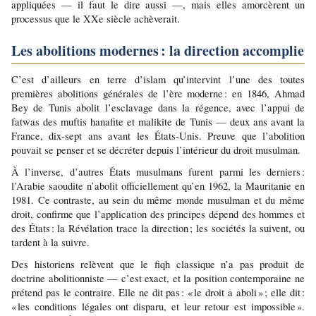
appliquées — il faut le dire aussi —, mais elles amorcèrent un 
processus que le XXe siècle achèverait.
Les abolitions modernes : la direction accomplie
C’est d’ailleurs en terre d’islam qu’intervint l’une des toutes 
premières abolitions générales de l’ère moderne : en 1846, Ahmad 
Bey de Tunis abolit l’esclavage dans la régence, avec l’appui de 
fatwas des muftis hanafite et malikite de Tunis — deux ans avant la 
France, dix-sept ans avant les États-Unis. Preuve que l’abolition 
pouvait se penser et se décréter depuis l’intérieur du droit musulman.
À l’inverse, d’autres États musulmans furent parmi les derniers : 
l’Arabie saoudite n’abolit officiellement qu’en 1962, la Mauritanie en 
1981. Ce contraste, au sein du même monde musulman et du même 
droit, confirme que l’application des principes dépend des hommes et 
des États : la Révélation trace la direction ; les sociétés la suivent, ou 
tardent à la suivre.
Des historiens relèvent que le fiqh classique n’a pas produit de 
doctrine abolitionniste — c’est exact, et la position contemporaine ne 
prétend pas le contraire. Elle ne dit pas : « le droit a aboli » ; elle dit : 
« les conditions légales ont disparu, et leur retour est impossible ». 