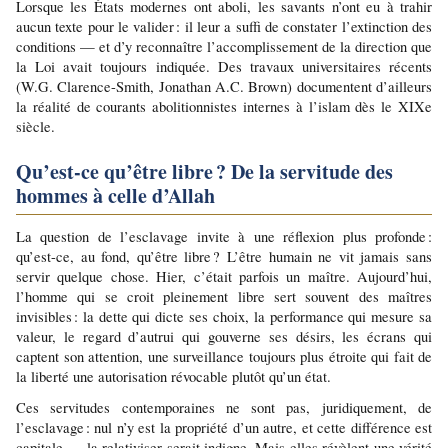
Lorsque les États modernes ont aboli, les savants n’ont eu à trahir 
aucun texte pour le valider : il leur a suffi de constater l’extinction des 
conditions — et d’y reconnaître l’accomplissement de la direction que 
la Loi avait toujours indiquée. Des travaux universitaires récents 
(W.G. Clarence-Smith, Jonathan A.C. Brown) documentent d’ailleurs 
la réalité de courants abolitionnistes internes à l’islam dès le XIXe 
siècle.
Qu’est-ce qu’être libre ? De la servitude des 
hommes à celle d’Allah
La question de l’esclavage invite à une réflexion plus profonde : 
qu’est-ce, au fond, qu’être libre ? L’être humain ne vit jamais sans 
servir quelque chose. Hier, c’était parfois un maître. Aujourd’hui, 
l’homme qui se croit pleinement libre sert souvent des maîtres 
invisibles : la dette qui dicte ses choix, la performance qui mesure sa 
valeur, le regard d’autrui qui gouverne ses désirs, les écrans qui 
captent son attention, une surveillance toujours plus étroite qui fait de 
la liberté une autorisation révocable plutôt qu’un état.
Ces servitudes contemporaines ne sont pas, juridiquement, de 
l’esclavage : nul n’y est la propriété d’un autre, et cette différence est 
capitale — la relativiser serait indigne. Mais elles révèlent une vérité 