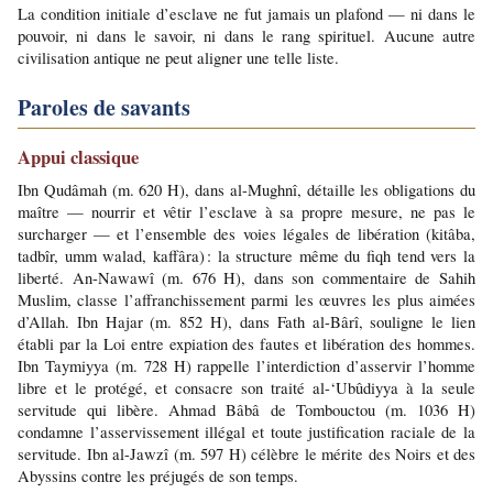
La condition initiale d’esclave ne fut jamais un plafond — ni dans le 
pouvoir, ni dans le savoir, ni dans le rang spirituel. Aucune autre 
civilisation antique ne peut aligner une telle liste.
Paroles de savants
Appui classique
Ibn Qudâmah (m. 620 H), dans al-Mughnî, détaille les obligations du 
maître — nourrir et vêtir l’esclave à sa propre mesure, ne pas le 
surcharger — et l’ensemble des voies légales de libération (kitâba, 
tadbîr, umm walad, kaffâra) : la structure même du fiqh tend vers la 
liberté. An-Nawawî (m. 676 H), dans son commentaire de Sahih 
Muslim, classe l’affranchissement parmi les œuvres les plus aimées 
d’Allah. Ibn Hajar (m. 852 H), dans Fath al-Bârî, souligne le lien 
établi par la Loi entre expiation des fautes et libération des hommes. 
Ibn Taymiyya (m. 728 H) rappelle l’interdiction d’asservir l’homme 
libre et le protégé, et consacre son traité al-‘Ubûdiyya à la seule 
servitude qui libère. Ahmad Bâbâ de Tombouctou (m. 1036 H) 
condamne l’asservissement illégal et toute justification raciale de la 
servitude. Ibn al-Jawzî (m. 597 H) célèbre le mérite des Noirs et des 
Abyssins contre les préjugés de son temps.