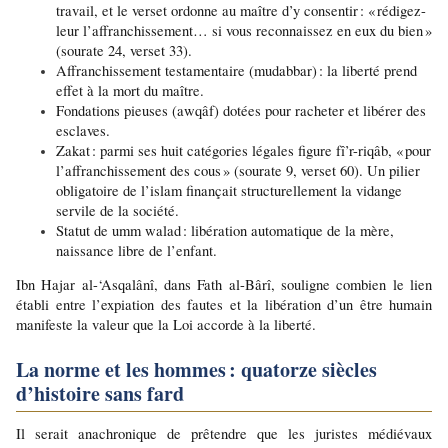
travail, et le verset ordonne au maître d’y consentir : « rédigez-
leur l’affranchissement… si vous reconnaissez en eux du bien » 
(sourate 24, verset 33).
Affranchissement testamentaire (mudabbar) : la liberté prend 
effet à la mort du maître.
Fondations pieuses (awqâf) dotées pour racheter et libérer des 
esclaves.
Zakat : parmi ses huit catégories légales figure fî’r-riqâb, « pour 
l’affranchissement des cous » (sourate 9, verset 60). Un pilier 
obligatoire de l’islam finançait structurellement la vidange 
servile de la société.
Statut de umm walad : libération automatique de la mère, 
naissance libre de l’enfant.
Ibn Hajar al-‘Asqalânî, dans Fath al-Bârî, souligne combien le lien 
établi entre l’expiation des fautes et la libération d’un être humain 
manifeste la valeur que la Loi accorde à la liberté.
La norme et les hommes : quatorze siècles 
d’histoire sans fard
Il serait anachronique de prêtendre que les juristes médiévaux 