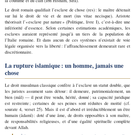
la coutume et du clan (Ibn Hishâm, Sîra).
Le droit romain qualifiait l’esclave de chose (res) : le maître détenait 
sur lui le droit de vie et de mort (ius vitae necisque). Aristote 
théorisait l’« esclave par nature » (Politique, livre I), c’est-à-dire une 
infériorité d’essence. Selon certaines estimations académiques, les 
esclaves auraient représenté jusqu’à un tiers de la population de 
l’Italie romaine. Et dans aucun de ces systèmes n’existait de voie 
légale organisée vers la liberté : l’affranchissement demeurait rare et 
discrétionnaire.
La rupture islamique : un homme, jamais une 
chose
Le droit musulman classique confère à l’esclave un statut double, que 
les juristes assument sans détour : il demeure, patrimonialement, un 
bien (mâl) — il peut être vendu, hérité, donné ; sa capacité juridique 
est restreinte ; certaines de ses peines sont réduites de moitié (cf. 
sourate 4, verset 25). Mais il est d’abord et irréductiblement un être 
humain (âdamî) : doté d’une âme, de droits opposables à son maître, 
de responsabilités religieuses, et d’une égalité spirituelle complète 
devant Allah.