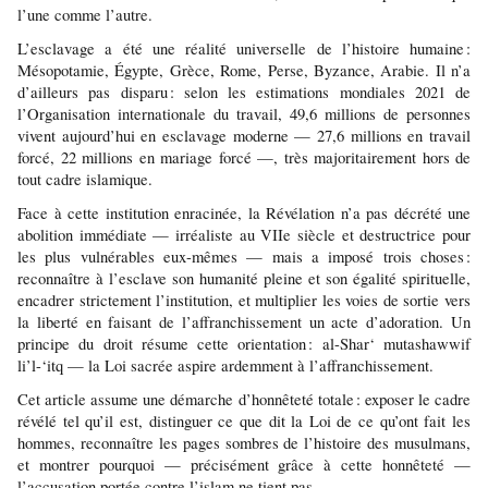
l’une comme l’autre.
L’esclavage a été une réalité universelle de l’histoire humaine : 
Mésopotamie, Égypte, Grèce, Rome, Perse, Byzance, Arabie. Il n’a 
d’ailleurs pas disparu : selon les estimations mondiales 2021 de 
l’Organisation internationale du travail, 49,6 millions de personnes 
vivent aujourd’hui en esclavage moderne — 27,6 millions en travail 
forcé, 22 millions en mariage forcé —, très majoritairement hors de 
tout cadre islamique.
Face à cette institution enracinée, la Révélation n’a pas décrété une 
abolition immédiate — irréaliste au VIIe siècle et destructrice pour 
les plus vulnérables eux-mêmes — mais a imposé trois choses : 
reconnaître à l’esclave son humanité pleine et son égalité spirituelle, 
encadrer strictement l’institution, et multiplier les voies de sortie vers 
la liberté en faisant de l’affranchissement un acte d’adoration. Un 
principe du droit résume cette orientation : al-Shar‘ mutashawwif 
li’l-‘itq — la Loi sacrée aspire ardemment à l’affranchissement.
Cet article assume une démarche d’honnêteté totale : exposer le cadre 
révélé tel qu’il est, distinguer ce que dit la Loi de ce qu’ont fait les 
hommes, reconnaître les pages sombres de l’histoire des musulmans, 
et montrer pourquoi — précisément grâce à cette honnêteté — 
l’accusation portée contre l’islam ne tient pas.