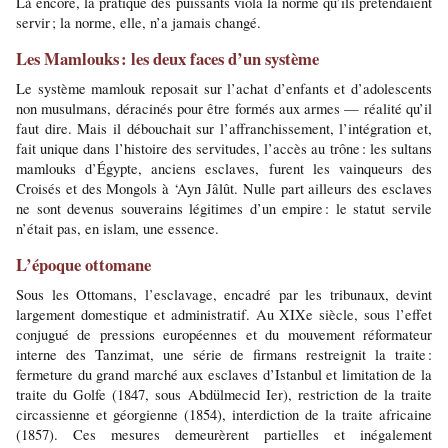
Là encore, la pratique des puissants viola la norme qu’ils prétendaient 
servir ; la norme, elle, n’a jamais changé.
Les Mamlouks : les deux faces d’un système
Le système mamlouk reposait sur l’achat d’enfants et d’adolescents 
non musulmans, déracinés pour être formés aux armes — réalité qu’il 
faut dire. Mais il débouchait sur l’affranchissement, l’intégration et, 
fait unique dans l’histoire des servitudes, l’accès au trône : les sultans 
mamlouks d’Égypte, anciens esclaves, furent les vainqueurs des 
Croisés et des Mongols à ‘Ayn Jâlût. Nulle part ailleurs des esclaves 
ne sont devenus souverains légitimes d’un empire : le statut servile 
n’était pas, en islam, une essence.
L’époque ottomane
Sous les Ottomans, l’esclavage, encadré par les tribunaux, devint 
largement domestique et administratif. Au XIXe siècle, sous l’effet 
conjugué de pressions européennes et du mouvement réformateur 
interne des Tanzimat, une série de firmans restreignit la traite : 
fermeture du grand marché aux esclaves d’Istanbul et limitation de la 
traite du Golfe (1847, sous Abdülmecid Ier), restriction de la traite 
circassienne et géorgienne (1854), interdiction de la traite africaine 
(1857). Ces mesures demeurèrent partielles et inégalement 