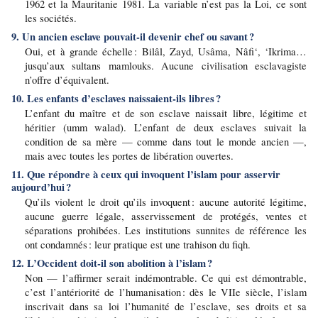
1962 et la Mauritanie 1981. La variable n’est pas la Loi, ce sont 
les sociétés.
9. Un ancien esclave pouvait-il devenir chef ou savant ?
Oui, et à grande échelle : Bilâl, Zayd, Usâma, Nâfi‘, ‘Ikrima… 
jusqu’aux sultans mamlouks. Aucune civilisation esclavagiste 
n’offre d’équivalent.
10. Les enfants d’esclaves naissaient-ils libres ?
L’enfant du maître et de son esclave naissait libre, légitime et 
héritier (umm walad). L’enfant de deux esclaves suivait la 
condition de sa mère — comme dans tout le monde ancien —, 
mais avec toutes les portes de libération ouvertes.
11. Que répondre à ceux qui invoquent l’islam pour asservir 
aujourd’hui ?
Qu’ils violent le droit qu’ils invoquent : aucune autorité légitime, 
aucune guerre légale, asservissement de protégés, ventes et 
séparations prohibées. Les institutions sunnites de référence les 
ont condamnés : leur pratique est une trahison du fiqh.
12. L’Occident doit-il son abolition à l’islam ?
Non — l’affirmer serait indémontrable. Ce qui est démontrable, 
c’est l’antériorité de l’humanisation : dès le VIIe siècle, l’islam 
inscrivait dans sa loi l’humanité de l’esclave, ses droits et sa 