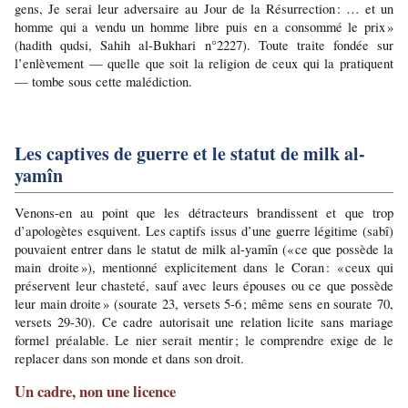
gens, Je serai leur adversaire au Jour de la Résurrection : … et un 
homme qui a vendu un homme libre puis en a consommé le prix » 
(hadith qudsi, Sahih al-Bukhari n°2227). Toute traite fondée sur 
l’enlèvement — quelle que soit la religion de ceux qui la pratiquent 
— tombe sous cette malédiction.
Les captives de guerre et le statut de milk al-
yamîn
Venons-en au point que les détracteurs brandissent et que trop 
d’apologètes esquivent. Les captifs issus d’une guerre légitime (sabî) 
pouvaient entrer dans le statut de milk al-yamîn (« ce que possède la 
main droite »), mentionné explicitement dans le Coran : « ceux qui 
préservent leur chasteté, sauf avec leurs épouses ou ce que possède 
leur main droite » (sourate 23, versets 5-6 ; même sens en sourate 70, 
versets 29-30). Ce cadre autorisait une relation licite sans mariage 
formel préalable. Le nier serait mentir ; le comprendre exige de le 
replacer dans son monde et dans son droit.
Un cadre, non une licence