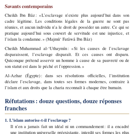
Savants contemporains
Cheikh Ibn Bâz : « L’esclavage n’existe plus aujourd’hui dans son 
cadre légitime. Les conditions légales de la guerre ne sont pas 
réunies, et aucun individu n’a le droit de posséder un autre. Ce qui se 
pratique aujourd’hui sous couvert de servitude est une injustice, et 
l’islam la condamne. » (Majmû‘ Fatâwâ Ibn Bâz)
Cheikh Muhammad al-‘Uthaymîn : « Si les causes de l’esclavage 
disparaissent, l’esclavage disparaît. Et ces causes ont disparu. 
Quiconque prétend asservir un homme à cause de sa pauvreté ou de 
son statut est dans le péché et l’oppression. »
Al-Azhar (Égypte) : dans ses résolutions officielles, l’institution 
déclare l’esclavage, dans toutes ses formes modernes, contraire à 
l’islam et aux droits que la charia reconnaît à chaque être humain.
Réfutations : douze questions, douze réponses 
franches
1. L’islam autorise-t-il l’esclavage ?
Il n’en a jamais fait un idéal ni un commandement : il a encadré 
une institution universelle préexistante, interdit ses formes les plus 