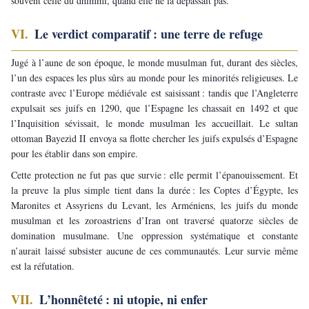
souvent celle du dhimmi, quand elle ne la dépassait pas.
VI. 
Le verdict comparatif : une terre de refuge
Jugé à l’aune de son époque, le monde musulman fut, durant des siècles, 
l’un des espaces les plus sûrs au monde pour les minorités religieuses. Le 
contraste avec l’Europe médiévale est saisissant : tandis que l’Angleterre 
expulsait ses juifs en 1290, que l’Espagne les chassait en 1492 et que 
l’Inquisition sévissait, le monde musulman les accueillait. Le sultan 
ottoman Bayezid II envoya sa flotte chercher les juifs expulsés d’Espagne 
pour les établir dans son empire.
Cette protection ne fut pas que survie : elle permit l’épanouissement. Et 
la preuve la plus simple tient dans la durée : les Coptes d’Égypte, les 
Maronites et Assyriens du Levant, les Arméniens, les juifs du monde 
musulman et les zoroastriens d’Iran ont traversé quatorze siècles de 
domination musulmane. Une oppression systématique et constante 
n’aurait laissé subsister aucune de ces communautés. Leur survie même 
est la réfutation.
VII. 
L’honnêteté : ni utopie, ni enfer