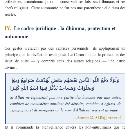
orthodoxe, arménienne, juive — conservait ses lois, ses tribunaux et ses 
chefs religieux. Cette autonomie ne fut pas une parenthèse : elle dura des 
siècles.
IV. 
Le cadre juridique : la dhimma, protection et 
autonomie
Ces gestes n’étaient pas des caprices personnels : ils appliquaient un 
principe que la révélation avait posé. Le Coran fait de la protection des 
lieux de culte — y compris ceux des autres religions — une cause 
divine :
وَلَوْلَا دَفْعُ اللّهِ النَّاسَ بَعْضَهُم بِبَعْضٍ لَّهُدِّمَتْ صَوَامِعُ وَبِيَعٌ 
وَصَلَوَاتٌ وَمَسَاجِدُ يُذْكَرُ فِيهَا اسْمُ اللّهِ كَثِيرًا
Si Allah ne repoussait pas une partie des hommes par une autre, 
combien de monastères auraient été détruits, combien d’églises, de 
synagogues et de mosquées où le nom d’Allah est souvent invoqué.
— Sourate 22, Al-Hajj, verset 40
Et il commande la bienveillance envers les non-musulmans qui ne 