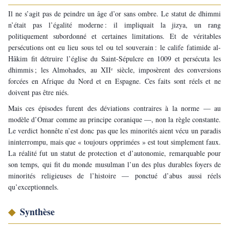
Il ne s’agit pas de peindre un âge d’or sans ombre. Le statut de dhimmi 
n’était pas l’égalité moderne : il impliquait la jizya, un rang 
politiquement subordonné et certaines limitations. Et de véritables 
persécutions ont eu lieu sous tel ou tel souverain : le calife fatimide al-
Hâkim fit détruire l’église du Saint-Sépulcre en 1009 et persécuta les 
dhimmis ; les Almohades, au XIIᵉ siècle, imposèrent des conversions 
forcées en Afrique du Nord et en Espagne. Ces faits sont réels et ne 
doivent pas être niés.
Mais ces épisodes furent des déviations contraires à la norme — au 
modèle d’Omar comme au principe coranique —, non la règle constante. 
Le verdict honnête n’est donc pas que les minorités aient vécu un paradis 
ininterrompu, mais que « toujours opprimées » est tout simplement faux. 
La réalité fut un statut de protection et d’autonomie, remarquable pour 
son temps, qui fit du monde musulman l’un des plus durables foyers de 
minorités religieuses de l’histoire — ponctué d’abus aussi réels 
qu’exceptionnels.
◆ 
Synthèse