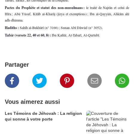
Tabarî, Tarikh ; les chroniques de la conquête.
Pactes du Prophète et statut des non-musulmans : 
le traité de Najrân et celui de 
Hîra ; Abû Yûsuf, Kitâb al-Kharâj (jizya et exemptions) ; Ibn al-Qayyim, Ahkâm ahl 
adh-dhimma.
Hadiths : 
Sahîh al-Bukhârî (n° 3166) ; Sunan Abî Dâwûd (n° 3052).
Tafsir (versets 22, 40 et 60, 8) : 
Ibn Kathîr, At-Tabarî, Al-Qurtubî.
Partager
Vous aimerez aussi
Les Témoins de Jéhovah : La religion
qui sonne à votre porte