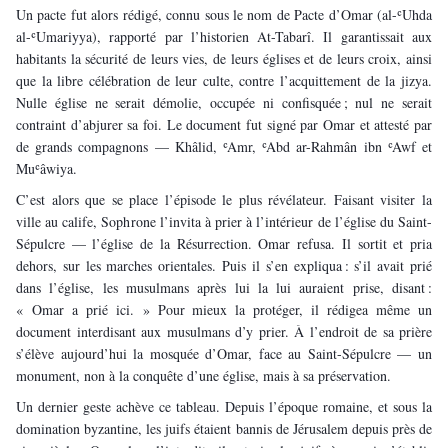
Un pacte fut alors rédigé, connu sous le nom de Pacte d’Omar (al-ʿUhda 
al-ʿUmariyya), rapporté par l’historien At-Tabarî. Il garantissait aux 
habitants la sécurité de leurs vies, de leurs églises et de leurs croix, ainsi 
que la libre célébration de leur culte, contre l’acquittement de la jizya. 
Nulle église ne serait démolie, occupée ni confisquée ; nul ne serait 
contraint d’abjurer sa foi. Le document fut signé par Omar et attesté par 
de grands compagnons — Khâlid, ʿAmr, ʿAbd ar-Rahmân ibn ʿAwf et 
Muʿâwiya.
C’est alors que se place l’épisode le plus révélateur. Faisant visiter la 
ville au calife, Sophrone l’invita à prier à l’intérieur de l’église du Saint-
Sépulcre — l’église de la Résurrection. Omar refusa. Il sortit et pria 
dehors, sur les marches orientales. Puis il s’en expliqua : s’il avait prié 
dans l’église, les musulmans après lui la lui auraient prise, disant : 
« Omar a prié ici. » Pour mieux la protéger, il rédigea même un 
document interdisant aux musulmans d’y prier. À l’endroit de sa prière 
s’élève aujourd’hui la mosquée d’Omar, face au Saint-Sépulcre — un 
monument, non à la conquête d’une église, mais à sa préservation.
Un dernier geste achève ce tableau. Depuis l’époque romaine, et sous la 
domination byzantine, les juifs étaient bannis de Jérusalem depuis près de 