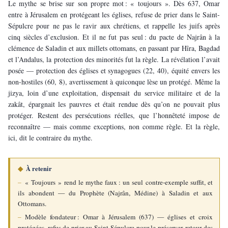
Le mythe se brise sur son propre mot : « toujours ». Dès 637, Omar 
entre à Jérusalem en protégeant les églises, refuse de prier dans le Saint-
Sépulcre pour ne pas le ravir aux chrétiens, et rappelle les juifs après 
cinq siècles d’exclusion. Et il ne fut pas seul : du pacte de Najrân à la 
clémence de Saladin et aux millets ottomans, en passant par Hîra, Bagdad 
et l’Andalus, la protection des minorités fut la règle. La révélation l’avait 
posée — protection des églises et synagogues (22, 40), équité envers les 
non-hostiles (60, 8), avertissement à quiconque lèse un protégé. Même la 
jizya, loin d’une exploitation, dispensait du service militaire et de la 
zakât, épargnait les pauvres et était rendue dès qu’on ne pouvait plus 
protéger. Restent des persécutions réelles, que l’honnêteté impose de 
reconnaître — mais comme exceptions, non comme règle. Et la règle, 
ici, dit le contraire du mythe.
◆ 
À retenir
– 
« Toujours » rend le mythe faux : un seul contre-exemple suffit, et 
ils abondent — du Prophète (Najrân, Médine) à Saladin et aux 
Ottomans.
– 
Modèle fondateur : Omar à Jérusalem (637) — églises et croix 
protégées, refus de prier au Saint-Sépulcre pour le préserver, retour des 