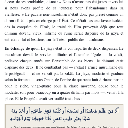
à ceux de ses semblables, disant : « Nous n’avons pas été justes envers lui 
si nous avons profité de sa jeunesse pour l’abandonner dans sa 
vieillesse. » Le pauvre non-musulman n’était donc pas pressé comme un 
citron : il était pris en charge par l’État. Ce n’était pas une faveur isolée : 
dès la conquête de l’Irak, le traité de Hîra prévoyait déjà que tout 
dhimmi devenu vieux, infirme ou ruiné serait dispensé de la jizya et 
entretenu, lui et les siens, sur le Trésor public des musulmans.
En échange de quoi. 
La jizya était la contrepartie de deux dispenses. Le 
musulman devait le service militaire et l’aumône légale — la zakât, 
prélevée chaque année sur l’ensemble de ses biens ; le dhimmi était 
dispensé des deux. Il ne combattait pas — c’était l’armée musulmane qui 
le protégeait — et ne versait pas la zakât. La jizya, modeste et graduée 
selon la fortune — sous Omar, de l’ordre de quarante-huit dirhams par an 
pour le riche, vingt-quatre pour la classe moyenne, douze pour le 
modeste, soit pour beaucoup un à quatre dirhams par mois —, venait à la 
place. Et le Prophète avait verrouillé tout abus :
أَلَا مَنْ ظَلَمَ مُعَاهَدًا أَوِ انتَقَصَهُ أَوْ كَلَّفَهُ فَوْقَ طَاقَتِهِ أَوْ أَخَذَ مِنْهُ 
شَيْئًا بِغَيْرِ طِيبِ نَفْسٍ فَأَنَا حَجِيجُهُ يَوْمَ الْقِيَامَةِ
« Quiconque opprime un muʿâhad, le lèse dans ses droits, lui impose 