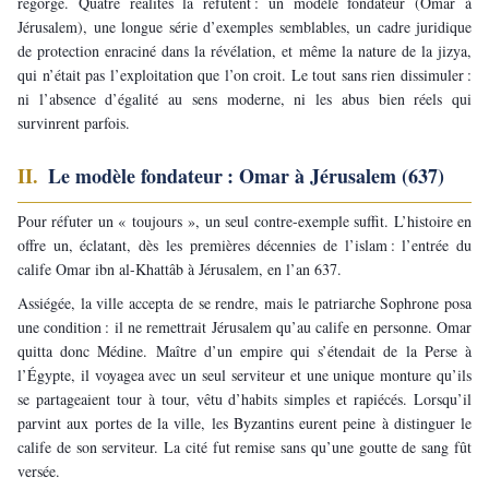
regorge. Quatre réalités la réfutent : un modèle fondateur (Omar à 
Jérusalem), une longue série d’exemples semblables, un cadre juridique 
de protection enraciné dans la révélation, et même la nature de la jizya, 
qui n’était pas l’exploitation que l’on croit. Le tout sans rien dissimuler : 
ni l’absence d’égalité au sens moderne, ni les abus bien réels qui 
survinrent parfois.
II. 
Le modèle fondateur : Omar à Jérusalem (637)
Pour réfuter un « toujours », un seul contre-exemple suffit. L’histoire en 
offre un, éclatant, dès les premières décennies de l’islam : l’entrée du 
calife Omar ibn al-Khattâb à Jérusalem, en l’an 637.
Assiégée, la ville accepta de se rendre, mais le patriarche Sophrone posa 
une condition : il ne remettrait Jérusalem qu’au calife en personne. Omar 
quitta donc Médine. Maître d’un empire qui s’étendait de la Perse à 
l’Égypte, il voyagea avec un seul serviteur et une unique monture qu’ils 
se partageaient tour à tour, vêtu d’habits simples et rapiécés. Lorsqu’il 
parvint aux portes de la ville, les Byzantins eurent peine à distinguer le 
calife de son serviteur. La cité fut remise sans qu’une goutte de sang fût 
versée.