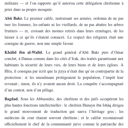
militaire — et l’on rapporte qu’il autorisa cette délégation chrétienne à 
prier dans sa propre mosquée.
Abû Bakr. 
Le premier calife, instruisant ses armées, ordonna de ne pas 
tuer les femmes, les enfants ni les vieillards, de ne pas abattre les arbres 
fruitiers — et, croisant des moines retirés dans leurs ermitages, de les 
laisser à ce qu’ils s’étaient consacré. Le respect des religieux était une 
consigne de guerre, non une simple faveur.
Khâlid ibn al-Walîd. 
Le grand général d’Abû Bakr puis d’Omar 
conclut, à Damas comme dans les cités d’Irak, des traités garantissant aux 
habitants la sécurité de leurs vies, de leurs biens et de leurs églises. À 
Hîra, il consigna par écrit que la jizya n’était due qu’en contrepartie de la 
protection : si les musulmans protégeaient la population, l’impôt leur 
revenait ; sinon, ils n’y avaient aucun droit. La conquête s’accompagnait 
d’un contrat, non d’un pillage.
Bagdad. 
Sous les Abbassides, des chrétiens et des juifs occupèrent les 
plus hautes fonctions intellectuelles : le chrétien Hunayn ibn Ishâq dirigea 
le grand mouvement de traduction qui sauva l’héritage grec ; les 
médecins de cour étaient souvent chrétiens ; et le califat reconnaissait 
officiellement le chef de la communauté juive comme le patriarche des 