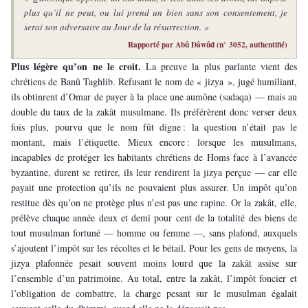
plus qu’il ne peut, ou lui prend un bien sans son consentement, je 
serai son adversaire au Jour de la résurrection. »
Rapporté par Abû Dâwûd (n° 3052, authentifié)
Plus légère qu’on ne le croit. 
La preuve la plus parlante vient des 
chrétiens de Banû Taghlib. Refusant le nom de « jizya », jugé humiliant, 
ils obtinrent d’Omar de payer à la place une aumône (sadaqa) — mais au 
double du taux de la zakât musulmane. Ils préférèrent donc verser deux 
fois plus, pourvu que le nom fût digne : la question n’était pas le 
montant, mais l’étiquette. Mieux encore : lorsque les musulmans, 
incapables de protéger les habitants chrétiens de Homs face à l’avancée 
byzantine, durent se retirer, ils leur rendirent la jizya perçue — car elle 
payait une protection qu’ils ne pouvaient plus assurer. Un impôt qu’on 
restitue dès qu’on ne protège plus n’est pas une rapine. Or la zakât, elle, 
prélève chaque année deux et demi pour cent de la totalité des biens de 
tout musulman fortuné — homme ou femme —, sans plafond, auxquels 
s’ajoutent l’impôt sur les récoltes et le bétail. Pour les gens de moyens, la 
jizya plafonnée pesait souvent moins lourd que la zakât assise sur 
l’ensemble d’un patrimoine. Au total, entre la zakât, l’impôt foncier et 
l’obligation de combattre, la charge pesant sur le musulman égalait 