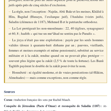
juifs après près de cinq siècles d’exclusion.
– 
La règle, non l’exception : Najrân, Abû Bakr et les moines, Khâlid à 
Hîra, Bagdad (Hunayn, l’exilarque juif), l’Andalus (vizirs juifs), 
Saladin (clémence de 1187), Mehmed II et le patriarche orthodoxe.
– 
La Loi protégeait les non-musulmans : 22, 40 (églises, synagogues) 
et 60, 8 ; hadith « qui tue un muʿâhad ne sentira pas le Paradis ».
– 
La jizya n’était pas une exploitation : payée par les seuls hommes 
valides (douze à quarante-huit dirhams par an ; pauvres, vieillards, 
femmes et moines exemptés et même pensionnés), substitut au service 
militaire et à la zakât, rendue quand on ne pouvait plus protéger — 
souvent plus légère que la zakât (2,5 % de toute la fortune). Les Banû 
Taghlib payèrent le double de la zakât pour éviter le nom.
– 
Honnêteté : ni égalité moderne, et de vraies persécutions (al-Hâkim, 
Almohades) — mais comme exceptions, non comme règle.
Sources
Coran : 
traduction française des sens par Rachid Maach.
Conquête de Jérusalem (Pacte d’Omar) et reconquête de Saladin (1187) : 
At-