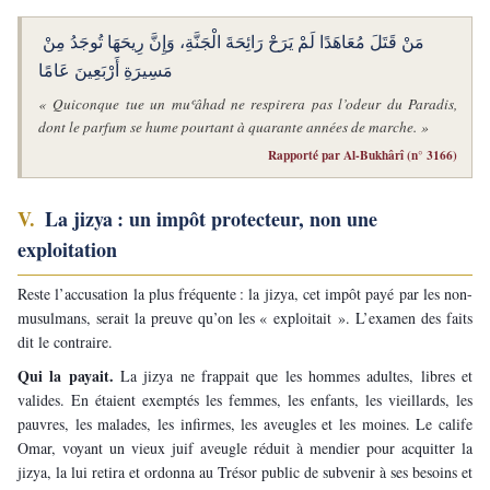
مَنْ قَتَلَ مُعَاهَدًا لَمْ يَرَحْ رَائِحَةَ الْجَنَّةِ، وَإِنَّ رِيحَهَا تُوجَدُ مِنْ 
مَسِيرَةِ أَرْبَعِينَ عَامًا
« Quiconque tue un muʿâhad ne respirera pas l’odeur du Paradis, 
dont le parfum se hume pourtant à quarante années de marche. »
Rapporté par Al-Bukhârî (n° 3166)
V. 
La jizya : un impôt protecteur, non une 
exploitation
Reste l’accusation la plus fréquente : la jizya, cet impôt payé par les non-
musulmans, serait la preuve qu’on les « exploitait ». L’examen des faits 
dit le contraire.
Qui la payait. 
La jizya ne frappait que les hommes adultes, libres et 
valides. En étaient exemptés les femmes, les enfants, les vieillards, les 
pauvres, les malades, les infirmes, les aveugles et les moines. Le calife 
Omar, voyant un vieux juif aveugle réduit à mendier pour acquitter la 
jizya, la lui retira et ordonna au Trésor public de subvenir à ses besoins et 