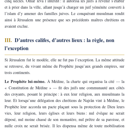
cinq siècles. Omar leva l’interdit : il autorisa les juifs à revenir s’établir 
et à prier dans la ville, allant jusqu’à charger un juif yéménite converti à 
l’islam d’y amener des familles juives. Le conquérant musulman rendit 
ainsi à Jérusalem une présence que ses précédents maîtres chrétiens en 
avaient exclue.
III. 
D’autres califes, d’autres lieux : la règle, non 
l’exception
Si Jérusalem fut le modèle, elle ne fut pas l’exception. La même attitude 
se retrouve, du vivant même du Prophète jusqu’aux grands empires, sur 
trois continents.
Le Prophète lui-même. 
À Médine, la charte qui organisa la cité — la 
« Constitution de Médine » — fit des juifs une communauté aux côtés 
des croyants, posant le principe : à eux leur religion, aux musulmans la 
leur. Et lorsqu’une délégation des chrétiens de Najrân vint à Médine, le 
Prophète leur accorda un pacte plaçant sous la protection de Dieu leurs 
vies, leur religion, leurs églises et leurs biens : nul évêque ne serait 
déposé, nul moine chassé de son monastère, nul prêtre de sa paroisse, et 
nulle croix ne serait brisée. Il les dispensa même de toute mobilisation 