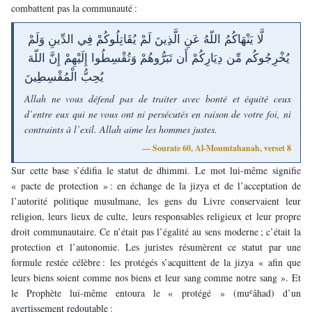
combattent pas la communauté :
لَّا يَنْهَاكُمُ اللّهُ عَنِ الَّذِينَ لَمْ يُقَاتِلُوكُمْ فِي الدِّينِ وَلَمْ 
يُخْرِجُوكُم مِّن دِيَارِكُمْ أَن تَبَرُّوهُمْ وَتُقْسِطُوا إِلَيْهِمْ إِنَّ اللّهَ 
يُحِبُّ الْمُقْسِطِينَ
Allah ne vous défend pas de traiter avec bonté et équité ceux 
d’entre eux qui ne vous ont ni persécutés en raison de votre foi, ni 
contraints à l’exil. Allah aime les hommes justes.
— Sourate 60, Al-Moumtahanah, verset 8
Sur cette base s’édifia le statut de dhimmi. Le mot lui-même signifie 
« pacte de protection » : en échange de la jizya et de l’acceptation de 
l’autorité politique musulmane, les gens du Livre conservaient leur 
religion, leurs lieux de culte, leurs responsables religieux et leur propre 
droit communautaire. Ce n’était pas l’égalité au sens moderne ; c’était la 
protection et l’autonomie. Les juristes résumèrent ce statut par une 
formule restée célèbre : les protégés s’acquittent de la jizya « afin que 
leurs biens soient comme nos biens et leur sang comme notre sang ». Et 
le Prophète lui-même entoura le « protégé » (muʿâhad) d’un 
avertissement redoutable :