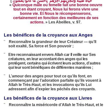
[
حَيَاةً طَيِّبَةً وَلَنَجْزِيَنَّهُمْ أَجْرَهُم بِأَحْسَنِ مَا كَانُواْ يَعْمَلُونَ
«
Quiconque mâle ou femelle fait une bonne oeuvre
tout en étant croyant, Nous lui ferons vivre une
bonne vie. Et Nous le récompenserons,
certainement en fonction des meilleures de ses
actions.
»
Les Abeilles, v. 97.
Les bénéfices de la croyance aux Anges
¨
Reconnaître la grandeur de leur Créateur — qu’Il
soit exalté, Sa force et Son pouvoir ;
¨
Etre reconnaissant envers Allah car Il veille sur Ses
créatures, en leur accordant des anges qui les
protègent, certains qui écrivent leurs actions, d’autres
qui leur sont bénéfiques de différentes manières ;
¨
L’amour des anges pour tout ce qu’ils font, en
commençant par l’adoration parfaite qu’ils vouent à
Allah le Très-Haut, et les invocations qu’ils Lui
adressent afin d’expier les péchés des croyants.
Les bénéfices de la croyance aux Livres
¨
Reconnaître la miséricorde d’Allah le Très-Haut, et le