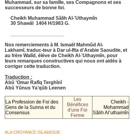
Muhammad, sur sa famille, ses Compagnons et ses
successeurs de bonne foi.
Cheikh Muhammad Sâlih Al-’Uthaymîn
30 Shawâl 1404 H/1983 G.
____________________
Nos remerciements à M. Ismaël Mahmûd Al-
Lakhamî, traduc-teur à Dar ul-Ifta d’Arabie Saoudite, et
au frère Walîd, élève de Cheikh Al-’Uthaymîn, pour
leurs remarques constructives qui nous ont aidés à
corriger cette traduction.
Traduction :
Abû ‘Omar Rafîq Terghînî
Abû Yûnus Ya’qûb Leenen
Les
La Profession de Foi des
Cheikh -
Bénéfices
Gens de la Sunna et du
Mohammad
d'une Foi
Consensus
Sâlih Al’uthaimîn
Ferme
#LA CROYANCE ISLAMIQUE