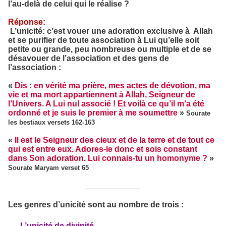
l’au-delà de celui qui le réalise ?
Réponse:
L’unicité: c’est vouer une adoration exclusive à Allah
et se purifier de toute association à Lui qu’elle soit
petite ou grande, peu nombreuse ou multiple et de se
désavouer de l’association et des gens de
l’association :
«
Dis : en vérité ma prière, mes actes de dévotion, ma
vie et ma mort appartiennent à Allah, Seigneur de
l’Univers. A Lui nul associé ! Et voilà ce qu’il m’a été
ordonné et je suis le premier à me soumettre
»
Sourate
les bestiaux versets 162-163
«
Il est le Seigneur des cieux et de la terre et de tout ce
qui est entre eux. Adores-le donc et sois constant
dans Son adoration. Lui connais-tu un homonyme ?
»
Sourate Maryam verset 65
____________
Les genres d’unicité sont au nombre de trois :
L’unicité de divinité