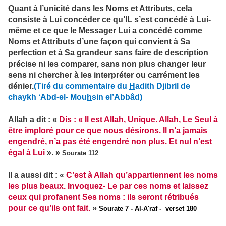
Quant à l’unicité dans les Noms et Attributs, cela
consiste à Lui concéder ce qu’IL s’est concédé à Lui-
même et ce que le Messager Lui a concédé comme
Noms et Attributs d’une façon qui convient à Sa
perfection et à Sa grandeur sans faire de description
précise ni les comparer, sans non plus changer leur
sens ni chercher à les interpréter ou carrément les
dénier.
(Tiré du commentaire du
H
adith Djibril de
chaykh ‘Abd-el- Mou
h
sin el’Abbâd)
Allah a dit : «
Dis : « Il est Allah, Unique. Allah, Le Seul à
être imploré pour ce que nous désirons. Il n’a jamais
engendré, n’a pas été engendré non plus. Et nul n’est
égal à Lui
». »
Sourate 112
Il a aussi dit : «
C’est à Allah qu’appartiennent les noms
les plus beaux. Invoquez- Le par ces noms et laissez
ceux qui profanent Ses noms : ils seront rétribués
pour ce qu’ils ont fait.
»
Sourate 7 - Al-A'raf - verset 180