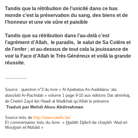
Tandis que la rétribution de l’unicité dans ce bas
monde c’est la préservation du sang, des biens et de
l’honneur et une vie sûre et paisible
Tandis que sa rétribution dans l’au-delà c’est
l’agrément d’Allah, le paradis, le salut de Sa Colère et
de l’enfer ; et au-dessus de tout cela la jouissance de
voir la Face d’Allah le Très Généreux et voilà la grande
réussite.
________
Source : question n°3 du livre « Al Ajwibatou As-Aadidatou ‘ala
alassilati Ar-Rachidati » volume 1 page 9-10 aux éditions Dar alminhaj,
de Cheikh Zayd ibn Haadi al Madkhali qu’Allah le préserve.
Traduit par Mehdi Abou Abdirrahman
Source tirés de
http://www.salafs.be/
du livre «
H
adith Djibril de chaykh ‘Abd-el-
Et commentaires tirés
Mou
h
sin el’Abbâd »