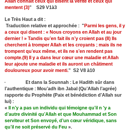
Allah connaît ceux qui disent la vérité et ceux qui
mentent (3
)
" S29 V1à3
Le Très Haut a dit :
Traduction relative et approchée : "
Parmi les gens, il y
a ceux qui disent : « Nous croyons en Allah et au jour
dernier ! » Tandis qu’en fait ils n’y croient pas (8) Ils
cherchent à tromper Allah et les croyants ; mais ils ne
trompent qu’eux même, et ils ne s’en rendent pas
compte.(9) Il y a dans leur cœur une maladie et Allah
leur ajoute une maladie et ils auront un châtiment
douloureux pour avoir menti
.
" S2 V8 à10
· Et dans la Sounnah : Le Hadith sûr dans
l’authentique : Mou’adh ibn Jabal (Qu’Allah l’agrée)
rapporte du Prophète (Paix et bénédiction d'Allah sur
lui) :
«
Il n’y a pas un individu qui témoigne qu’il n ‘y a
d’autre divinité qu’Allah et que Mouhammad et Son
serviteur et Son envoyé, d’un cœur véridique, sans
qu’il ne soit préservé du Feu
».