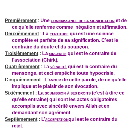
Premièrement
:
Une
connaissance de sa signification
et de
ce qu’elle renferme comme négation et affirmation.
Deuxièmement
:
La
certitude
qui est une science
complète et parfaite de sa signification. C’est le
contraire du doute et du soupçon.
Troisièmement
:
La
sincérité
qui est le contraire de
l’association (Chirk).
Quatrièmement
:
La
véracité
qui est le contraire du
mensonge, et ceci empêche toute hypocrisie.
Cinquièmement
:
L’
amour
de cette parole, de ce qu’elle
implique et le plaisir de son évocation.
Sixièmement
:
La
soumission à ses droits
(c’est à dire ce
qu’elle entraîne) qui sont les actes obligatoires
accomplis avec sincérité envers Allah et en
demandant son agrément.
Septièmement
:
L’
acceptation
qui est le contraire du
rejet.