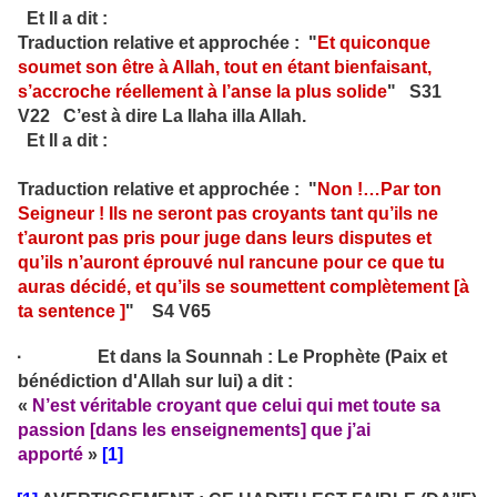
Et Il a dit :
Traduction relative et approchée : "
Et quiconque
soumet son être à Allah, tout en étant bienfaisant,
s’accroche réellement à l’anse la plus solide
" S31
V22 C’est à dire La Ilaha illa Allah.
Et Il a dit :
Traduction relative et approchée : "
Non !…Par ton
Seigneur ! Ils ne seront pas croyants tant qu’ils ne
t’auront pas pris pour juge dans leurs disputes et
qu’ils n’auront éprouvé nul rancune pour ce que tu
auras décidé, et qu’ils se soumettent complètement [à
ta sentence ]
" S4 V65
· Et dans la Sounnah : Le Prophète (Paix et
bénédiction d'Allah sur lui) a dit :
«
N’est véritable croyant que celui qui met toute sa
passion [dans les enseignements] que j’ai
apporté
»
[1]