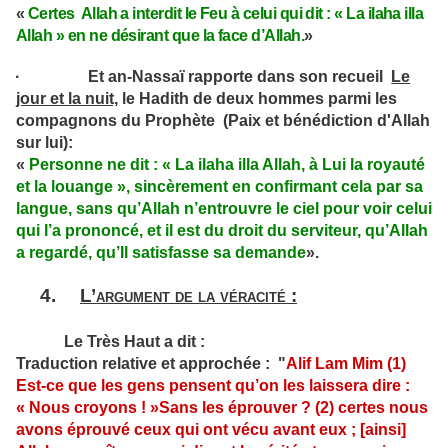
«
Certes Allah a interdit le Feu à celui qui dit : « La ilaha illa
Allah » en ne désirant que la face d’Allah
.
»
· Et an-Nassaï rapporte dans son recueil
Le
jour et la nuit,
le Hadith de deux hommes parmi les
compagnons du Prophète (Paix et bénédiction d'Allah
sur lui):
«
Personne ne dit : « La ilaha illa Allah, à Lui la royauté
et la louange », sincèrement en confirmant cela par sa
langue, sans qu’Allah n’entrouvre le ciel pour voir celui
qui l’a prononcé, et il est du droit du serviteur, qu’Allah
a regardé, qu’Il satisfasse sa demande
».
4.
L’argument de la véracité :
Le Très Haut a dit :
Traduction relative et approchée : "
Alif Lam Mim (1)
Est-ce que les gens pensent qu’on les laissera dire :
« Nous croyons ! »Sans les éprouver ? (2) certes nous
avons éprouvé ceux qui ont vécu avant eux ; [ainsi]