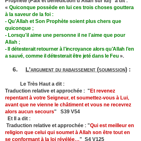
Prophète (Paix et bénédiction d'Allah sur lui) a dit :
«
Quiconque possède en lui ces trois choses gouttera
à la saveur de la foi :
- Qu’Allah et Son Prophète soient plus chers que
quiconque ;
- Lorsqu’il aime une personne il ne l’aime que pour
Allah ;
- Il détesterait retourner à l’incroyance alors qu’Allah l’en
a sauvé, comme il détesterait être jeté dans le Feu
».
6.
L’argument du rabaissement (soumission)
:
Le Très Haut a dit :
Traduction relative et approchée : "
Et revenez
repentant à votre Seigneur, et soumettez-vous à Lui,
avant que ne vienne le châtiment et vous ne recevrez
alors aucun secours
" S39 V54
Et Il a dit :
Traduction relative et approchée : "
Qui est meilleur en
religion que celui qui soumet à Allah son être tout en
se conformant à la loi révélée
…
" S4 V125