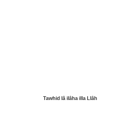
Tawhid lâ ilâha illa Llâh