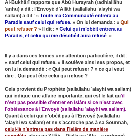
Al-Bukhârî rapporte que Abû Hurayrah (radhiallâhu
‘anhu) a dit : l’Envoyé d’Allâh (sallallahu ‘alayhi wa
sallam) a dit : «
Toute ma Communauté entrera au
Paradis sauf celui qui refuse.
» On lui demanda : «
Qui
peut refuser ?
» Il dit : «
Celui qui m’obéit entrera au
Paradis, et celui qui me désobéit aura refusé
. »
Il y a dans ces termes une attention particulière, il dit :
« sauf celui qui refuse. » Il soulève ainsi ses propos, et
on lui a demandé : « Qui peut refuser ? » ce qui veut
dire : Qui peut être celui qui refuse ?
Cela provient du Prophète (sallallahu ‘alayhi wa sallam)
qui indique une affaire importante, qui est le fait qu
’il
n’est pas possible d’entrer en Islâm si ce n’est avec
l’obéissance à l’Envoyé (sallallahu ‘alayhi wa sallam).
Quant à celui qui n’obéit pas à l’Envoyé (sallallahu
‘alayhi wa sallam) et ne s’accroche pas à sa Sounnah,
celui-là n’entrera pas dans l’Islâm de manière
complète,
alors qu’Allâh – Djalla wa ‘Ala – a ordonné