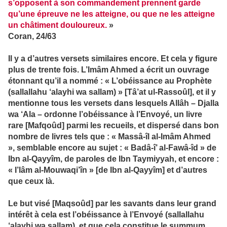
s’opposent à son commandement prennent garde
qu’une épreuve ne les atteigne, ou que ne les atteigne
un châtiment douloureux.
»
Coran, 24/63
Il y a d’autres versets similaires encore. Et cela y figure
plus de trente fois. L’Imâm Ahmed a écrit un ouvrage
étonnant qu’il a nommé : « L’obéissance au Prophète
(sallallahu ‘alayhi wa sallam) » [Tâ’at ul-Rassoûl], et il y
mentionne tous les versets dans lesquels Allâh – Djalla
wa ‘Ala – ordonne l’obéissance à l’Envoyé, un livre
rare [Mafqoûd] parmi les recueils, et dispersé dans bon
nombre de livres tels que : « Massâ-îl al-Imâm Ahmed
», semblable encore au sujet : « Badâ-î’ al-Fawâ-îd » de
Ibn al-Qayyîm, de paroles de Ibn Taymiyyah, et encore :
« I’lâm al-Mouwaqi’în » [de Ibn al-Qayyîm] et d’autres
que ceux là.
Le but visé [Maqsoûd] par les savants dans leur grand
intérêt à cela est l’obéissance à l’Envoyé (sallallahu
‘alayhi wa sallam), et que cela constitue le summum