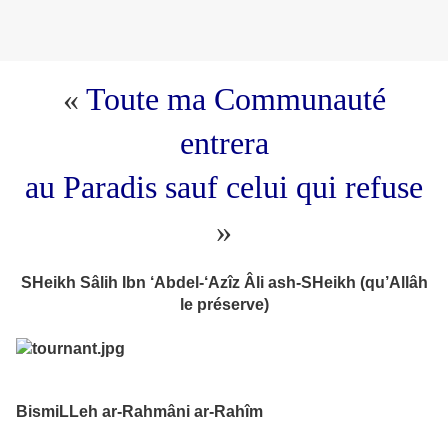
«
Toute ma Communauté
entrera
au Paradis sauf celui qui refuse
»
SHeikh Sâlih Ibn ‘Abdel-‘Azîz Âli ash-SHeikh (qu’Allâh
le préserve)
BismiLLeh ar-Rahmâni ar-Rahîm