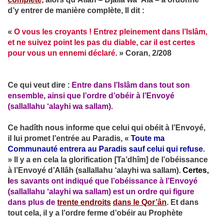
d’y entrer de manière complète, Il dit :
«
O vous les croyants ! Entrez pleinement dans l’Islâm,
et ne suivez point les pas du diable, car il est certes
pour vous un ennemi déclaré
. »
Coran, 2/208
Ce qui veut dire :
Entre dans l’Islâm dans tout son
ensemble, ainsi que l’ordre d’obéir à l’Envoyé
(sallallahu ‘alayhi wa sallam).
Ce hadîth nous informe que celui qui obéit à l’Envoyé,
il lui promet l’entrée au Paradis, «
Toute ma
Communauté entrera au Paradis sauf celui qui refuse
.
» Il y a en cela la glorification [Ta’dhîm] de l’obéissance
à l’Envoyé d’Allâh (sallallahu ‘alayhi wa sallam).
Certes,
l
es savants ont indiqué que l’obéissance à l’Envoyé
(sallallahu ‘alayhi wa sallam) est
un ordre qui figure
dans plus de
trente endroits
dans le Qor’ân
.
Et dans
tout cela, il y a l’ordre ferme d’obéir au Prophète