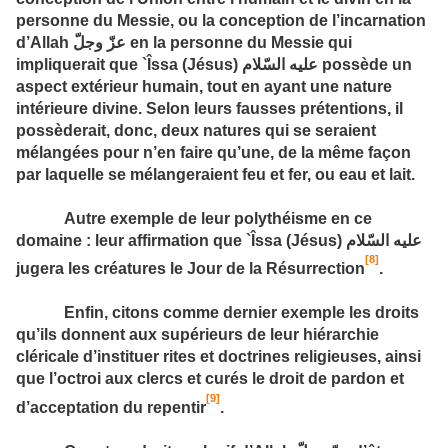
personne du Messie, ou la conception de l’incarnation
d’Allah
عزّ وجلّ
en la personne du Messie qui
impliquerait que `Îssa (Jésus)
عليه السّلام
possède un
aspect extérieur humain, tout en ayant une nature
intérieure divine. Selon leurs fausses prétentions, il
possèderait, donc, deux natures qui se seraient
mélangées pour n’en faire qu’une, de la même façon
par laquelle se mélangeraient feu et fer, ou eau et lait.
Autre exemple de leur polythéisme en ce
domaine : leur affirmation que `Îssa (Jésus)
عليه السّلام
[8]
jugera les créatures le Jour de la Résurrection
.
Enfin, citons comme dernier exemple les droits
qu’ils donnent aux supérieurs de leur hiérarchie
cléricale d’instituer rites et doctrines religieuses, ainsi
que l’octroi aux clercs et curés le droit de pardon et
[9]
d’acceptation du repentir
.