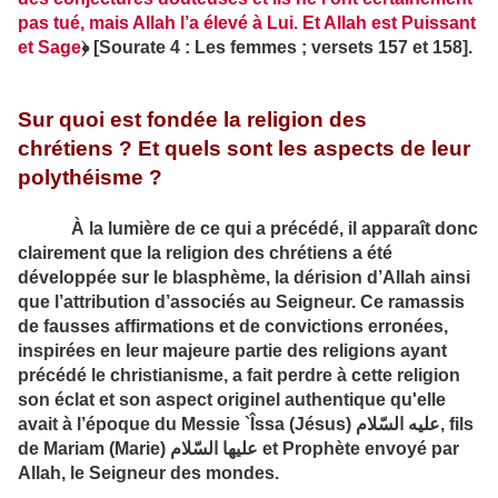
pas tué, mais Allah l’a élevé à Lui. Et Allah est Puissant
et Sage
﴿
[Sourate 4 : Les femmes ; versets 157 et 158].
Sur quoi est fondée la religion des
chrétiens ? Et quels sont les aspects de leur
polythéisme ?
À la lumière de ce qui a précédé, il apparaît donc
claire­ment que la religion des chrétiens a été
développée sur le blasphème, la dérision d’Allah ainsi
que l’attribution d’associés au Seigneur. Ce ramassis
de fausses affirmations et de convic­tions erronées,
inspirées en leur majeure partie des religions ayant
précédé le christianisme, a fait perdre à cette religion
son éclat et son aspect originel authentique qu'elle
avait à l’époque du Messie `Îssa (Jésus)
عليه السّلام
, fils
de Mariam (Marie)
عليها السّلام
et Prophète envoyé par
Allah, le Seigneur des mondes.