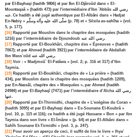
par El-Bayhaqi (hadith 9806)
et par Ibn El-Djâroûd dans
«
El-
Mountaqaâ
»
(hadith 473) par l’intermédiaire d'Ibn `Abbâs
رضي الله
عنه
. Ce hadith a été jugé authentique par El-Albâni dans
«
Hadjat
En-Nabiy
»
صلّى الله عليه وآله وسلّم
(p. 78) et
«
Silsila as-sahîha
»
(vol.
5, p. 177).
[16]
Rapporté par Mouslim dans le chapitre des mosquées (hadith
1216)
par l’intermédiaire de
Dj
oundoub
رضي الله عنه
.
[17]
Rapporté par El-Boukhâri
,
chapitre des
«
Épreuves
»
(hadith
7067); et par Ahmed (hadith 3921) par l’intermédiaire
de Abdallah
Ibn Mass`oûd
رضي الله عنه
.
[18]
Voir : « Madjmoû` El-Fatâwa » (vol. 2; p. 316 et 317) d’Ibn
Taymia.
[19]
Rapporté par El-Boukhâri, chapitre de « La prière » (hadith
434)
,
par Mouslim dans le chapitre des mosquées (hadith 1209)
,
par E
n-Nassâï
,
chapitre des
«
Mosquées
»
,
par Ahmed (hadith
24984)
et par El-Bayhaqî (7471) par l’intermédiaire d’Aïcha
رضي الله
عنها
.
[20]
Rapporté par Et-Thirmidhi, chapitre de « L’exégèse du Coran »
(hadith 3095) et par El-Bayhaqi dans « Es-Sounane El-Koubrâ »
(vol. 10, p. 115 et 116); ce hadith a été jugé
Hassane
« Bon » par Ibn
Taymia dans son livre « El-Îmâne » (p. 64) et par El-Albâni dans «
Sahîh Sounane Et-Tirmidhi » (vol. 3, p. 247).
[21]
Pour avoir un aperçu de ceci, il suffit de lire le livre « Ihya'