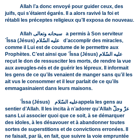
Allah l’a donc envoyé pour guider ceux, des
juifs, qui s’étaient égarés. Il a alors ravivé la foi et
rétabli les préceptes religieux qu’Il exposa de nouveau.
Allah
سبحانه وتعالى
a permis à Son serviteur
`Îssa (Jésus)
عليه السّلام
d’accom­plir des miracles,
comme il Lui est de coutume de le permettre aux
Prophètes. C’est ainsi que `Îssa (Jésus)
عليه السّلام
reçut le don de ressusciter les morts, de rendre la vue
aux aveugles-nés et de guérir les lépreux. Il informait
les gens de ce qu’ils venaient de manger sans qu’il les
ait vus le consommer et il leur parlait de ce qu’ils
emmagasinaient dans leurs maisons.
`Îssa (Jésus)
عليه السّلام
appela les gens au
sentier d’Allah. Il les incita à n’adorer qu’Allah
عزّ وجلّ
sans Lui associer quoi que ce soit, à se démarquer
des idoles, à les désavouer et à abandonner toutes
sortes de superstitions et de convictions erronées. Il
ne faisait, par là, en fait, que suivre la voie empruntée