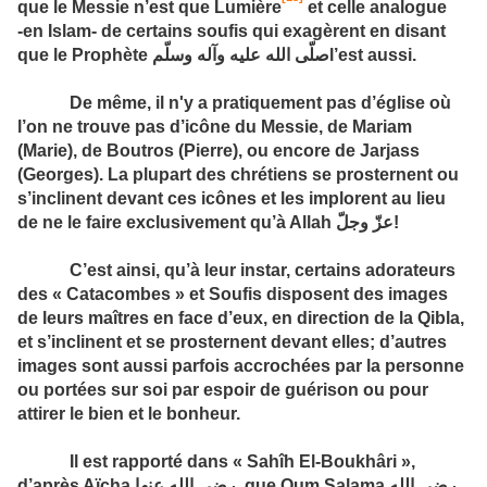
que le Messie n’est que Lumière
et celle analogue
‑en Islam‑ de certains soufis qui exagèrent en disant
que le Prophète
صلّى الله عليه وآله وسلّم
l’est aussi.
De même, il n'y a pratiquement pas d’église où
l’on ne trouve pas d’icône du Messie, de Mariam
(Marie), de Boutros (Pierre), ou encore de Jarjass
(Georges). La plupart des chrét­iens se prosternent ou
s’inclinent devant ces icônes et les implorent au lieu
de ne le faire exclusivement qu’à Allah
عزّ وجلّ
!
C’est ainsi, qu’à leur instar, certains adorateurs
des « Catacombes » et Soufis disposent des images
de leurs maîtres en face d’eux, en direction de la Qibla,
et s’inclinent et se prosternent devant elles; d’autres
images sont aussi parfois accrochées par la personne
ou portées sur soi par espoir de guérison ou pour
attirer le bien et le bonheur.
Il est rapporté dans « Sahîh El-Boukhâri »,
d’après Aïcha
رضي الله عنها
, que Oum Salama
رضي الله