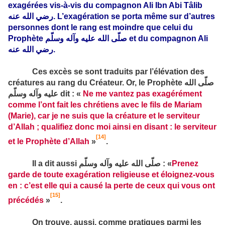
exagérées vis-à-vis du compagnon
Ali Ibn Abi
Tâlib
رضي الله عنه
. L’exagération se porta même sur d’autres
personnes dont le rang est moindre que celui du
Prophète
صلّى الله عليه وآله وسلّم
et du compagnon Ali
رضي الله عنه
.
Ces excès se sont traduits par l’élévation des
créatures au rang du Créateur. Or, le Prophète
صلّى الله
عليه وآله وسلّم
dit : «
Ne me vantez pas exagérément
comme l’ont fait les chrétiens avec le fils de Mariam
(Marie), car je ne suis que la créature et le serviteur
d’Allah ; qualifiez donc moi ainsi en disant : le serviteur
[14]
et le Prophète d’Allah
»
.
Il a dit aussi
صلّى الله عليه وآله وسلّم
: «
Prenez
garde de toute exagération religieuse et éloignez-vous
en : c’est elle qui a causé la perte de ceux qui vous ont
[15]
précédés
»
.
On trouve, aussi, comme pratiques parmi les