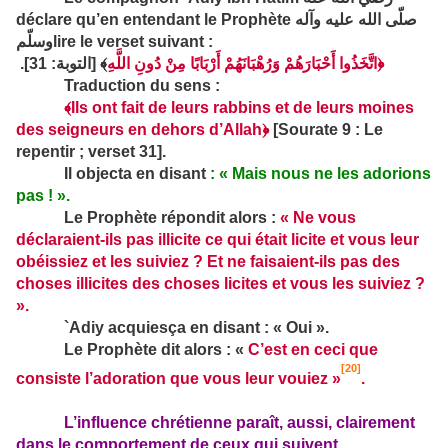
déclare qu’en enten­dant le Prophète
صلّى الله عليه وآله
وسلّم
lire le verset suivant :
].
: 31
﴾ [التوبة
﴿اتَّخَذُوا أَحْبَارَهُمْ وَرُهْبَانَهُمْ أَرْبَابًا مِنْ دُونِ اللَّهِ
Traduction du sens :
﴾
Ils ont fait de leurs rabbins et de leurs moines
des seign­eurs en dehors d’Allah
﴿
[Sourate 9 : Le
repentir ; verset 31].
Il objecta en disant
: « Mais nous ne les adorions
pas ! ».
Le Prophète répondit alors :
« Ne vous
déclaraient-ils pas illicite ce qui était licite et vous leur
obéissiez et les suiviez ? Et ne faisaient-ils pas des
choses illicites des choses licites et vous les suiviez ?
».
`Adiy acquiesça en disant : « Oui ».
Le Prophète dit alors : «
C’est en ceci que
[20]
consiste l’adoration que vous leur vouiez »
.
L’influence chrétienne paraît, aussi, clairement
dans le comportement de ceux qui suivent