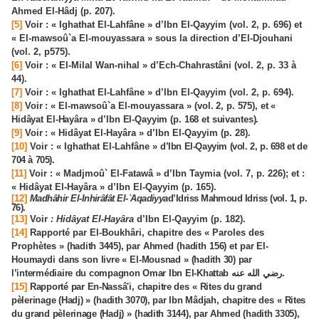
Ahmed El-Hâdj (p. 207).
[5]
Voir : « Ighathat El-Lahfâne » d’Ibn El-Qayyim (vol. 2, p. 696) et
« El-mawsoû`a El-mouyassara » sous la direction d’El-Djouhani
(vol. 2, p575).
[6]
Voir : « El-Milal Wan-nihal » d’Ech-Chahrastâni (vol. 2, p. 33 à
44).
[7]
Voir : « Ighathat El-Lahfâne » d’Ibn El-Qayyim (vol. 2, p. 694).
[8]
Voir :
« El-mawsoû`a El-mouyassara »
(vol. 2, p. 575), et «
Hidâyat El-Hayâra » d’Ibn El-Qayyim (p. 168 et suivantes).
[9]
Voir :
« Hidâyat El-Hayâra » d’Ibn El-Qayyim (p. 28).
[10]
Voir : « Ighathat El-Lahfâne »
d’Ibn El-Qayyim (vol. 2, p. 698 et de
704 à 705).
[11]
Voir : « Madjmoû` El-Fatawâ » d’Ibn Taymia (vol. 7, p. 226); et :
« Hidâyat El-Hayâra » d’Ibn El-Qayyim (p. 165).
[12]
Madhâhir El-Inhirâfât El-`Aqadiyya
d’Idriss Mahmoud Idriss (vol. 1, p.
76).
[13]
Voir
: Hidâyat El-Hayâra
d’Ibn El-Qayyim (p. 182).
[14]
Rapporté par El-Boukhâri, chapitre des « Paroles des
Prophètes »
(hadith 3445),
par Ahmed (hadith 156) et
par El-
Houmaydi dans son
livre
«
El-Mousnad
»
(hadith 30) par
l’intermédiaire du compagnon Omar Ibn El-Khattab
رضي الله عنه
.
[15]
Rapporté par En-Nassâ'i
,
chapitre des
«
Rites du grand
pèlerinage (Hadj)
»
(hadith 3070), par Ibn Mâdjah
,
chapitre des
«
Rites
du grand pèlerinage (Hadj)
»
(hadith 3144), par Ahmed (hadith 3305),