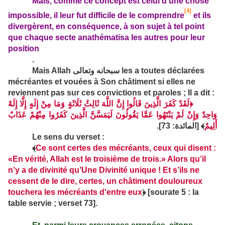
Mais, comme ce concept est celui d’une chose
[4]
impossible, il leur fut difficile de le comprendre
et ils
divergèrent, en conséquence, à son sujet à tel point
que chaque secte ana­thématisa les autres pour leur
position
.
Mais Allah
سبحانه وتعالى
les a toutes déclarées
mécréantes et vouées à Son châtiment si elles ne
reviennent pas sur ces convictions et paroles ; Il a dit :
﴿لَقَدْ كَفَرَ الَّذِينَ قَالُوا إِنَّ اللَّهَ ثَالِثُ ثَلَاثَةٍ وَمَا مِنْ إِلَهٍ إِلَّا إِلَهٌ
وَاحِدٌ وَإِنْ لَمْ يَنْتَهُوا عَمَّا يَقُولُونَ لَيَمَسَّنَّ الَّذِينَ كَفَرُوا مِنْهُمْ عَذَابٌ
أَلِيمٌ
﴾ [المائدة: 73].
Le sens du verset :
﴾
Ce sont certes des mécréants, ceux qui disent :
«En vérité, Allah est le troisième de trois.» Alors qu’il
n’y a de divinité qu’Une Divinité unique ! Et s’ils ne
cessent de le dire, certes, un châtiment douloureux
touchera les mécréants d'entre eux
﴿
[sourate 5 : la
table servie ; verset 73].