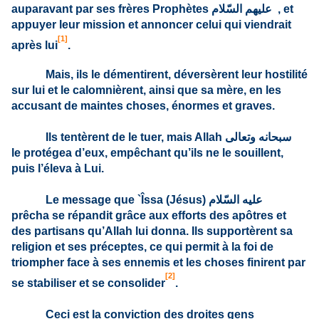
auparavant par ses frères Prophètes
عليهم السّلام
, et
appuyer leur mission et annoncer celui qui viendrait
[1]
après lui
.
Mais, ils le démentirent, déversèrent leur hostilité
sur lui et le calomnièrent, ainsi que sa mère, en les
accusant de maintes choses, énormes et graves.
Ils tentèrent de le tuer, mais Allah
سبحانه وتعالى
le protégea d’eux, empêchant qu’ils ne le souillent,
puis l’éleva à Lui.
Le message que `Îssa (Jésus)
عليه السّلام
prêcha se répandit grâce aux efforts des apôtres et
des partisans qu’Allah lui donna. Ils supportèrent sa
religion et ses préceptes, ce qui permit à la foi de
triompher face à ses ennemis et les choses finirent par
[2]
se stabiliser et se consolider
.
Ceci est la conviction des droites gens