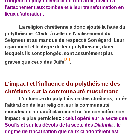
l’origine du polythéisme et de l’idolâtrie, revient à
l’attache­ment aux tombes et à leur transformation en
lieux d’adoration.
La religion chrétienne a donc ajouté la faute du
poly­théisme ‑
Chirk
‑ à celle de l’avilissement du
Seigneur et au manque de respect à Son égard. Leur
égarement et le degré de leur polythéisme, dans
lesquels ils sont plongés, sont assurément plus
[11]
graves que ceux des Juifs
.
L’impact et l’influence du polythéisme des
chrétiens sur la communauté musulmane
L’influence du polythéisme des chrétiens, après
l’alté­ration de leur religion, sur la communauté
musulmane apparaît clairement si l’on considère son
impact le plus pernicieu
x :
celui opéré sur la secte des
Soufis
et sur les dévots de la secte des
Djahmia
;
le
dogme de l’incarnation que ceux-ci adoptèrent est