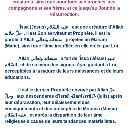
créatures, ainsi que pour tous ses proches, ses
compagnons et ses frères, et ce jusqu’au Jour de la
Résurrection.
`Îssa (Jésus)
عليه السّلام
est une créature d’Allah
جلّ جلاله
. Il est Son serviteur et Prophète. Il est la
parole d'Allah
سبحانه وتعالى
projetée en Mariam
(Marie), ainsi que l’âme insufflée en elle créée par Lui.
Allah
سبحانه وتعالى
a fait de `Îssa (Jésus)
عليه
السّلام
et de sa mère des signes
‑Âya
‑ guidant à Lui,
perceptibles à la nature de leurs nai­ssances et de leurs
éducations.
Il est le dernier Prophète envoyé par Allah
عزّ
وجلّ
aux descend­ants d’Israïl
‑Banî Isrâ'îl
- (juifs) après
leur dépravation, leur délaissement des
enseignements et des préceptes de Moussâ (Moïse)
عليه السّلام
et après la disparition de leur âme
religieuse à cause de leurs tendances matérialistes.