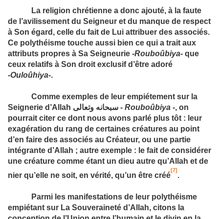
La religion chrétienne a donc ajouté, à la faute
de l’avilis­sement du Seigneur et du manque de respect
à Son égard, celle du fait de Lui attribuer des associés.
Ce polythéisme touche aussi bien ce qui a trait aux
attributs propres à Sa Seigneurie
‑Rouboûbiya
‑ que
ceux relatifs à Son droit exclusif d’être adoré
‑Ouloûhiya
‑.
Comme exemples de leur empiétement sur la
Seignerie d’Allah
سبحانه وتعالى
-
Rouboûbiya
-, on
pourrait citer ce dont nous avons parlé plus tôt : leur
exagération du rang de certaines créatures au point
d’en faire des associés au Créateur, ou une partie
intégrante d’Allah ; autre exemple : le fait de considérer
une créature comme étant un dieu autre qu’Allah et de
[7]
nier qu’elle ne soit, en vérité, qu’un être créé
.
Parmi les manifestations de leur polythéisme
em­piétant sur La Souveraineté d’Allah, citons la
conception de l’Union entre l’humain et le divin en la