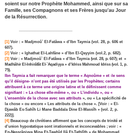
soient sur notre Prophète Mohammed, ainsi que sur sa
Famille, ses Compagnons et ses Frères jusqu'au Jour
de la Résurrection.
____________________
[1]
Voir : « Madjmoû` El-Fatâwa » d’Ibn Taymia (vol. 28, p. 606 et
607).
[2]
Voir : « Ighathat El-Lahfâne » d’Ibn El-Qayyim (vol.2, p. 682).
[3]
Voir :
« Madjmoû` El-Fatâwa » d’Ibn Taymia
(vol. 28, p. 607); et
«
Madhâhir El-Inhirâfât El-`Aqadiyya
»
d’Idriss Mahmoud Idriss (vol. 1, p.
75).
Ibn Taymia a fait remarquer que le terme « Aqnoûme » et ‑le sens
qu’il désigne‑ n’ont pas été utilisés par les Prophètes; certains
attribuent à ce terme une origine latine et le définissent comme
signifiant : « La chose elle-même », ou « L’individu », ou «
L’ensemble de la chose avec ses attributs
», ou « La spécificité de
la chose » ou encore « Les attributs de la chose ». [Voir : « El-
Djawâb Es-Sahîh Li Mane Baddala Dine El-Massîh » (vol. 2, p.
222)].
[4]
Beaucoup de chrétiens affirment que les concepts de trinité et
d’union
hypostatique sont irrationnels et inconcevables ; voir :
«
En-Nassrâniyya
Mina Et-Tawhîd Ilâ Et-Tathlîth » de Mohammad