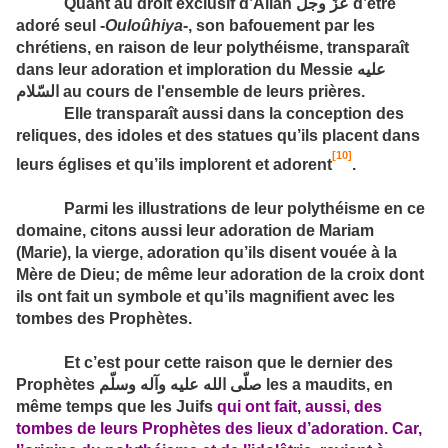
Quant au droit exclusif d’Allah
عزّ وجلّ
d’être
adoré seul ‑
Ouloûhiya
‑, son bafouement par les
chrétiens, en raison de leur polythéisme, transparaît
dans leur adoration et imploration du Messie
عليه
السّلام
au cours de l'ensemble de leurs prières.
Elle transparaît aussi dans la conception des
reliques, des idoles et des statues qu’ils placent dans
[10]
leurs églises et qu’ils implorent et adorent
.
Parmi les illustrations de leur polythéisme en ce
domaine, citons aussi leur adoration de Mariam
(Marie), la vierge, adoration qu’ils disent vouée à la
Mère de Dieu; de même leur adoration de la croix dont
ils ont fait un symbole et qu’ils magnifient avec les
tombes des Prophètes.
Et c’est pour cette raison que le dernier des
Prophètes
صلّى الله عليه وآله وسلّم
les a maudits, en
même temps que les Juifs
qui ont fait, aussi, des
tombes de leurs Prophètes des lieux d’adoration. Car,