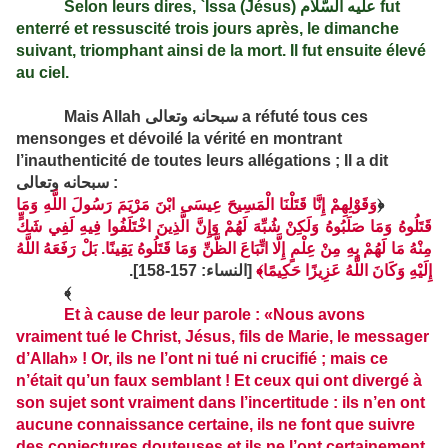
Selon leurs dires, `Îssa (Jésus)
عليه السّلام
fut
enterré et ressuscité trois jours après, le dimanche
suivant, triomphant ainsi de la mort. Il fut ensuite élevé
au ciel.
Mais Allah
سبحانه وتعالى
a réfuté tous ces
mensonges et dévoilé la vérité en montrant
l’inauthenticité de toutes leurs allégations ; Il a dit
سبحانه وتعالى
:
وَقَوْلِهِمْ إِنَّا قَتَلْنَا الْمَسِيحَ عِيسَى ابْنَ مَرْيَمَ رَسُولَ اللَّهِ وَمَا
﴿
قَتَلُوهُ وَمَا صَلَبُوهُ وَلَكِنْ شُبِّهَ لَهُمْ وَإِنَّ الَّذِينَ اخْتَلَفُوا فِيهِ لَفِي شَكٍّ
مِنْهُ مَا لَهُمْ بِهِ مِنْ عِلْمٍ إِلَّا اتِّبَاعَ الظَّنِّ وَمَا قَتَلُوهُ يَقِينًا. بَلْ رَفَعَهُ اللَّهُ
.
[النساء: 157-158]
إِلَيْهِ وَكَانَ اللَّهُ عَزِيزًا حَكِيمًا﴾
﴾
Et à cause de leur parole : «Nous avons
vraiment tué le Christ, Jésus, fils de Marie, le messager
d’Allah» ! Or, ils ne l’ont ni tué ni crucifié ; mais ce
n’était qu’un faux semblant ! Et ceux qui ont divergé à
son sujet sont vraiment dans l’incertitude : ils n’en ont
aucune connaissance certaine, ils ne font que suivre
des conjectures douteuses et ils ne l’ont certainement