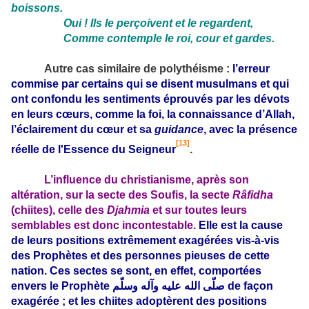
boissons.
Oui ! Ils le perçoivent et le regardent,
Comme contemple le roi, cour et gardes.
Autre cas similaire de polythéisme :
l’erreur
commise par certains qui se disent musulmans et qui
ont confondu les sentiments éprouvés par les dévots
en leurs cœurs, comme la foi, la connaissance d’Allah,
l’éclairement du cœur et sa
guid­ance
, avec la présence
[13]
réelle de l'Essence du Seigneur
.
L’influence du christianisme, après son
altération, sur la secte des Soufis, la secte
Râfidha
(chiites), celle des
Djahmia
et sur toutes leurs
semblables est donc incontestable.
Elle est la cause
de leurs positions extrêmement exagérées vis-à-vis
des Prophètes et des personnes pieuses de cette
nation. Ces sectes se sont, en effet, comportées
envers le Prophète
صلّى الله عليه وآله وسلّم
de façon
exagérée ; et les chiites adoptèrent des positions