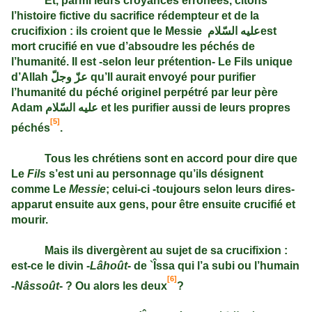
Et, parmi leurs croyances erronées, citons
l’histoire fictive du sacrifice rédempteur et de la
crucifixion : ils croient que le Messie
عليه السّلام
est
mort crucifié en vue d’absoudre les péchés de
l’humanité. Il est ‑selon leur prétention‑ Le Fils unique
d’Allah
عزّ وجلّ
qu’Il aurait envoyé pour purifier
l’humanité du péché originel perpétré par leur père
Adam
عليه السّلام
et les purifier aussi de leurs propres
[5]
péchés
.
Tous les chrétiens sont en accord pour dire que
Le
Fils
s’est uni au personnage qu’ils désignent
comme Le
Messie
; celui-ci ‑toujours selon leurs dires‑
apparut ensuite aux gens, pour être ensuite crucifié et
mourir.
Mais ils divergèrent au sujet de sa crucifixion :
est-ce le divin
‑Lâhoût
‑ de `Îssa qui l’a subi ou l’humain
[6]
‑
Nâssoût
‑ ? Ou alors les deux
?