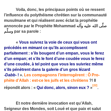
Voila, donc, les principaux points où se ressent
l’influence du polythéisme chrétien sur la communauté
musulmane et qui réalisent avec éclat la prophétie
annoncée par le Prophète Mohammad
صلّى الله عليه وآله
وسلّم
par sa parole :
«
Vous suivrez la voie de ceux qui vous ont
précédés en mimant ce qu’ils accomplissent
parfaitement : s’ils bougent d’un empan, vous le ferez
d’un empan; et s’ils le font d’une coudée vous le ferez
d’une coudée, à tel point que vous les suivriez même
s’ils pénètrent dans la galerie d’un gros lézard
‑Dabb
- !
».
Les compagnons l’interrogèrent : Ô Pro­
phète d’Allah : est-ce les juifs et les chrétiens
?! Il
[22]
répondit alors : «
Qui donc, alors, sinon eux ?
»
.
Et notre dernière invocation est qu'Allah,
Seigneur des Mondes, soit Loué et que paix et salut