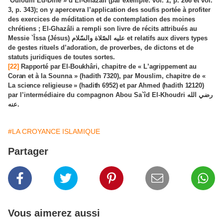
`Ouloûm Ed-Dîne » d’El-Ghazâli (par exemple: vol. 1, p. 266 et vol.
3, p. 343); on y apercevra l’application des soufis portée à profiter
des exercices de méditation et de contemplation des moines
chrétiens ; El-Ghazâli a rempli son livre de récits attribués au
Messie `Îssa (Jésus)
عليه الصّلاة والسّلام
et relatifs aux divers types
de gestes rituels d’adoration, de proverbes, de dictons et de
statuts juridiques de toutes sortes.
[22]
Rapporté par El-Boukhâri
, chapitre de « L
’agrippement au
Coran
et à la Sounna » (hadith 7320), par Mouslim, chapitre de «
La
science religieuse » (hadith 6952) et par Ahmed (hadith 12120)
par l’intermédiaire du compagnon Abou Sa`îd El-Khoudri
رضي الله
عنه
.
#LA CROYANCE ISLAMIQUE
Partager
Vous aimerez aussi