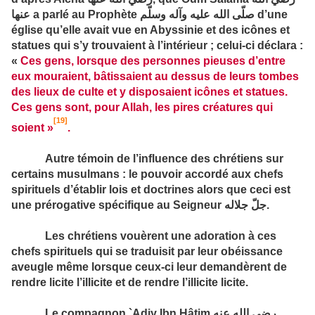
عنها
a parlé au Prophète
صلّى الله عليه وآله وسلّم
d’une
église qu’elle avait vue en Abyssinie et des icônes et
statues qui s’y trouvaient à l’intérieur ; celui-ci déclara :
«
Ces gens, lorsque des personnes pieuses d’entre
eux mourai­ent, bâti­ssaient au dessus de leurs tombes
des lieux de culte et y disposaient icônes et statues.
Ces gens sont, pour Allah, les pires créatures qui
[19]
soient »
.
Autre témoin de l’influence des chrétiens sur
certains musulmans : le pouvoir accordé aux chefs
spirituels d’établir lois et doctrines alors que ceci est
une prérogative spécifique au Seigneur
جلّ جلاله
.
Les chrétiens vouèrent une adoration à ces
chefs spirituels qui se traduisit par leur obéissance
aveugle même lorsque ceux-ci leur demandèrent de
rendre licite l’illicite et de rendre l’illicite licite.
Le compagnon `Adiy Ibn Hâtim
رضي الله عنه