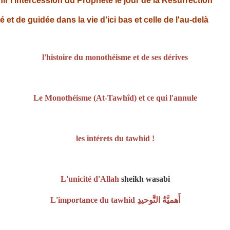
nir l'intercession du Prophète le jour de la Résurrection
 et de guidée dans la vie d'ici bas et celle de l'au-delà
l'histoire du monothéisme et de ses dérives
Le Monothéisme (At-Tawhîd) et ce qui l'annule
les intérets du tawhid !
L'unicité d'Allah
sheikh wasabi
L'importance du tawhid أَهميَّةُ التَّوحيدِ