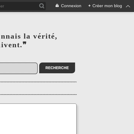
Connexion
+
Créer mon blog
s la vérité,‎ ‎ ‎ ‎ ‎ ‎ ‎ ‎ ‎
la suivent.❞