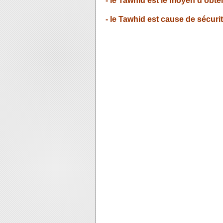
- le Tawhid est le moyen d'obte
- le Tawhid est cause de sécurité