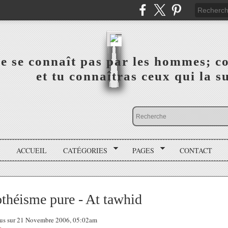
a vérité ne se connaît pas par les hommes; connai
 ‎ ‎ ‎ ‎ ‎ ‎ ‎ ‎ ‎ ‎ ‎ ‎ ‎ ‎ et tu connaîtras ceux qui 
ACCUEIL
CATÉGORIES
PAGES
CONTACT
héisme pure - At tawhid
 tous sur 21 Novembre 2006, 05:02am