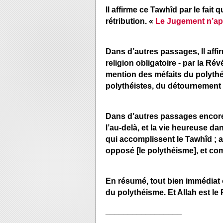
Il affirme ce Tawhîd par le fait 
rétribution. «
Le Jugement n’app
Dans d’autres passages, Il affir
religion obligatoire - par la Révé
mention des méfaits du polythé
polythéistes, du détournement d
Dans d’autres passages encore,
l’au-delà, et la vie heureuse da
qui accomplissent le Tawhîd ; a
opposé [le polythéisme], et comm
En résumé, tout bien immédiat o
du polythéisme. Et Allah est le
_________________