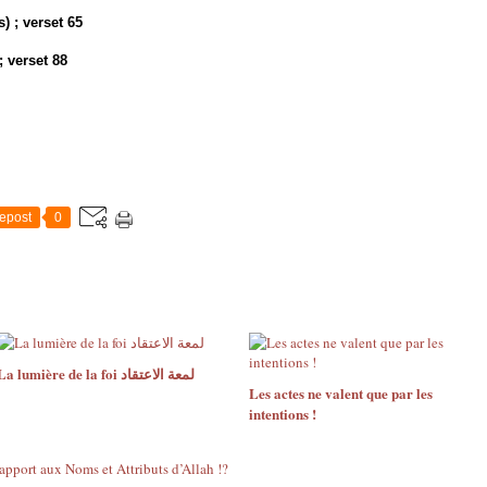
) ; verset 65
; verset 88
epost
0
La lumière de la foi لمعة الاعتقاد
Les actes ne valent que par les
intentions !
pport aux Noms et Attributs d’Allah !?