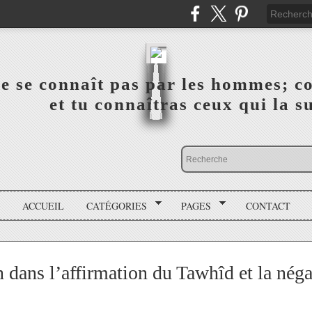
a vérité ne se connaît pas par les hommes; connai
 ‎ ‎ ‎ ‎ ‎ ‎ ‎ ‎ ‎ ‎ ‎ ‎ ‎ ‎ et tu connaîtras ceux qui 
ACCUEIL
CATÉGORIES
PAGES
CONTACT
dans l’affirmation du Tawhîd et la négat