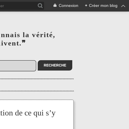
Connexion
+
Créer mon blog
s la vérité,‎ ‎ ‎ ‎ ‎ ‎ ‎ ‎ ‎
la suivent.❞
ion de ce qui s’y