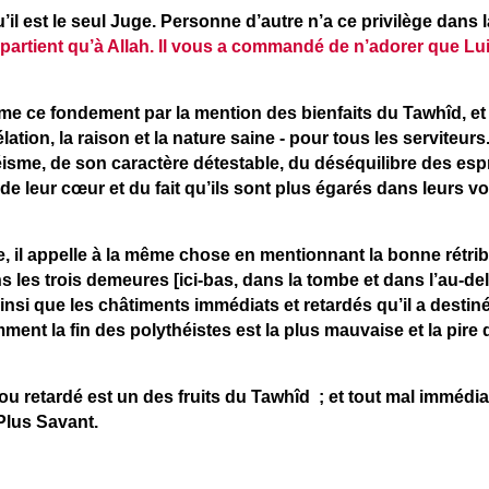
qu’il est le seul Juge. Personne d’autre n’a ce privilège dans l
artient qu’à Allah. Il vous a commandé de n’adorer que Lu
me ce fondement par la mention des bienfaits du Tawhîd, et le
lation, la raison et la nature saine - pour tous les serviteurs.
isme, de son caractère détestable, du déséquilibre des espr
e leur cœur et du fait qu’ils sont plus égarés dans leurs vo
 il appelle à la même chose en mentionnant la bonne rétrib
ns les trois demeures [ici-bas, dans la tombe et dans l’au-de
insi que les châtiments immédiats et retardés qu’il a desti
ent la fin des polythéistes est la plus mauvaise et la pire d
u retardé est un des fruits du Tawhîd ; et tout mal immédiat
 Plus Savant.