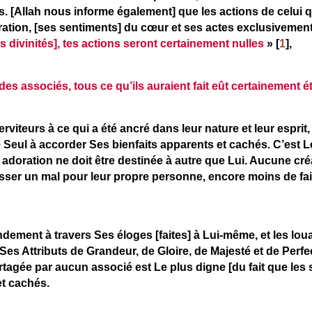
s. [Allah nous informe également] que les actions de celui q
ration, [ses sentiments] du cœur et ses actes exclusivement 
es divinités], tes actions seront certainement nulles
» [
1
],
 des associés, tous ce qu’ils auraient fait eût certainement é
rviteurs à ce qui a été ancré dans leur nature et leur esprit,
e Seul à accorder Ses bienfaits apparents et cachés. C’est L
 adoration ne doit être destinée à autre que Lui. Aucune créa
sser un mal pour leur propre personne, encore moins de fair
ondement à travers Ses éloges [faites] à Lui-même, et les lou
es Attributs de Grandeur, de Gloire, de Majesté et de Perfec
rtagée par aucun associé est Le plus digne [du fait que les 
et cachés.