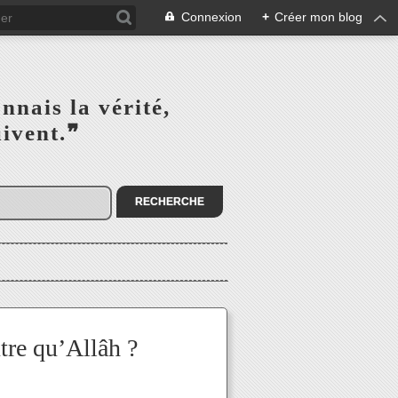
Connexion
+
Créer mon blog
s la vérité,‎ ‎ ‎ ‎ ‎ ‎ ‎ ‎ ‎
la suivent.❞
utre qu’Allâh ?