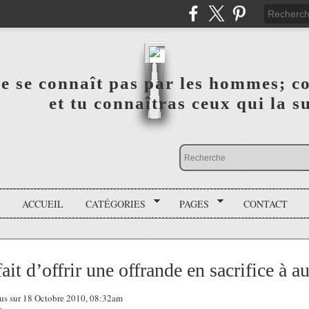
a vérité ne se connaît pas par les hommes; connai
 ‎ ‎ ‎ ‎ ‎ ‎ ‎ ‎ ‎ ‎ ‎ ‎ ‎ ‎ et tu connaîtras ceux qui 
ACCUEIL
CATÉGORIES
PAGES
CONTACT
ait d’offrir une offrande en sacrifice à a
tous sur 18 Octobre 2010, 08:32am