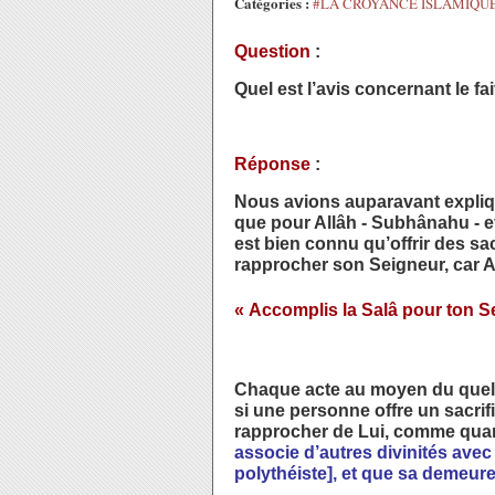
Catégories :
#LA CROYANCE ISLAMIQU
Question
:
Quel est l’avis concernant le fai
Réponse
:
Nous avions auparavant expliqué
que pour Allâh - Subhânahu - et 
est bien connu qu’offrir des s
rapprocher son Seigneur, car Al
« Accomplis la Salâ pour ton Se
Chaque acte au moyen du quelle
si une personne offre un sacrif
rapprocher de Lui, comme quand 
associe d’autres divinités avec A
polythéiste], et que sa demeure 