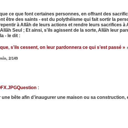
que ce que font certaines personnes, en offrant des sacrifi
 être des saints - est du polythéisme qui fait sortir la pers
epentir à Allâh de leurs actions et rendre leurs sacrifices à A
lâh Seul ; Et ainsi, s’ils agissent de la sorte, Allâh leur par
- le dit :
 que, s’ils cessent, on leur pardonnera ce qui s’est passé »
mîn, 2/149
Question
:
er une bête afin d’inaugurer une maison ou sa construction, e