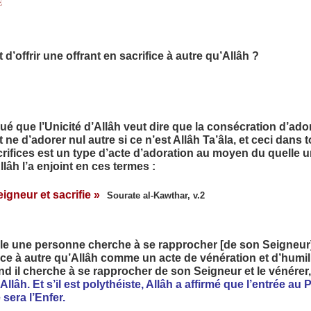
E
t d’offrir une offrant en sacrifice à autre qu’Allâh ?
 que l’Unicité d’Allâh veut dire que la consécration d’ador
ne d’adorer nul autre si ce n’est Allâh Ta’âla, et ceci dans to
acrifices est un type d’acte d’adoration au moyen du quelle
lâh l’a enjoint en ces termes :
igneur et sacrifie »
Sourate al-Kawthar, v.2
 une personne cherche à se rapprocher [de son Seigneur] e
ice à autre qu’Allâh comme un acte de vénération et d’humili
il cherche à se rapprocher de son Seigneur et le vénérer, a
llâh. Et s’il est polythéiste, Allâh a affirmé que l’entrée au P
sera l’Enfer.