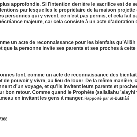
lus approfondie. Si l’intention derrière le sacrifice est de
entions par lesquelles le propriétaire de la maison projette 
 personnes qui y vivent, ce n’est pas permis, et cela fait par
écréance majeure, car cela consiste à un acte d’adoration qu
mme un acte de reconnaissance pour les bienfaits qu’Allâh - T
t que la personne invite ses parents et ses proches à cette o
onnes font, comme un acte de reconnaissance des bienfaits
t de pouvoir y vivre, au lieu de louer. De la même manière, 
nnent d’un voyage, et qu’ils invitent leurs parents et proc
ur bon retour. Comme quand le Prophète (sallallahu ’alayhi 
hameau en invitant les gens à manger.
Rapporté par al-Bukhârî
/388