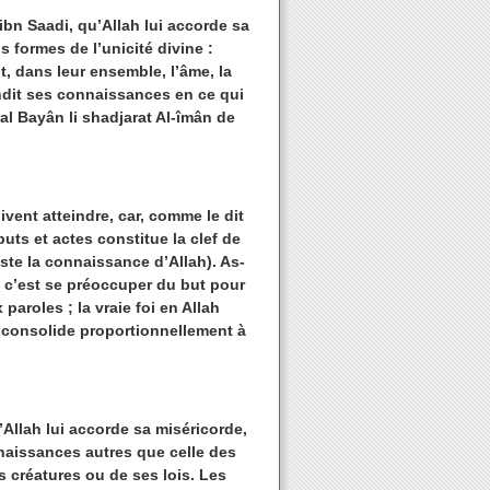
n Saadi, qu’Allah lui accorde sa
 formes de l’unicité divine :
t, dans leur ensemble, l’âme, la
ofondit ses connaissances en ce qui
al Bayân li shadjarat Al-îmân de
vent atteindre, car, comme le dit
uts et actes constitue la clef de
este la connaissance d’Allah). As-
h c’est se préoccuper du but pour
paroles ; la vraie foi en Allah
e consolide proportionnellement à
llah lui accorde sa miséricorde,
naissances autres que celle des
 créatures ou de ses lois. Les