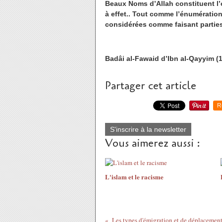
Beaux Noms d’Allah constituent l’o
à effet.. Tout comme l’énumération
considérées comme faisant parties 
Badâi al-Fawaid d’Ibn al-Qayyim (1
Partager cet article
R
S'inscrire à la newsletter
Vous aimerez aussi :
L'islam et le racisme
Les types d'émigration et de déplacement