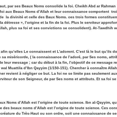
, par ses Beaux Noms consolide la foi. Cheikh Abd ar Rahman ib
a foi aux Beaux Noms d’Allah et leur connaissance comportent trois
e de la divinité et celle des Baux Noms. ces trois formes constituen
 la détresse », l’origine et la fin de la foi. Plus le serviteur appr
llah, plus sa foi et ses convictions se consolident). At-Tawdhih w
 qu’elles Le connaissent et L’adorent. C’est là le but qu’ils doi
 sa miséricorde, ( la connaissance de l’adoré, par Ses noms, attrib
e leur message ; car du début à la fin, l’objectif de ce message r
 wal Muattila d’Ibn Qayyim (1/150-151). Chercher à connaître Alla
er revient à négliger ce but. La foi ne se limite pas seulement aux 
rviteur de son Seigneur, de par Ses noms et attributs. Et sa foi s
s d’Allah est l’origine de toute science. Ibn al-Qayyim, qu’A
ce des beaux noms d’Allah est l’origine de toute science. Ces con
créature du Très-Haut ou son ordre, soit une connaissance de ses