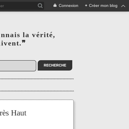
Connexion
+
Créer mon blog
s la vérité,‎ ‎ ‎ ‎ ‎ ‎ ‎ ‎ ‎
la suivent.❞
rès Haut