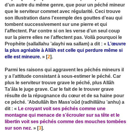
d’un autre du même genre, que pour un péché mineur
que le serviteur commet avec régularité. Ceci trouve
son illustration dans l’exemple des gouttes d’eau qui
tombent successivement sur une pierre et qui
l’affectent. Par contre si on les verse d’un seul coup
sur la pierre elles ne l’affectent pas. Voilà pourquoi le
Prophète (sallallahu ’alayhi wa sallam) a dit : «
L’œuvre
la plus agréable à Allâh est celle qui perdure même si
elle est mineure.
» [
2
].
Parmi les raisons qui aggravent les péchés mineurs il
y a l’attitude consistant à sous-estimer le péché. Car
plus le serviteur trouve grave le péché, plus Allâh
Ta’âla le juge grave. Car le fait de le trouver grave
résulte de la répugnance du cœur et de sa haine pour
ce péché. ’Abdullâh Ibn Mass’oûd (radhillâhu ’anhu) a
dit : «
Le croyant voit ses péchés comme une
montagne qui menace de s’écrouler sur sa tête et le
libertin voit ses péchés comme des mouches tombées
sur son nez.
» [
3
].