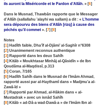
ils auront la Miséricorde et le Pardon d’Allâh.
» [
6
]
Dans le Musnad, Thawbân rapporte que le Messager
d’Allâh (sallallahu ’alayhi wa sallam) a dit : «
L’homme
sera dépourvu des biens d’Allâh
[rizq] à cause des
péchés qu’il commet
». [
7
] [
8
]
Notes
[
1
] Hadîth faible, Dha’îf al-Djâmi’ al-Saghîr n°6308
[
2
] Unanimement reconnus authentique
[
3
] Rapporté dans les deux Sahîh
[
4
] Kitâb « Moukhtasar Minhâj al-Qâsidîn » de Ibn
Qoudâma al-Maqdissî, p.313
[
5
] Coran, 7/165
[
6
] Hadîth Sahîh dans le Musnad de l’Imâm Ahmad,
rapporté aussi par al-Haythamî dans « Madjmu’a al-
Zawâ-îd »
[
7
] Rapporté par Ahmad, al-Hâkim dans « al-
Mustadrak » avec un isnâd Sahîh
[
8
] Kitâb « ad-Dâ-a wad-Dawâ-a » de l’Imâm Ibn al-