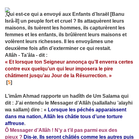
Qui est-ce qui a envoyé aux Enfants d’Israël [Banu
Isrâ-îl] un peuple fort et cruel ? Ils attaquèrent leurs
maisons, ils tuèrent les hommes, ils capturèrent les
femmes et les enfants, ils brûlèrent leurs maisons et
volèrent leurs richesses. Il les envoyâmes une
deuxième fois afin d’exterminer ce qui restait.
Allâh - Ta’âla - dit :
« Et lorsque ton Seigneur annonça qu’Il enverra certes
contre eux quelqu’un qui leur imposera le pire
châtiment jusqu’au Jour de la Résurrection. »
[
5
]
L’imâm Ahmad rapporte un hadîth de Um Salama qui
dit : J’ai entendu le Messager d’Allâh (sallallahu ’alayhi
wa sallam) dire : «
Lorsque les péchés apparaissent
dans ma nation, Allâh les châtie tous d’une torture
affreuse
.
Ô Messager d’Allâh ! N’y a t’il pas parmi eux des
pieux ?
Dis-je. Ils seront châtiés comme les autres puis