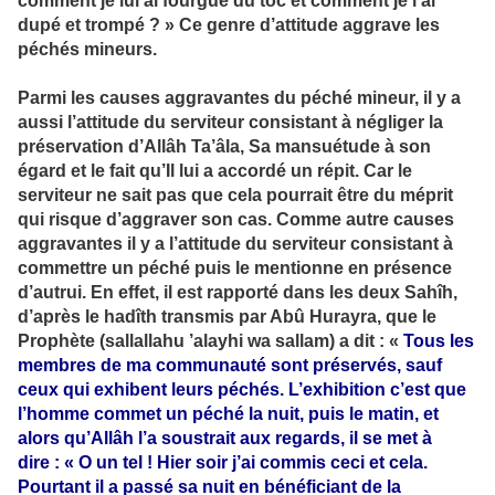
comment je lui ai fourgué du toc et comment je l’ai
dupé et trompé ? » Ce genre d’attitude aggrave les
péchés mineurs.
Parmi les causes aggravantes du péché mineur, il y a
aussi l’attitude du serviteur consistant à négliger la
préservation d’Allâh Ta’âla, Sa mansuétude à son
égard et le fait qu’Il lui a accordé un répit. Car le
serviteur ne sait pas que cela pourrait être du méprit
qui risque d’aggraver son cas. Comme autre causes
aggravantes il y a l’attitude du serviteur consistant à
commettre un péché puis le mentionne en présence
d’autrui. En effet, il est rapporté dans les deux Sahîh,
d’après le hadîth transmis par Abû Hurayra, que le
Prophète (sallallahu ’alayhi wa sallam) a dit : «
Tous les
membres de ma communauté sont préservés, sauf
ceux qui exhibent leurs péchés. L’exhibition c’est que
l’homme commet un péché la nuit, puis le matin, et
alors qu’Allâh l’a soustrait aux regards, il se met à
dire : « O un tel ! Hier soir j’ai commis ceci et cela.
Pourtant il a passé sa nuit en bénéficiant de la