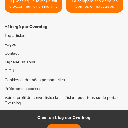
< [Dossier] Le takfir (le fait
La comparaison entre les
d'éxcommunier un individu
bonnes et mauvaises
de l'islam ) et Les takfiris
oeuvres >
contemporains
Hébergé par Overblog
Top articles
Pages
Contact
Signaler un abus
C.G.U.
Cookies et données personnelles
Préférences cookies
Voir le profil de convertistoislam - l'islam pour tous sur le portail
Overblog
Créer un blog sur Overblog