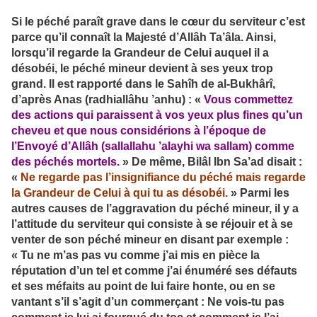
Si le péché paraît grave dans le cœur du serviteur c’est
parce qu’il connaît la Majesté d’Allâh Ta’âla. Ainsi,
lorsqu’il regarde la Grandeur de Celui auquel il a
désobéi, le péché mineur devient à ses yeux trop
grand. Il est rapporté dans le Sahîh de al-Bukhârî,
d’après Anas (radhiallâhu ’anhu) : «
Vous commettez
des actions qui paraissent à vos yeux plus fines qu’un
cheveu et que nous considérions à l’époque de
l’Envoyé d’Allâh (sallallahu ’alayhi wa sallam) comme
des péchés mortels.
» De même, Bilâl Ibn Sa’ad disait :
«
Ne regarde pas l’insignifiance du péché mais regarde
la Grandeur de Celui à qui tu as désobéi.
» Parmi les
autres causes de l’aggravation du péché mineur, il y a
l’attitude du serviteur qui consiste à se réjouir et à se
venter de son péché mineur en disant par exemple :
« Tu ne m’as pas vu comme j’ai mis en pièce la
réputation d’un tel et comme j’ai énuméré ses défauts
et ses méfaits au point de lui faire honte, ou en se
vantant s’il s’agit d’un commerçant : Ne vois-tu pas