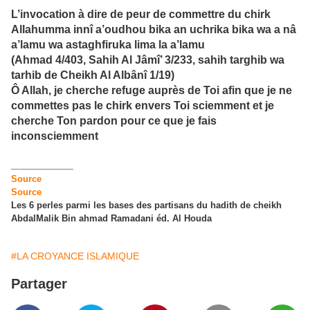
L’invocation à dire de peur de commettre du chirk
Allahumma innî a’oudhou bika an uchrika bika wa a nâ
a’lamu wa astaghfiruka lima la a’lamu
(Ahmad 4/403, Sahih Al Jâmî’ 3/233, sahih targhib wa
tarhib de Cheikh Al Albânî 1/19)
Ô Allah, je cherche refuge auprès de Toi afin que je ne
commettes pas le chirk envers Toi sciemment et je
cherche Ton pardon pour ce que je fais
inconsciemment
__________
Source
Source
Les 6 perles parmi les bases des partisans du hadith de cheikh
AbdalMalik Bin ahmad Ramadani éd. Al Houda
#LA CROYANCE ISLAMIQUE
Partager