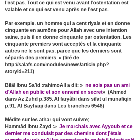
l’est pas. Tout ce qui est venu avant l’ostentation est
valable et ce qui est venu après ne l’est pas.
Par exemple, un homme qui a cent riyals et en donne
cinquante en aumône pour Allah avec une intention
saine, puis il en donne cinquante par ostentation. Les
cinquante premiers sont acceptés et la cinquante
autres ne le sont pas, parce que les derniers sont
séparés des premiers. » (tiré de
http://salafs.com/modules/news/article.php?
storyid=211)
Bilâl Ibnu Sa’id :rahimoAll a dit: »
ne sois pas un ami
d’Allah en public et son ennemi en secret
» (Ahmed
dans Az Zuhd p.385, Al faryâbi dans sifat ul munafiqin
p.91, Al Bayhaqi dans Les branches 6548)
Médite sur les athar qui vont suivre;
Hammâd ibnu Zayd :»
Je marchais avec Ayyoub et ce
dernier me conduisit par des chemins dont j’étais