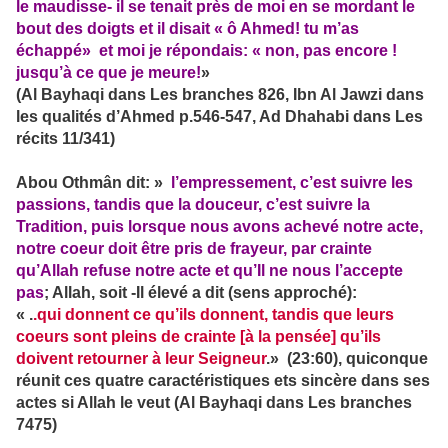
le maudisse- il se tenait près de moi en se mordant le
bout des doigts et il disait « ô Ahmed! tu m’as
échappé» et moi je répondais: « non, pas encore !
jusqu’à ce que je meure!
»
(Al Bayhaqi dans Les branches 826, Ibn Al Jawzi dans
les qualités d’Ahmed p.546-547, Ad Dhahabi dans Les
récits 11/341)
Abou Othmân dit: »
l’empressement, c’est suivre les
passions, tandis que la douceur, c’est suivre la
Tradition, puis lorsque nous avons achevé notre acte,
notre coeur doit être pris de frayeur, par crainte
qu’Allah refuse notre acte et qu’Il ne nous l’accepte
pas
; Allah, soit -Il élevé a dit (sens approché):
« .
.qui donnent ce qu’ils donnent, tandis que leurs
coeurs sont pleins de crainte [à la pensée] qu’ils
doivent retourner à leur Seigneur
.» (23:60), quiconque
réunit ces quatre caractéristiques ets sincère dans ses
actes si Allah le veut (Al Bayhaqi dans Les branches
7475)