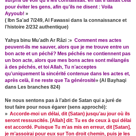
surpris de voir qu’il les connaissait: en fait il faisait celà
pour éviter les gens, afin qu’ils ne disent : Voila
Ayyoub!
»
( Ibn Sa’ad 7/249, Al Fawassi dans la connaissance et
l’histoire 2/232 authentique)
Yahya binu Mu’adh Ar Râzi :»
Comment mes actes
peuvent-ils me sauver, alors que je me trouve entre un
bon acte et un péché? Mes péchés ne contiennent pas
un bon acte, alors que mes bons actes sont mélangés
à des péchés, et toi Allah, Tu n’acceptes
qu’uniquement la sincérité contenue dans les actes et,
après celà, il ne reste que Ta générosité
»
(Al Bayhaqi
dans Les branches 824)
Ne nous sentons pas à l’abri de Satan qui a juré de
tout faire pour nous égarer (sens approché):
»
Accorde-moi un délai, dit (Satan) jusqu’au jour où ils
seront ressuscités. [Allah] dit: Tu es de ceux à qui délai
est accordé. Puisque Tu m’as mis en erreur, dit [Satan],
je m’assoirai pour eux sur Ton droit chemin, puis je les