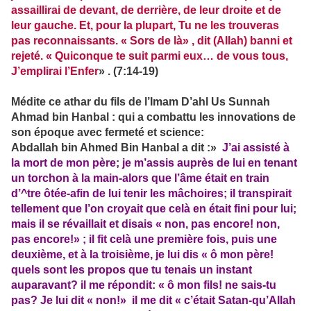
assaillirai de devant, de derrière, de leur droite et de
leur gauche. Et, pour la plupart, Tu ne les trouveras
pas reconnaissants. « Sors de là» , dit (Allah) banni et
rejeté. « Quiconque te suit parmi eux… de vous tous,
J’emplirai l’Enfer
» . (7:14-19)
Médite ce athar du fils de l’Imam D’ahl Us Sunnah
Ahmad bin Hanbal : qui a combattu les innovations de
son époque avec fermeté et science:
Abdallah bin Ahmed Bin Hanbal a dit :»
J’ai assisté à
la mort de mon père; je m’assis auprès de lui en tenant
un torchon à la main-alors que l’âme était en train
d’^tre ôtée-afin de lui tenir les mâchoires; il transpirait
tellement que l’on croyait que celà en était fini pour lui;
mais il se révaillait et disais « non, pas encore! non,
pas encore!» ; il fit celà une première fois, puis une
deuxième, et à la troisième, je lui dis « ô mon père!
quels sont les propos que tu tenais un instant
auparavant? il me répondit: « ô mon fils! ne sais-tu
pas? Je lui dit « non!» il me dit « c’était Satan-qu’Allah