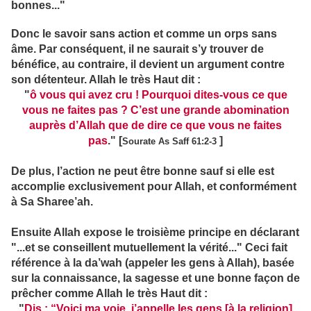
bonnes..."
Donc le savoir sans action et comme un orps sans
âme. Par conséquent, il ne saurait s’y trouver de
bénéfice, au contraire, il devient un argument contre
son détenteur. Allah le très Haut dit :
"
ô vous qui avez cru ! Pourquoi dites-vous ce que
vous ne faites pas ? C’est une grande abomination
auprès d’Allah que de dire ce que vous ne faites
pas
."
[
]
Sourate As Saff 61:2-3
De plus, l’action ne peut être bonne sauf si elle est
accomplie exclusivement pour Allah, et conformément
à Sa Sharee’ah.
Ensuite Allah expose le troisième principe en déclarant
"...et se conseillent mutuellement la vérité..."
Ceci fait
référence à la da’wah (appeler les gens à Allah), basée
sur la connaissance, la sagesse et une bonne façon de
prêcher comme Allah le très Haut dit :
"
Dis : “Voici ma voie, j’appelle les gens [à la religion]