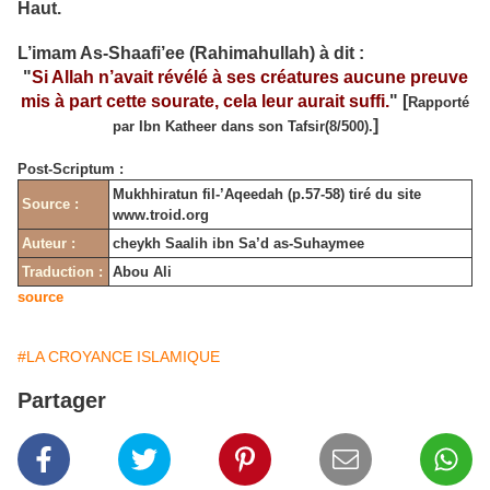
Haut.
L’imam As-Shaafi’ee (Rahimahullah) à dit :
"
Si Allah n’avait révélé à ses créatures aucune preuve
mis à part cette sourate, cela leur aurait suffi.
"
[
Rapporté
]
par Ibn Katheer dans son Tafsir(8/500).
Post-Scriptum :
Mukhhiratun fil-’Aqeedah (p.57-58) tiré du site
Source :
www.troid.org
Auteur :
cheykh Saalih ibn Sa’d as-Suhaymee
Traduction :
Abou Ali
source
#LA CROYANCE ISLAMIQUE
Partager