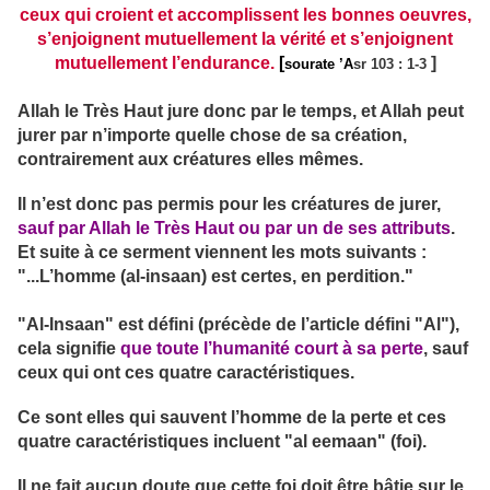
ceux qui croient et accomplissent les bonnes oeuvres,
s’enjoignent mutuellement la vérité et s’enjoignent
mutuellement l’endurance.
[
]
sourate ’A
sr 103 : 1-3
Allah le Très Haut jure donc par le temps, et Allah peut
jurer par n’importe quelle chose de sa création,
contrairement aux créatures elles mêmes.
Il n’est donc pas permis pour les créatures de jurer,
sauf par Allah le Très Haut ou par un de ses attributs
.
Et suite à ce serment viennent les mots suivants :
"...L’homme (al-insaan) est certes, en perdition."
"Al-Insaan"
est défini (précède de l’article défini "Al"),
cela signifie
que toute l’humanité court à sa perte
, sauf
ceux qui ont ces quatre caractéristiques.
Ce sont elles qui sauvent l’homme de la perte et ces
quatre caractéristiques incluent "al eemaan" (foi).
Il ne fait aucun doute que cette foi doit être bâtie sur le