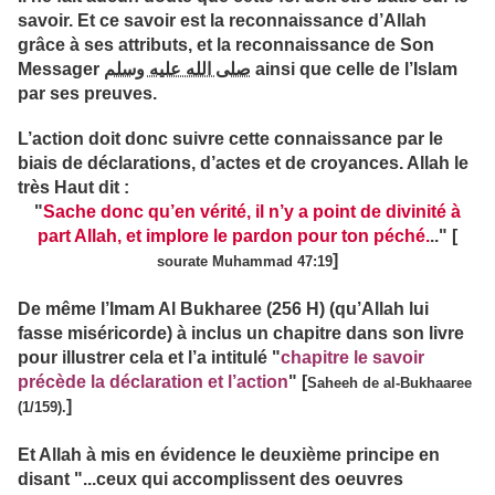
savoir. Et ce savoir est la reconnaissance d’Allah
grâce à ses attributs, et la reconnaissance de Son
Messager
صلى الله عليه وسلم
ainsi que celle de l’Islam
par ses preuves.
L’action doit donc suivre cette connaissance par le
biais de déclarations, d’actes et de croyances. Allah le
très Haut dit :
"
Sache donc qu’en vérité, il n’y a point de divinité à
part Allah, et implore le pardon pour ton péché.
.."
[
]
sourate Muhammad 47:19
De même l’Imam Al Bukharee (256 H) (qu’Allah lui
fasse miséricorde) à inclus un chapitre dans son livre
pour illustrer cela et l’a intitulé "
chapitre le savoir
précède la déclaration et l’action
" [
Saheeh de al-Bukhaaree
]
(1/159).
Et Allah à mis en évidence le deuxième principe en
disant
"...ceux qui accomplissent des oeuvres