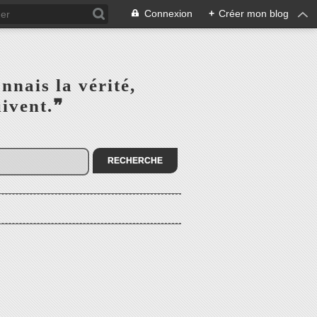
Connexion
+
Créer mon blog
s la vérité,‎ ‎ ‎ ‎ ‎ ‎ ‎ ‎ ‎
la suivent.❞