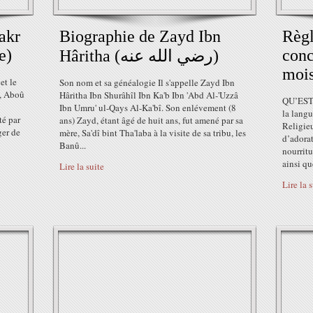
akr
Biographie de Zayd Ibn
Règl
e)
conc
Hâritha (رضي الله عنه)
moi
et le
Son nom et sa généalogie Il s'appelle Zayd Ibn
s, Aboû
Hâritha Ibn Shurâhîl Ibn Ka'b Ibn 'Abd Al-'Uzzâ
QU’EST
Ibn Umru' ul-Qays Al-Ka'bî. Son enlévement (8
la langu
té par
ans) Zayd, étant âgé de huit ans, fut amené par sa
Religieu
er de
mère, Sa'dî bint Tha'laba à la visite de sa tribu, les
d’adorat
Banû...
nourritu
ainsi qu
Lire la suite
Lire la 