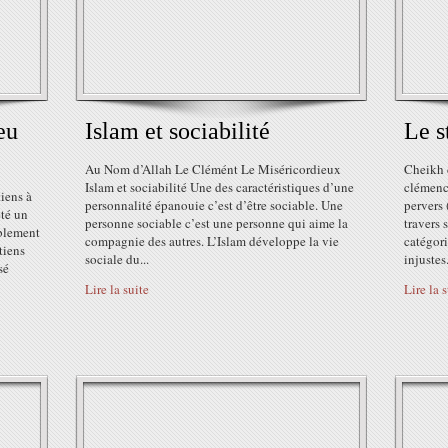
eu
Islam et sociabilité
Le s
Au Nom d’Allah Le Clémént Le Miséricordieux
Cheikh d
Islam et sociabilité Une des caractéristiques d’une
clémence
tiens à
personnalité épanouie c’est d’être sociable. Une
pervers 
été un
personne sociable c’est une personne qui aime la
travers 
blement
compagnie des autres. L’Islam développe la vie
catégori
tiens
sociale du...
injustes.
sé
Lire la suite
Lire la 