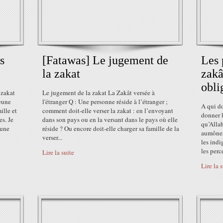
s
[Fatawas] Le jugement de
Les 
la zakat
zakâ
obli
 zakat
Le jugement de la zakat La Zakât versée à
jeune
l'étranger Q : Une personne réside à l’étranger ;
A qui d
ille et
comment doit-elle verser la zakat : en l’envoyant
donner 
s. Je
dans son pays ou en la versant dans le pays où elle
qu’Allah
 une
réside ? Ou encore doit-elle charger sa famille de la
aumônes 
verser...
les indi
les perce
Lire la suite
Lire la 