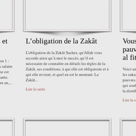
 et
L’obligation de la Zakât
Vous
pauv
L’obligation de la Zakât Sachez, qu’Allah vous
al fi
accorde ainsi qu’à moi le succès, qu’il est
on 1 :
nécessaire de connaître en détails les règles de la
 salaire
Zakât, ses conditions, à qui elle est obligatoire et à
Voici un
ne est
qui elle revient, et quel en est le montant. La
les zaka
tante.
Zakât...
pauvres.
n an,...
qui souh
Lire la suite
la distr
Lire la 