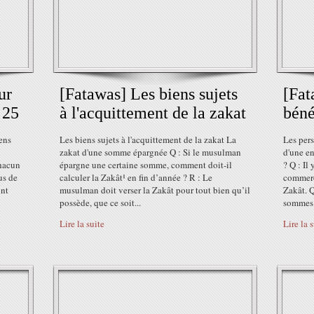
ur
[Fatawas] Les biens sujets
[Fat
 25
à l'acquittement de la zakat
béné
ens
Les biens sujets à l'acquittement de la zakat La
Les pers
zakat d'une somme épargnée Q : Si le musulman
d'une en
chacun
épargne une certaine somme, comment doit-il
? Q : Il
us de
calculer la Zakât¹ en fin d’année ? R : Le
commerci
ont
musulman doit verser la Zakât pour tout bien qu’il
Zakât. Q
possède, que ce soit...
sommes.
Lire la suite
Lire la 