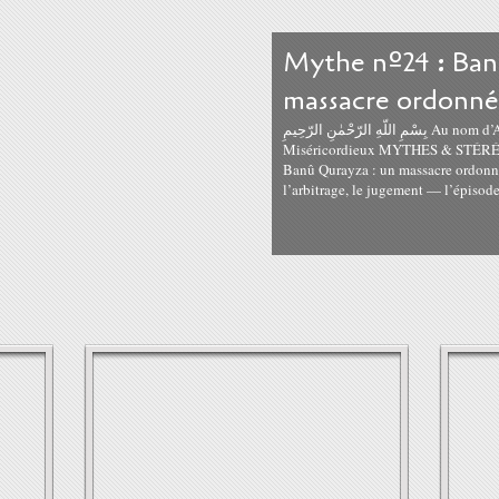
Mythe nº24 : Ban
massacre ordonné 
بِسْمِ اللّهِ الرّحْمٰنِ الرّحِيمِ Au nom d’Allah, le Tout Miséricordieux, le Très
Miséricordieux MYTHES & STÉRÉ
Banû Qurayza : un massacre ordonné 
l’arbitrage, le jugement — l’épisode.