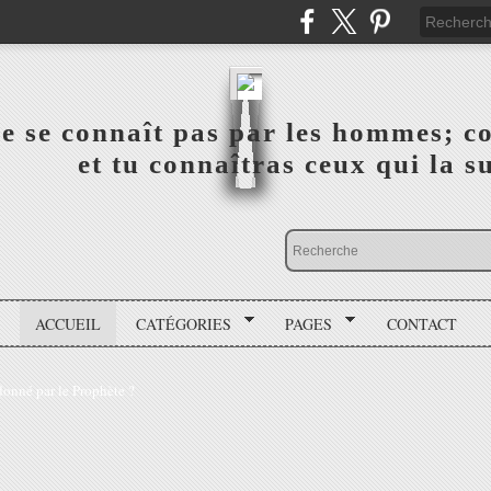
a vérité ne se connaît pas par les hommes; connai
 ‎ ‎ ‎ ‎ ‎ ‎ ‎ ‎ ‎ ‎ ‎ ‎ ‎ ‎ et tu connaîtras ceux qui 
ACCUEIL
CATÉGORIES
PAGES
CONTACT